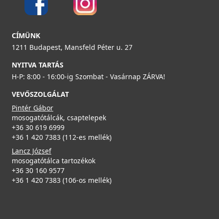
ELLECI - Csaptelep Cloud G59 antracit
MGKCLO59
89 990 Ft
CÍMÜNK
ELLECI - ACI01307 Edényszárító kosár fém univerzális -
1211 Budapest, Mansfeld Péter u. 27
Kifutó termék!
Részletek
ACI01307
NYITVA TARTÁS
H-P: 8:00 - 16:00-ig Szombat - Vasárnap ZÁRVA!
29 890 Ft
VEVŐSZOLGÁLAT
39 990 Ft
Pintér Gábor
Részletek
mosogatótálcák, csaptelepek
+36 30 619 6999
ELLECI - Csaptelep Trail G59 antracit
+36 1 420 7383 (112-es mellék)
MGKTRA59
Lancz József
mosogatótálca tartozékok
89 990 Ft
+36 30 160 9577
+36 1 420 7383 (106-os mellék)
Részletek
Elleci ATH073GR Vágódeszka HPL - Grigio szürke -
Kifutó termék!
ATH073GR