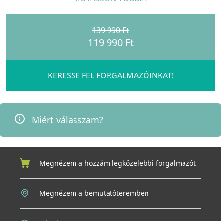
praktikumot szeretné ötvözni az olasz eleganciával!
139 990 Ft
119 990 Ft
KERESSE FEL FORGALMAZÓINKAT!
Miért válasszam?
Megnézem a hozzám legközelebbi forgalmazót
Megnézem a bemutatóteremben