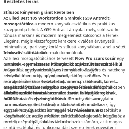
Részletes leírás
Stílusos kényelem gránit kivitelben
Az
Elleci Best 105 Workstation Granitek (G59 Antracit)
mosogatótálca
a modern konyhák esztétikus és praktikus
középpontja lehet. A G59 Antracit árnyalat mély, sötétszürke
tónusa markáns és modern megjelenést kölcsönöz a térnek.
Elegáns, mégis visszafogott karaktere kiválóan érvényesül
minimalista, ipari vagy kortárs stílusú konyhákban, ahol a sötét
felületek és letisztult formák dominálnak.
Innovatív szűrőkosár
Az Elleci mosogatótálcához tervezett
Flow Pro szűrőkosár
egy
Granitek – Természetes kőhatás, kompromisszumok nélkül
innovatív, egymedencés mosogatókhoz készült leeresztő
A Granitek egy kvarckristályos homokból készülő,
megoldás, amely biztosítja a szennyezett víz gyors és hatékony
kiemelkedően tartós anyag, amelyet kifejezetten
lefolyását még nagy igénybevétel esetén is. A Flow Pro
mosogatótálcákhoz fejlesztettek. Finoman texturált, kőre
szűrőkosár nemcsak esztétikus, hanem praktikus is, mivel
emlékeztető felülete elegáns megjelenést kölcsönöz, miközben
megakadályozza a nagyobb szennyeződések lefolyóba
ellenáll a mindennapi használat során fellépő karcoknak,
jutását
Elegáns gránit hatás
, ezzel védi a csatornarendszert és megkönnyíti a
hőhatásnak és elszíneződésnek
tisztítást.
A G59 Antracit egy mély, sötétszürke árnyalat, amely
. Természetes árnyalatai
harmonikusan illeszkednek a klasszikus és modern
természetes gránit hatású, matt felülettel rendelkezik, így
konyhákhoz egyaránt, az integrált
egyszerre nyújt exkluzív megjelenést és letisztult esztétikát a
UV-védelemnek
köszönhetően pedig a felület színe hosszú távon is megőrzi
konyhának. Ez a szín modern és időtálló eleganciát kölcsönöz a
eredeti szépségét, fakulás nélkül.
térnek, ezért ideális választás mindazok számára, akik magas
szintű esztétikát és funkcionalitást szeretnének egyesíteni