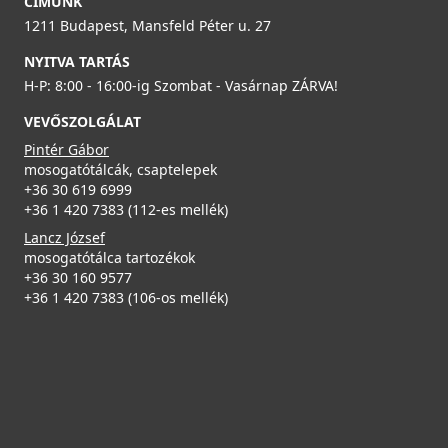
Részletek
CÍMÜNK
ELLECI - ACI01307 Edényszárító kosár fém univerzális -
1211 Budapest, Mansfeld Péter u. 27
Kifutó termék!
ACI01307
NYITVA TARTÁS
H-P: 8:00 - 16:00-ig Szombat - Vasárnap ZÁRVA!
29 890 Ft
VEVŐSZOLGÁLAT
39 990 Ft
Pintér Gábor
Részletek
ELLECI - Csaptelep Cloud G51
mosogatótálcák, csaptelepek
MGKCLO51
+36 30 619 6999
+36 1 420 7383 (112-es mellék)
89 990 Ft
Lancz József
mosogatótálca tartozékok
Részletek
+36 30 160 9577
+36 1 420 7383 (106-os mellék)
Elleci ATH073GR Vágódeszka HPL - Grigio szürke -
Kifutó termék!
ATH073GR
24 890 Ft
41 989 Ft
ELLECI - Csaptelep Trail G51