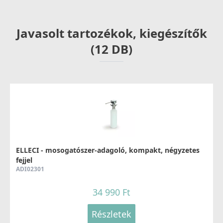
Részletek
Javasolt tartozékok, kiegészítők
(12 DB)
ELLECI - Csaptelep Minerva G51
MGKMIN51
37 990 Ft
52 990 Ft
ELLECI - mosogatószer-adagoló, kompakt, négyzetes
fejjel
Részletek
ADI02301
34 990 Ft
Részletek