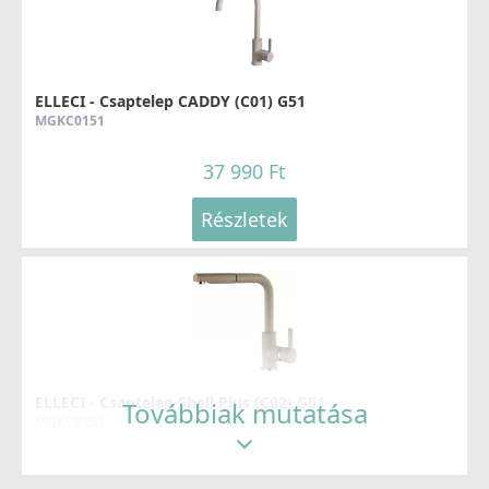
ELLECI - Csaptelep CADDY (C01) G51
MGKC0151
37 990 Ft
Részletek
ELLECI - Csaptelep Shell Plus (C02) G51
Továbbiak mutatása
MGKC0251
54 990 Ft