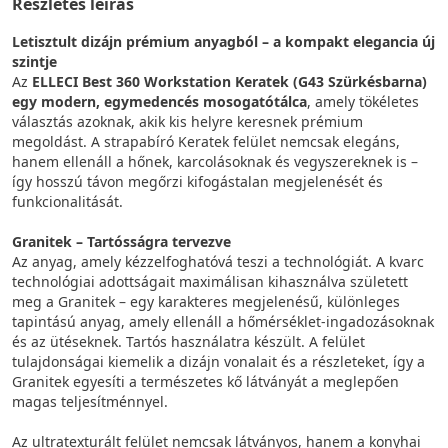
Részletes leírás
Letisztult dizájn prémium anyagból – a kompakt elegancia új
szintje
Az
ELLECI Best 360 Workstation Keratek (G43 Szürkésbarna)
egy modern, egymedencés mosogatótálca
, amely tökéletes
választás azoknak, akik kis helyre keresnek prémium
megoldást. A strapabíró Keratek felület nemcsak elegáns,
hanem ellenáll a hőnek, karcolásoknak és vegyszereknek is –
így hosszú távon megőrzi kifogástalan megjelenését és
funkcionalitását.
Granitek – Tartósságra tervezve
Az anyag, amely kézzelfoghatóvá teszi a technológiát. A kvarc
technológiai adottságait maximálisan kihasználva született
meg a Granitek – egy karakteres megjelenésű, különleges
tapintású anyag, amely ellenáll a hőmérséklet-ingadozásoknak
és az ütéseknek. Tartós használatra készült. A felület
tulajdonságai kiemelik a dizájn vonalait és a részleteket, így a
Granitek egyesíti a természetes kő látványát a meglepően
magas teljesítménnyel.
Az ultratexturált felület nemcsak látványos, hanem a konyhai