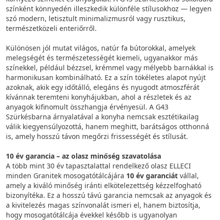
színként könnyedén illeszkedik különféle stílusokhoz — legyen
szó modern, letisztult minimalizmusról vagy rusztikus,
természetközeli enteriőrről.
Különösen jól mutat világos, natúr fa bútorokkal, amelyek
melegségét és természetességét kiemeli, ugyanakkor más
színekkel, például bézzsel, krémmel vagy mélyebb barnákkal is
harmonikusan kombinálható. Ez a szín tökéletes alapot nyújt
azoknak, akik egy időtálló, elegáns és nyugodt atmoszférát
kívánnak teremteni konyhájukban, ahol a részletek és az
anyagok kifinomult összhangja érvényesül. A G43
Szürkésbarna árnyalatával a konyha nemcsak esztétikailag
válik kiegyensúlyozottá, hanem meghitt, barátságos otthonná
is, amely hosszú távon megőrzi frissességét és stílusát.
10 év garancia – az olasz minőség szavatolása
A több mint 30 év tapasztalattal rendelkező olasz ELLECI
minden Granitek mosogatótálcájára
10 év garanciát
vállal,
amely a kiváló minőség iránti elkötelezettség kézzelfogható
bizonyítéka. Ez a hosszú távú garancia nemcsak az anyagok és
a kivitelezés magas színvonalát ismeri el, hanem biztosítja,
hogy mosogatótálcája évekkel később is ugyanolyan