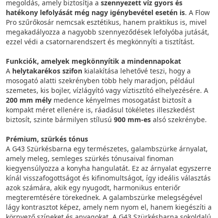
megoldás, amely biztosítja a
szennyezett víz gyors és
hatékony lefolyását még nagy igénybevétel esetén is
. A Flow
Pro szűrőkosár nemcsak esztétikus, hanem praktikus is, mivel
megakadályozza a nagyobb szennyeződések lefolyóba jutását,
ezzel védi a csatornarendszert és megkönnyíti a tisztítást.
Funkciók, amelyek megkönnyítik a mindennapokat
A
helytakarékos szifon
kialakítása lehetővé teszi, hogy a
mosogató alatti szekrényben több hely maradjon, például
szemetes, kis bojler, vízlágyító vagy víztisztító elhelyezésére. A
200 mm mély
medence kényelmes mosogatást biztosít a
kompakt méret ellenére is, ráadásul tökéletes illeszkedést
biztosít, szinte bármilyen stílusú
900 mm-es
alsó szekrénybe.
Prémium, szürkés tónus
A G43 Szürkésbarna egy természetes, galambszürke árnyalat,
amely meleg, semleges szürkés tónusaival finoman
kiegyensúlyozza a konyha hangulatát. Ez az árnyalat egyszerre
kínál visszafogottságot és kifinomultságot, így ideális választás
azok számára, akik egy nyugodt, harmonikus enteriőr
megteremtésére törekednek. A galambszürke melegségével
lágy kontrasztot képez, amely nem nyom el, hanem kiegészíti a
környező színeket és anyagokat. A G43 Szürkésbarna sokoldalú