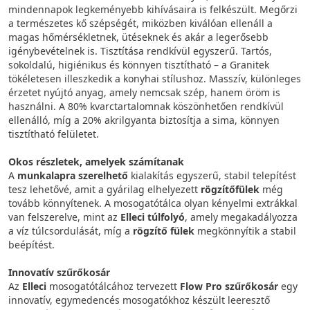
mindennapok legkeményebb kihívásaira is felkészült. Megőrzi
a természetes kő szépségét, miközben kiválóan ellenáll a
magas hőmérsékletnek, ütéseknek és akár a legerősebb
igénybevételnek is. Tisztítása rendkívül egyszerű. Tartós,
sokoldalú, higiénikus és könnyen tisztítható – a Granitek
tökéletesen illeszkedik a konyhai stílushoz. Masszív, különleges
érzetet nyújtó anyag, amely nemcsak szép, hanem öröm is
használni. A 80% kvarctartalomnak köszönhetően rendkívül
ellenálló, míg a 20% akrilgyanta biztosítja a sima, könnyen
tisztítható felületet.
Okos részletek, amelyek számítanak
A
munkalapra szerelhető
kialakítás egyszerű, stabil telepítést
tesz lehetővé, amit a gyárilag elhelyezett
rögzítőfülek
még
tovább könnyítenek. A mosogatótálca olyan kényelmi extrákkal
van felszerelve, mint az
Elleci túlfolyó
, amely megakadályozza
a víz túlcsordulását, míg a
rögzítő fülek
megkönnyítik a stabil
beépítést.
Innovatív szűrőkosár
Az
Elleci
mosogatótálcához tervezett
Flow Pro szűrőkosár
egy
innovatív, egymedencés mosogatókhoz készült leeresztő