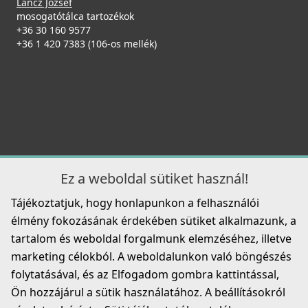
Lancz József
79 890 Ft
mosogatótálca tartozékok
115 990 Ft
+36 30 160 9577
Mosogatószer-adagoló Ø35 Inox
+36 1 420 7383 (106-os mellék)
2A55-3-34
Részletek
8 990 Ft
Részletek
ELLECI - Csaptelep Stream Plus G43
Ez a weboldal sütiket használ!
MGKSTP43
Tájékoztatjuk, hogy honlapunkon a felhasználói
119 990 Ft
élmény fokozásának érdekében sütiket alkalmazunk, a
Elleci ATH073BK Vágódeszka HPL Fekete
125 990 Ft
tartalom és weboldal forgalmunk elemzéséhez, illetve
ATH073BK
marketing célokból. A weboldalunkon való böngészés
Részletek
folytatásával, és az Elfogadom gombra kattintással,
33 990 Ft
Ön hozzájárul a sütik használatához. A beállításokról
Részletek