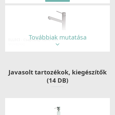
Továbbiak mutatása
ELLECI - Csaptelep Reno G43
MGKREN43
104 990 Ft
109 990 Ft
Javasolt tartozékok, kiegészítők
Részletek
(14 DB)