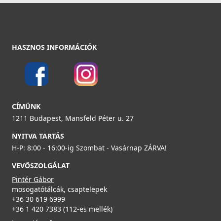
34 890 Ft
51 990 Ft
Részletek
HASZNOS INFORMÁCIÓK
ELLECI - Csaptelep Bridge G43
MGKBRI43
99 990 Ft
104 990 Ft
CÍMÜNK
ELLECI - Szifonszett egyutas mosogatóhoz
Részletek
1211 Budapest, Mansfeld Péter u. 27
COMPSIF1V
NYITVA TARTÁS
3 990 Ft
H-P: 8:00 - 16:00-ig Szombat - Vasárnap ZÁRVA!
VEVŐSZOLGÁLAT
Részletek
Pintér Gábor
mosogatótálcák, csaptelepek
ELLECI - Csaptelep Volta G43 - Kifutó termék!
+36 30 619 6999
MGKVTA43
+36 1 420 7383 (112-es mellék)