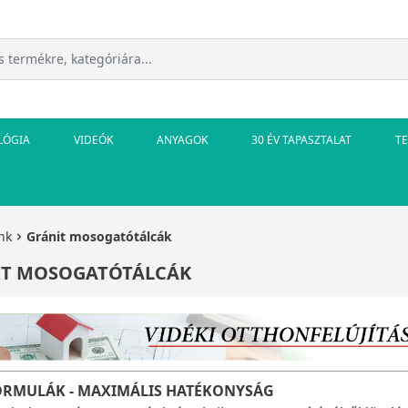
LÓGIA
VIDEÓK
ANYAGOK
30 ÉV TAPASZTALAT
T
nk
Gránit mosogatótálcák
IT MOSOGATÓTÁLCÁK
ORMULÁK - MAXIMÁLIS HATÉKONYSÁG