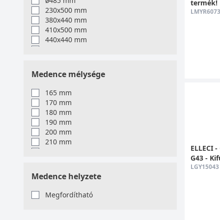
ø485 mm
termék!
230x500 mm
LMYR607
380x440 mm
410x500 mm
440x440 mm
450x510 mm
470x500 mm
510x510 mm
Medence mélysége
540x440 mm
550x435 mm
165 mm
560x438 mm
170 mm
570x500 mm
180 mm
570x510 mm
190 mm
585x440 mm
200 mm
590x500 mm
210 mm
600x470 mm
ELLECI -
215 mm
600x500 mm
G43 - Ki
220 mm
610x500 mm
LGY15043
230 mm
Medence helyzete
650x500 mm
210, 165 mm
670x440 mm
220, 140 mm
Megfordítható
680x500 mm
690x438 mm
700x500 mm