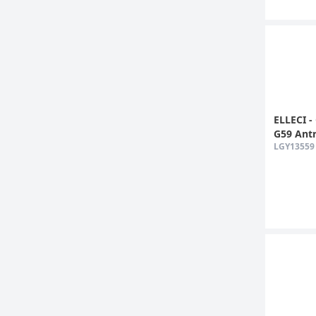
700x510 mm
750x435 mm
760x435 mm
760x440 mm
780x435 mm
780x500 mm
785x470 mm
790x500 mm
ELLECI -
790x510 mm
G59 Antr
830x830 mm
LGY13559
860x435 mm
860x500 mm
860x510 mm
1000x500 mm
1000x510 mm
1000x515 mm
1160x500 mm
1160x510 mm
580x440, 380x440 mm