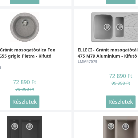
 Gránit mosogatótálca Fox
ELLECI - Gránit mosogatótá
5 grigio Pietra - Kifutó
475 M79 Alumínium - Kifutó
LMM47579
5
72 890 Ft
72 890 Ft
99 990 Ft
79 990 Ft
Részletek
Részletek