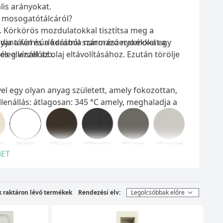
lis arányokat.
a mosogatótálcáról?
a. Körkörös mozdulatokkal tisztítsa meg a
gyantával és a kerámia nanorészecskékkel egy
loldja a fémsúrlódásból származó nyomokat a
s ellenállóbb.
 vízzel az olaj eltávolításához. Ezután törölje
l egy olyan anyag született, amely fokozottan,
enállás: átlagosan: 345 °C amely, meghaladja a
Z 124.6).
ag nem fakul ki az idő múlásával.
ET
usok kifejlődését, valamint elősegíti a
k raktáron lévő termékek
Rendezési elv:
onyhába. Az antibakteriális rendszert alkotó ezüst