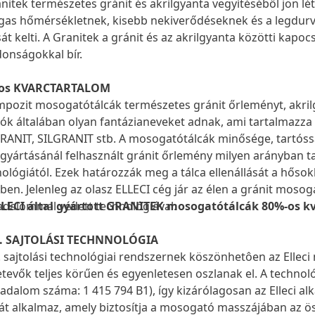
nitek természetes gránit és akrilgyanta vegyítéséből jön létr
gas hőmérsékletnek, kisebb nekiverődéseknek és a legdur
át kelti. A Granitek a gránit és az akrilgyanta közötti kapo
donságokkal bír.
os KVARCTARTALOM
pozit mosogatótálcák természetes gránit őrleményt, akril
ók általában olyan fantázianeveket adnak, ami tartalmazza
ANIT, SILGRANIT stb. A mosogatótálcák minősége, tartósság
 gyártásánál felhasznált gránit őrlemény milyen arányban ta
ológiától. Ezek határozzák meg a tálca ellenállását a hősok
en. Jelenleg az olasz ELLECI cég jár az élen a gránit mosog
adalommal védett technológiával.
LLECI által gyártott GRANITEK mosogatótálcák 80%-os k
S. SAJTOLÁSI TECHNNOLÓGIA
. sajtolási technológiai rendszernek köszönhetôen az Ell
tevők teljes körűen és egyenletesen oszlanak el. A technol
adalom száma: 1 415 794 B1), így kizárólagosan az Elleci al
t alkalmaz, amely biztosítja a mosogató masszájában az ös