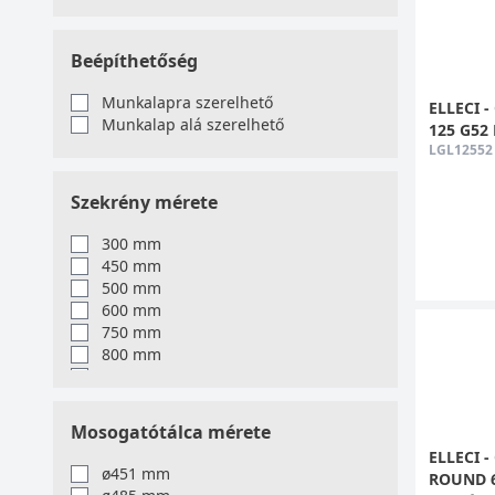
G52 kőfehér
M73 titánium
G55 kőszürke
Beépíthetőség
M70 fémfekete
M79 alumínium
Munkalapra szerelhető
ELLECI -
G39 lágy fehér
Munkalap alá szerelhető
125 G52 
G43 szürkésbarna
LGL12552
G62 antikolt fehér
Szekrény mérete
300 mm
450 mm
500 mm
600 mm
750 mm
800 mm
900 mm
1200 mm
Mosogatótálca mérete
ELLECI -
ø451 mm
ROUND 6