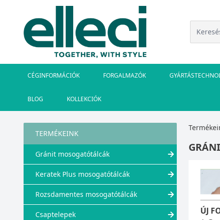
CÉGINFORMÁCIÓK
FORGALMAZÓK
GYÁRTÁSTECHNO
BLOG
KOLLEKCIÓK
Termékei
TERMÉKEINK
GRÁN
Gránit mosogatótálcák
Keratek Plus mosogatótálcák
Rozsdamentes mosogatótálcák
ÚJ F
Csaptelepek