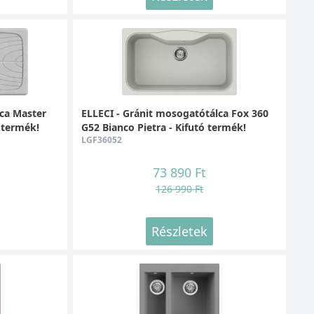
lca Master
ELLECI - Gránit mosogatótálca Fox 360
 termék!
G52 Bianco Pietra - Kifutó termék!
LGF36052
73 890 Ft
126 990 Ft
Részletek