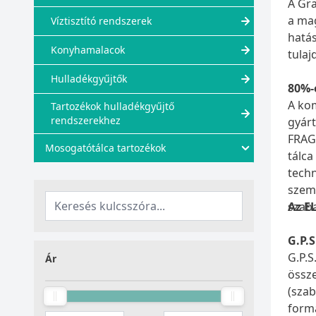
A Gra
a ma
Víztisztító rendszerek
hatás
Konyhamalacok
tulaj
Hulladékgyűjtők
80%-
A kom
Tartozékok hulladékgyűjtő
rendszerekhez
gyárt
FRAGR
Mosogatótálca tartozékok
tálca
techn
szemb
szab
Az E
G.P.
G.P.S
Ár
össze
(szab
formá