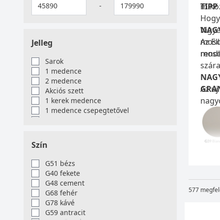
-
miköz
TIPP
Hogya
NAGY
Vigye
Az El
mosog
Jelleg
rendk
mosog
Sarok
szára
1 medence
NAGY
2 medence
Az új
GRAN
Akciós szett
nagyo
1 kerek medence
1 medence csepegtetővel
szab
2 medence csepegtetővel
1 medence gyümölcsmosóval
TAR
1 kerek medence csepegtetővel
Szín
Az ös
1 medence gyümölcsmosóval,
csepegtetővel
G51 bézs
ANTI
G40 fekete
Az an
G48 cement
577 megfel
G68 fehér
bakté
G78 kávé
ionok
G59 antracit