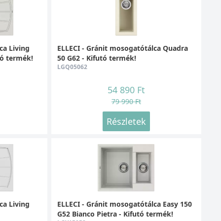
ca Living
ELLECI - Gránit mosogatótálca Quadra
tó termék!
50 G62 - Kifutó termék!
LGQ05062
54 890 Ft
79 990 Ft
Részletek
ca Living
ELLECI - Gránit mosogatótálca Easy 150
G52 Bianco Pietra - Kifutó termék!