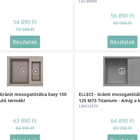
LGL40068
3
56 890 Ft
54 890 Ft
69 990 Ft
79 990 Ft
Részletek
Részletek
 Gránit mosogatótálca Easy 150
ELLECI - Gránit mosogatótál
futó termék!
125 M73 Titanium - Amíg a ké
LMU12573
63 890 Ft
64 890 Ft
84 990 Ft
89 990 Ft