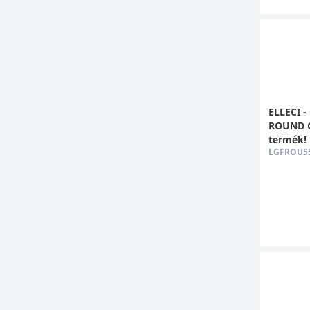
ELLECI -
ROUND G5
termék!
LGFROU5