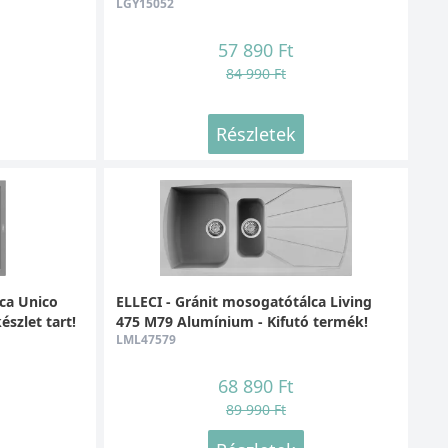
LGY15052
57 890 Ft
84 990 Ft
Részletek
ca Unico
ELLECI - Gránit mosogatótálca Living
szlet tart!
475 M79 Alumínium - Kifutó termék!
LML47579
68 890 Ft
89 990 Ft