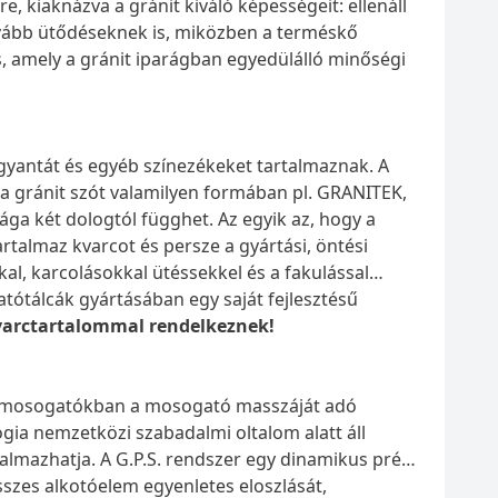
e, kiaknázva a gránit kiváló képességeit: ellenáll
vább ütődéseknek is, miközben a terméskő
cs, amely a gránit iparágban egyedülálló minőségi
gyantát és egyéb színezékeket tartalmaznak. A
 a gránit szót valamilyen formában pl. GRANITEK,
a két dologtól függhet. Az egyik az, hogy a
rtalmaz kvarcot és persze a gyártási, öntési
kal, karcolásokkal ütéssekkel és a fakulással
atótálcák gyártásában egy saját fejlesztésű
varctartalommal rendelkeznek!
eci mosogatókban a mosogató masszáját adó
ógia nemzetközi szabadalmi oltalom alatt áll
kalmazhatja. A G.P.S. rendszer egy dinamikus prés-
szes alkotóelem egyenletes eloszlását,