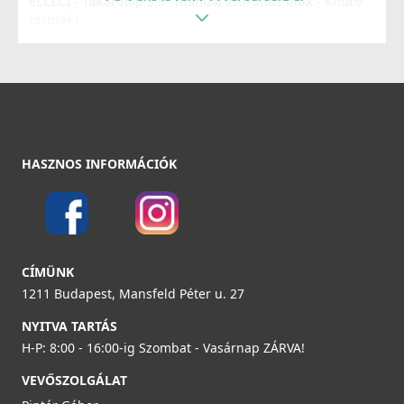
ELLECI - Takarólap 3,5" manual szűrőhöz inox - Kifutó
termék!
ACPM1000
5 980 Ft
8 990 Ft
Részletek
HASZNOS INFORMÁCIÓK
CÍMÜNK
ELLECI - Szifonszett egyutas mosogatóhoz
1211 Budapest, Mansfeld Péter u. 27
COMPSIF1V
NYITVA TARTÁS
3 990 Ft
H-P: 8:00 - 16:00-ig Szombat - Vasárnap ZÁRVA!
VEVŐSZOLGÁLAT
Részletek