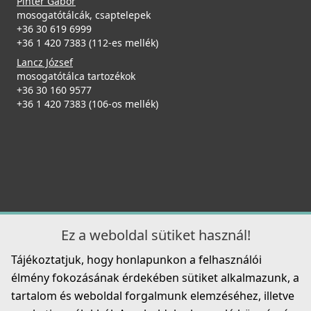
Pintér Gábor
mosogatótálcák, csaptelepek
+36 30 619 6999
+36 1 420 7383 (112-es mellék)
Lancz József
mosogatótálca tartozékok
+36 30 160 9577
Csaplyukfúró FF35 35 mm-es
+36 1 420 7383 (106-os mellék)
FF35
5 990 Ft
Részletek
Ez a weboldal sütiket használ!
Tájékoztatjuk, hogy honlapunkon a felhasználói
élmény fokozásának érdekében sütiket alkalmazunk, a
ELLECI - Tisztítószer, zsírtalanító és tisztító spray
tartalom és weboldal forgalmunk elemzéséhez, illetve
mosogatótálcákhoz