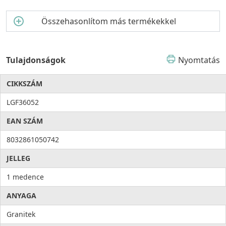
Higiénia: az anyag összetételéből adódóan meggátolja a
mikroorganizmusok kifejlődését, valamint elősegíti a
Összehasonlítom más termékekkel
baktériumok eltávolítását, ezzel higiéniát és tisztaságot hoz a
konyhába. Az antibakteriális rendszert alkotó ezüst ionok
100%-os antibakteriális védelmet nyújtanak.
Tulajdonságok
Nyomtatás
CIKKSZÁM
LGF36052
EAN SZÁM
8032861050742
JELLEG
1 medence
ANYAGA
Granitek