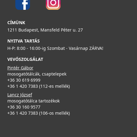
ELLECI - ACI01307 Edényszárító kosár fém univerzális -
Részletek
Kifutó termék!
ACI01307
ELLECI - Gránit mosogatótálca Quadra 105 UM G68
CÍMÜNK
munkalap alá szerelhető
1211 Budapest, Mansfeld Péter u. 27
29 890 Ft
LGQ10568BSO
39 990 Ft
NYITVA TARTÁS
119 990 Ft
H-P: 8:00 - 16:00-ig Szombat - Vasárnap ZÁRVA!
Részletek
ELLECI - Csaptelep Trail G68
VEVŐSZOLGÁLAT
Részletek
MGKTRA68
Pintér Gábor
mosogatótálcák, csaptelepek
89 990 Ft
+36 30 619 6999
+36 1 420 7383 (112-es mellék)
Részletek
Lancz József
mosogatótálca tartozékok
Elleci ATH040OL Vágódeszka HPL - Olmo szilfa - Kifutó
+36 30 160 9577
termék!
ELLECI - Gránit mosogatótálca Quadra 105 UM G59
+36 1 420 7383 (106-os mellék)
ATH040OL
Antracit munkalap alá szerelhető
LGQ10559BSO
22 890 Ft
39 990 Ft