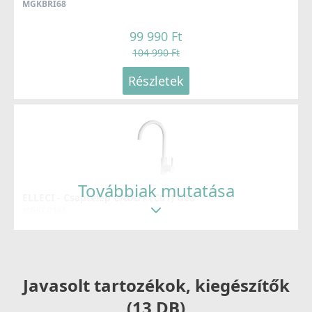
MGKBRI68
99 990 Ft
104 990 Ft
Részletek
Továbbiak mutatása
ELLECI - Csaptelep CADDY (C01) G68
MGKC0168
37 990 Ft
Részletek
Javasolt tartozékok, kiegészítők
(13 DB)