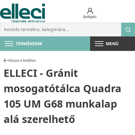
Belépés
TERMÉKEINK
MENÜ
Vissza a listához
ELLECI - Gránit
mosogatótálca Quadra
105 UM G68 munkalap
alá szerelhető