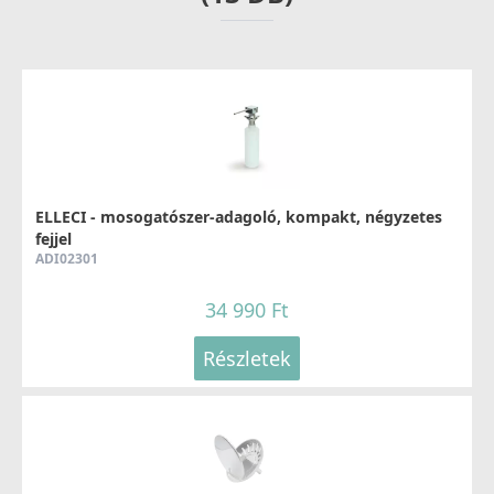
ELLECI - Csaptelep Minerva G68
MGKMIN68
37 990 Ft
ELLECI - mosogatószer-adagoló, kompakt, négyzetes
52 990 Ft
fejjel
ADI02301
Részletek
34 990 Ft
Részletek
ELLECI - Csaptelep Venere G68
MGKVEN68