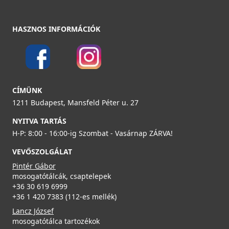
ELLECI - Csaptelep Cloud G68
MGKCLO68
HASZNOS INFORMÁCIÓK
89 990 Ft
Részletek
ELLECI - Gránit mosogatótálca Quadra 350 G62
ELLECI - ACI01307 Edényszárító kosár fém univerzális -
LGQ35062
CÍMÜNK
Kifutó termék!
ACI01307
1211 Budapest, Mansfeld Péter u. 27
126 990 Ft
NYITVA TARTÁS
29 890 Ft
Részletek
H-P: 8:00 - 16:00-ig Szombat - Vasárnap ZÁRVA!
39 990 Ft
ELLECI - Csaptelep Trail G68
VEVŐSZOLGÁLAT
Részletek
MGKTRA68
Pintér Gábor
mosogatótálcák, csaptelepek
89 990 Ft
+36 30 619 6999
+36 1 420 7383 (112-es mellék)
Részletek
Lancz József
ELLECI - Gránit mosogatótálca Quadra 350 G59 Antracit
mosogatótálca tartozékok
LGQ35059