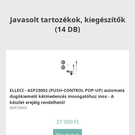
37 990 Ft
Részletek
Javasolt tartozékok, kiegészítők
(14 DB)
ELLECI - Csaptelep Minerva G68
MGKMIN68
37 990 Ft
ELLECI - ASP23002 (PUSH-CONTROL POP-UP) automata
52 990 Ft
dugókiemelő kétmedencés mosogatóhoz inox - A
készlet erejéig rendelhető!
Részletek
ASP23002
37 990 Ft