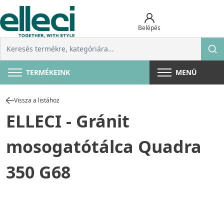
Belépés
TERMÉKEINK
MENÜ
Vissza a listához
ELLECI - Gránit
mosogatótálca Quadra
350 G68