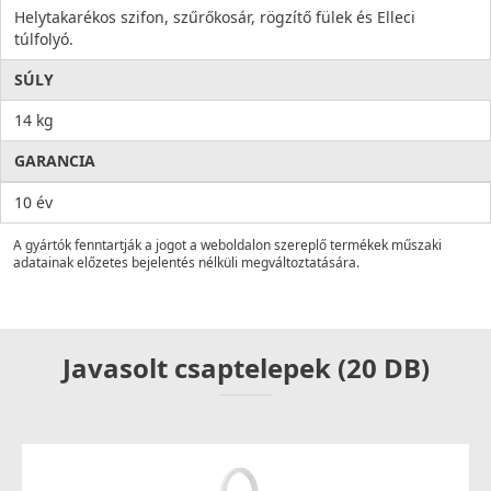
Helytakarékos szifon, szűrőkosár, rögzítő fülek és Elleci
túlfolyó.
SÚLY
14 kg
GARANCIA
10 év
A gyártók fenntartják a jogot a weboldalon szereplő termékek műszaki
adatainak előzetes bejelentés nélküli megváltoztatására.
Javasolt csaptelepek (20 DB)