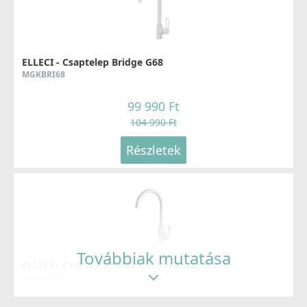
ELLECI - Csaptelep Bridge G68
MGKBRI68
99 990 Ft
104 990 Ft
Részletek
Továbbiak mutatása
ELLECI - Csaptelep CADDY (C01) G68
MGKC0168