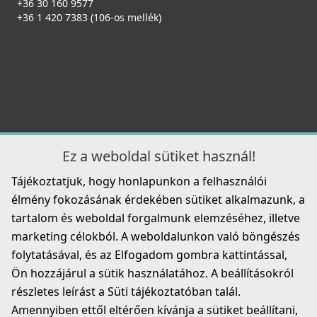
+36 30 160 9577
+36 1 420 7383 (106-os mellék)
Elleci ATH040OL Vágódeszka HPL - Olmo szilfa - Kifutó
126 990 Ft
termék!
ATH040OL
Részletek
22 890 Ft
ELLECI - Csaptelep Senna G68
39 990 Ft
MGKSEN68
Részletek
74 990 Ft
78 990 Ft
Ez a weboldal sütiket használ!
Részletek
Tájékoztatjuk, hogy honlapunkon a felhasználói
ELLECI - Gránit mosogatótálca Quadra 350 G51
LGQ35051
élmény fokozásának érdekében sütiket alkalmazunk, a
tartalom és weboldal forgalmunk elemzéséhez, illetve
126 990 Ft
marketing célokból. A weboldalunkon való böngészés
ELLECI - Gyümölcsmosó kosár műanyag 418 Fekete
folytatásával, és az Elfogadom gombra kattintással,
AVP035BK
Részletek
Ön hozzájárul a sütik használatához. A beállításokról
19 990 Ft
részletes leírást a Süti tájékoztatóban talál.
ELLECI - Csaptelep Stream Plus G68
MGKSTP68
Amennyiben ettől eltérően kívánja a sütiket beállítani,