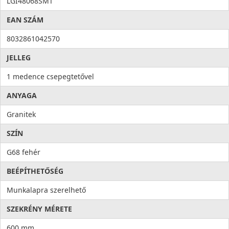
LGI48068SMT
EAN SZÁM
8032861042570
JELLEG
1 medence csepegtetővel
ANYAGA
Granitek
SZÍN
G68 fehér
BEÉPÍTHETŐSÉG
Munkalapra szerelhető
SZEKRÉNY MÉRETE
600 mm