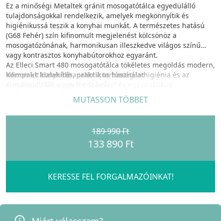
Ez a minőségi Metaltek gránit mosogatótálca egyedülálló
tulajdonságokkal rendelkezik, amelyek megkönnyítik és
higiénikussá teszik a konyhai munkát. A természetes hatású
(G68 Fehér) szín kifinomult megjelenést kölcsönöz a
mosogatózónának, harmonikusan illeszkedve világos színű
vagy kontrasztos konyhabútorokhoz egyaránt.
Az Elleci Smart 480 mosogatótálca tökéletes megoldás modern,
Kompakt kialakítás, praktikus használat
kifinomult konyhákba, ahol a tartósság, a higiénia és az
A mosogatótálca egy medencével és egy praktikus
elegáns dizájn egyaránt számít.
csepptálcával rendelkezik, mérete 1000x515 mm, kivágási
MUTASSON TÖBBET
mérete 980x480 mm, és 600 mm-es szekrénybe építhető. A
medence mélysége 210 mm, így nagy mennyiségű edény
kényelmes elhelyezésére alkalmas.
189 990 Ft
133 890 Ft
A tálca része a S.I.R. SMART kézi vízleeresztő rendszer és a
szifon, amelyek egyszerű és hatékony vízelvezetést
biztosítanak. Gyárilag szerelt rögzítőfülekkel érkezik, így
könnyen és stabilan beépíthető.
KERESSE FEL FORGALMAZÓINKAT!
Tartósság és minőség – Granitek alapanyagból
A Metaltek gránit anyag rendkívül ütésálló, hősokkal szemben
ellenálló, és UV védelemmel ellátott, ami megakadályozza a