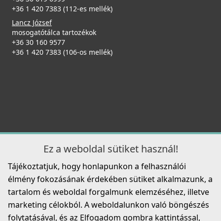
+36 1 420 7383 (112-es mellék)
52 890 Ft
Lancz József
79 990 Ft
mosogatótálca tartozékok
+36 30 160 9577
ELLECI - Tisztítószer, zsírtalanító és tisztító spray
Részletek
+36 1 420 7383 (106-os mellék)
mosogatótálcákhoz
DLL01602
8 790 Ft
Részletek
ELLECI - Csaptelep Cloud G68
MGKCLO68
Ez a weboldal sütiket használ!
89 990 Ft
Tájékoztatjuk, hogy honlapunkon a felhasználói
élmény fokozásának érdekében sütiket alkalmazunk, a
Részletek
tartalom és weboldal forgalmunk elemzéséhez, illetve
ELLECI - Tisztítószer spray vízkőoldó
marketing célokból. A weboldalunkon való böngészés
mosogatótálcákhoz
DLA01603
folytatásával, és az Elfogadom gombra kattintással,