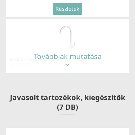
Részletek
Továbbiak mutatása
ELLECI - Csaptelep CADDY (C01) G68
MGKC0168
37 990 Ft
Részletek
Javasolt tartozékok, kiegészítők
(7 DB)