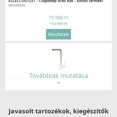
ELLECI OUTLET - Csaptelep Ares K86 - Kifutó termék!
MKKARE86
79 890 Ft
114 990 Ft
Részletek
Továbbiak mutatása
ELLECI - Csaptelep Trail arany
MOKTRAGD
126 990 Ft
Részletek
Javasolt tartozékok, kiegészítők