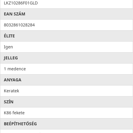
LKZ10286F01GLD
EAN SZÁM
8032861028284
ÉLITE
Igen
JELLEG
1 medence
ANYAGA
Keratek
SZÍN
K86 fekete
BEÉPÍTHETŐSÉG