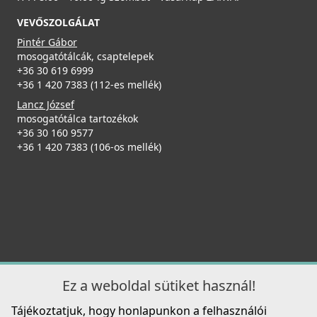
Részletek
VEVŐSZOLGÁLAT
ELLECI - Csaptelep Adige K86
Pintér Gábor
MKKADI86
mosogatótálcák, csaptelepek
+36 30 619 6999
+36 1 420 7383 (112-es mellék)
99 990 Ft
Lancz József
Részletek
mosogatótálca tartozékok
Elleci ATH043WD Vágódeszka HPL - Barna
+36 30 160 9577
ATH043WD
+36 1 420 7383 (106-os mellék)
31 990 Ft
Részletek
ELLECI - Csaptelep Cloud K86
MKKCLO86
99 990 Ft
Ez a weboldal sütiket használ!
Tájékoztatjuk, hogy honlapunkon a felhasználói
Részletek