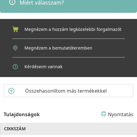
Miért válasszam?
Praktikus méretezés és rugalmas beépítés
A
448x448 mm-es méret és a 200 mm-es medencemélység
elegendő helyet kínál a mindennapi edények és eszközök
tisztításához. A sablon alapján történő kivágás és az
500 mm-
es szekrényméret
Megnézem a hozzám legközelebbi forgalmazót
biztosítja a precíz illeszkedést. A
megfordítható medence elhelyezés lehetővé teszi a mosogató
testreszabását a konyha adottságaihoz, míg a szintbe
szerelhetőség modern, letisztult megjelenést garantál.
Megnézem a bemutatóteremben
Okos részletek a mindennapi kényelemért
A csomag részeként érkező helytakarékos szifon felszabadítja a
Kérdéseim vannak
mosogató alatti szekrényben rendelkezésre álló teret. A FLOW
PRO szűrő és a hozzá illő Elleci túlfolyó nemcsak esztétikusak,
hanem könnyen tisztíthatók és megbízhatóan működnek. A
rögzítőfülek egyszerűvé és stabilvá teszik a beépítést, így a
Összehasonlítom más termékekkel
mosogató rövid időn belül használatra kész.
Tulajdonságok
Nyomtatás
CIKKSZÁM