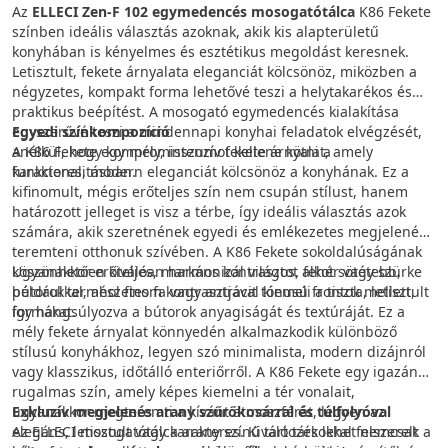
Az
ELLECI Zen-F 102 egymedencés mosogatótálca
K86 Fekete
színben ideális választás azoknak, akik kis alapterületű
konyhában is kényelmes és esztétikus megoldást keresnek.
Letisztult, fekete árnyalata eleganciát kölcsönöz, miközben a
négyzetes, kompakt forma lehetővé teszi a helytakarékos és
praktikus beépítést. A mosogató egymedencés kialakítása
egyszerűvé teszi a mindennapi konyhai feladatok elvégzését,
Egyedi színkompozíció
anélkül, hogy kompromisszumot kellene kötni a
A K86 Fekete egy mély, intenzív fekete árnyalat, amely
funkcionalitásban.
karakteres, modern eleganciát kölcsönöz a konyhának. Ez a
kifinomult, mégis erőteljes szín nem csupán stílust, hanem
határozott jelleget is visz a térbe, így ideális választás azok
számára, akik szeretnének egyedi és emlékezetes megjelenést
teremteni otthonuk szívében. A K86 Fekete sokoldalúságának
köszönhetően kiválóan harmonizál világos, fehér vagy szürke
Ugyanakkor erőteljes, markáns kontrasztot alkot sötétebb,
bútorokkal, ahol finom kontrasztjával kiemeli a tiszta, letisztult
például természetes fa vagy antracit tónusú frontok mellett,
formákat.
így hangsúlyozva a bútorok anyagiságát és textúráját. Ez a
mély fekete árnyalat könnyedén alkalmazkodik különböző
stílusú konyhákhoz, legyen szó minimalista, modern dizájnról
vagy klasszikus, időtálló enteriőrről. A K86 Fekete egy igazán
rugalmas szín, amely képes kiemelni a tér vonalait,
ugyanakkor megteremti a kívánt atmoszférát, legyen az
Exkluzív megjelenés arany szűrőkosárral és túlfolyóval
elegáns, letisztult vagy karakteres. Kiváló társ lehet nemcsak a
Az ELLECI mosogatótálca arany színű tartozékokkal felszerelt