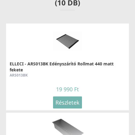
(10 DB)
ELLECI - Csaptelep Fold arany
MOKFOLGD
289 990 Ft
ELLECI - ARS013BK Edényszárító Rollmat 440 matt
fekete
Részletek
ARS013BK
19 990 Ft
Részletek
ELLECI - Csaptelep Stream Plus - Arany
MOKSTPGD