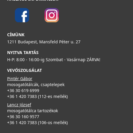
Részletek
ELLECI - Gránit mosogatótálca Easy 135 G43
LGY13543
ELLECI - ACI01307 Edényszárító kosár fém univerzális -
CÍMÜNK
Kifutó termék!
69 990 Ft
ACI01307
1211 Budapest, Mansfeld Péter u. 27
NYITVA TARTÁS
Részletek
29 890 Ft
H-P: 8:00 - 16:00-ig Szombat - Vasárnap ZÁRVA!
39 990 Ft
ELLECI - Csaptelep Tourmaline pure G51
MGKTOU51
VEVŐSZOLGÁLAT
Részletek
Pintér Gábor
109 990 Ft
mosogatótálcák, csaptelepek
+36 30 619 6999
Részletek
+36 1 420 7383 (112-es mellék)
ELLECI - Gránit mosogatótálca Easy 135 G51
Lancz József
LGY13551
mosogatótálca tartozékok
+36 30 160 9577
69 990 Ft
+36 1 420 7383 (106-os mellék)
Mosogatószer-adagoló Ø35 Inox
2A55-3-34