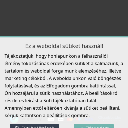
Részletek
8 990 Ft
ELLECI - Csaptelep Tago G51 - Kifutó termék!
MGKTAG51
Részletek
59 890 Ft
87 990 Ft
Ez a weboldal sütiket használ!
Részletek
ELLECI - Gránit mosogatótálca Easy 135 G40
Tájékoztatjuk, hogy honlapunkon a felhasználói
LGY13540
élmény fokozásának érdekében sütiket alkalmazunk, a
69 990 Ft
Elleci ATH010QU Vágódeszka csúsztatható HPL -
tartalom és weboldal forgalmunk elemzéséhez, illetve
Quercia tölgy
marketing célokból. A weboldalunkon való böngészés
ATH010QU
Részletek
folytatásával, és az Elfogadom gombra kattintással,
Ön hozzájárul a sütik használatához. A beállításokról
32 990 Ft
ELLECI - Csaptelep Neva G51
részletes leírást a Süti tájékoztatóban talál.
MGKNEV51
Részletek
Amennyiben ettől eltérően kívánja a sütiket beállítani,
119 990 Ft
kérjük kattintson a beállítások gombra.
Részletek