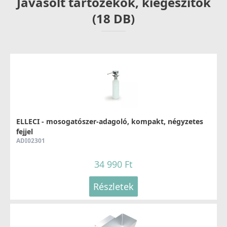
Javasolt tartozékok, kiegészítők
(18 DB)
ELLECI - Csaptelep Minerva G51
MGKMIN51
37 990 Ft
52 990 Ft
ELLECI - mosogatószer-adagoló, kompakt, négyzetes
fejjel
Részletek
ADI02301
34 990 Ft
Részletek
ELLECI - Csaptelep Senna G51