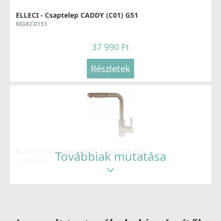
ELLECI - Csaptelep CADDY (C01) G51
MGKC0151
37 990 Ft
Részletek
ELLECI - Csaptelep Shell Plus (C02) G51
Továbbiak mutatása
MGKC0251
54 990 Ft
Részletek