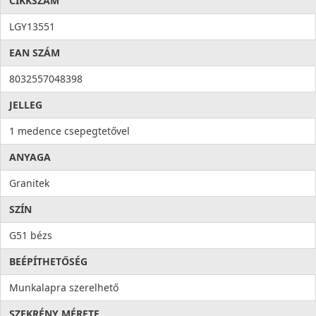
CIKKSZÁM
Higiénia: az anyag összetételéből adódóan meggátolja a
mikroorganizmusok kifejlődését, valamint elősegíti a
LGY13551
baktériumok eltávolítását, ezzel higiéniát és tisztaságot hoz a
EAN SZÁM
konyhába. Az antibakteriális rendszert alkotó ezüst ionok
100%-os antibakteriális védelmet
nyújtanak.
8032557048398
JELLEG
1 medence csepegtetővel
ANYAGA
Granitek
SZÍN
G51 bézs
BEÉPÍTHETŐSÉG
Munkalapra szerelhető
SZEKRÉNY MÉRETE