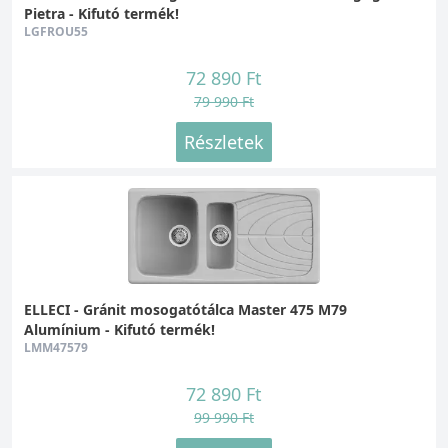
Pietra - Kifutó termék!
LGFROU55
72 890 Ft
79 990 Ft
Részletek
ELLECI - Gránit mosogatótálca Master 475 M79
Alumínium - Kifutó termék!
LMM47579
72 890 Ft
99 990 Ft