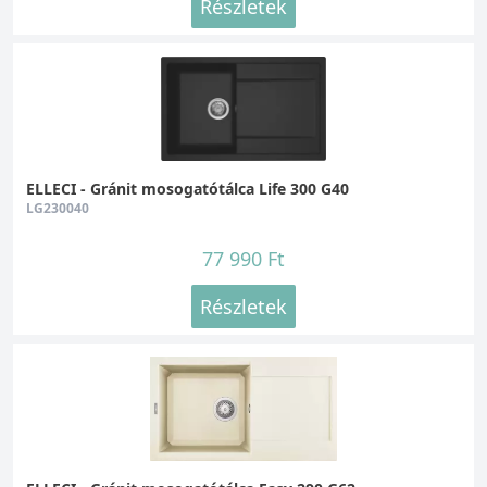
Részletek
ELLECI - Gránit mosogatótálca Life 300 G40
LG230040
77 990 Ft
Részletek