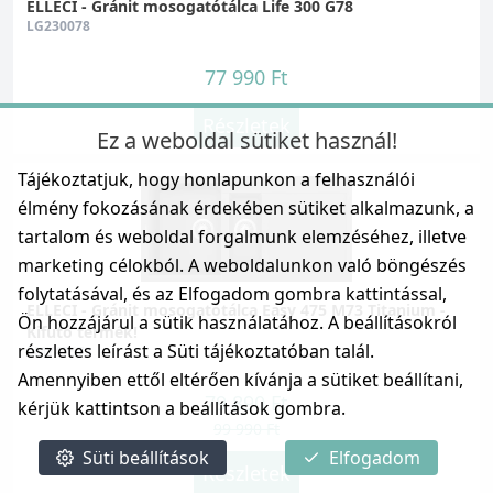
ELLECI - Gránit mosogatótálca Life 300 G78
LG230078
77 990 Ft
Részletek
Ez a weboldal sütiket használ!
Tájékoztatjuk, hogy honlapunkon a felhasználói
élmény fokozásának érdekében sütiket alkalmazunk, a
tartalom és weboldal forgalmunk elemzéséhez, illetve
marketing célokból. A weboldalunkon való böngészés
folytatásával, és az Elfogadom gombra kattintással,
ELLECI - Gránit mosogatótálca Easy 475 M73 Titanium -
Ön hozzájárul a sütik használatához. A beállításokról
Kifutó termék!
részletes leírást a Süti tájékoztatóban talál.
LMY47573
Amennyiben ettől eltérően kívánja a sütiket beállítani,
79 890 Ft
kérjük kattintson a beállítások gombra.
99 990 Ft
Süti beállítások
Elfogadom
Részletek