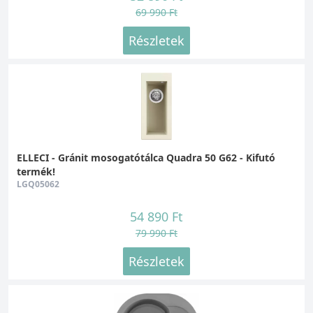
alkotó ezüst ionok 100%-os antibakteriális
69 990 Ft
védelmet nyújtanak.
Részletek
ELLECI - Gránit mosogatótálca Quadra 50 G62 - Kifutó
termék!
LGQ05062
54 890 Ft
79 990 Ft
Részletek