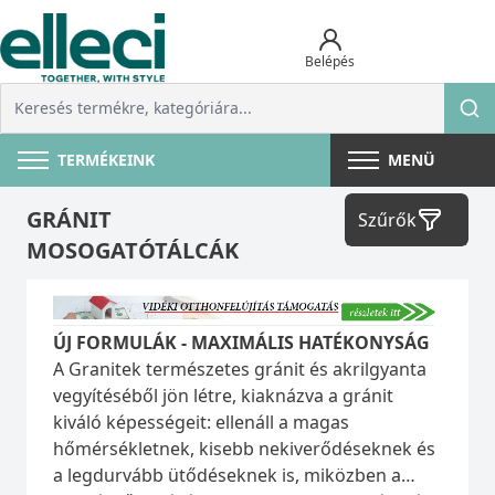
Belépés
TERMÉKEINK
MENÜ
GRÁNIT
Szűrők
MOSOGATÓTÁLCÁK
ÚJ FORMULÁK - MAXIMÁLIS HATÉKONYSÁG
A Granitek természetes gránit és akrilgyanta
vegyítéséből jön létre, kiaknázva a gránit
kiváló képességeit: ellenáll a magas
hőmérsékletnek, kisebb nekiverődéseknek és
a legdurvább ütődéseknek is, miközben a