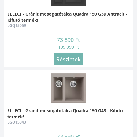
ELLECI - Gránit mosogatótálca Quadra 150 G59 Antracit -
Kifutó termék!
LGQ15059
73 890 Ft
109 990 Ft
Részletek
ELLECI - Gránit mosogatótálca Quadra 150 G43 - Kifutó
termék!
LGQ15043
73 890 Ft