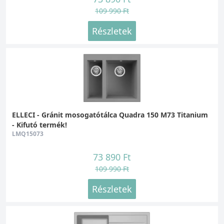
109 990 Ft
Részletek
ELLECI - Gránit mosogatótálca Quadra 150 M73 Titanium
- Kifutó termék!
LMQ15073
73 890 Ft
109 990 Ft
Részletek