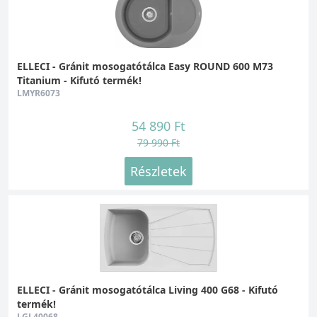
ELLECI - Gránit mosogatótálca Easy ROUND 600 M73
Titanium - Kifutó termék!
LMYR6073
54 890 Ft
79 990 Ft
Részletek
ELLECI - Gránit mosogatótálca Living 400 G68 - Kifutó
termék!
LGL40068