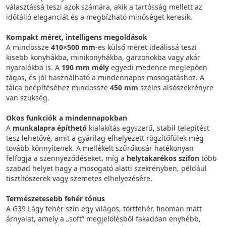
választássá teszi azok számára, akik a tartósság mellett az
időtálló eleganciát és a megbízható minőséget keresik.
Kompakt méret, intelligens megoldások
A mindössze
410×500 mm
-es külső méret ideálissá teszi
kisebb konyhákba, minikonyhákba, garzonokba vagy akár
nyaralókba is. A
190 mm mély
egyedi medence meglepően
tágas, és jól használható a mindennapos mosogatáshoz. A
tálca beépítéséhez mindössze
450 mm
széles alsószekrényre
van szükség.
Okos funkciók a mindennapokban
A
munkalapra építhető
kialakítás egyszerű, stabil telepítést
tesz lehetővé, amit a gyárilag elhelyezett rögzítőfülek még
tovább könnyítenek. A mellékelt szűrőkosár hatékonyan
felfogja a szennyeződéseket, míg a
helytakarékos szifon
több
szabad helyet hagy a mosogató alatti szekrényben, például
tisztítószerek vagy szemetes elhelyezésére.
Természetesebb fehér tónus
A G39 Lágy fehér szín egy világos, törtfehér, finoman matt
árnyalat, amely a „soft” megjelölésből fakadóan enyhébb,