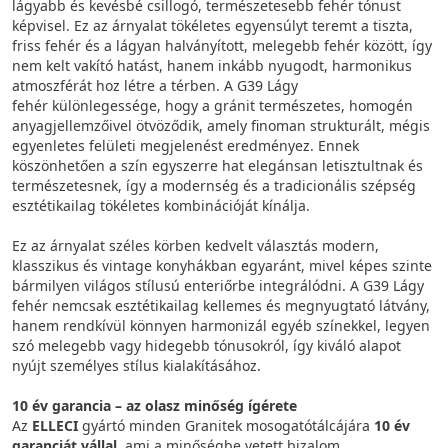
lágyabb és kevésbé csillogó, természetesebb fehér tónust
képvisel. Ez az árnyalat tökéletes egyensúlyt teremt a tiszta,
friss fehér és a lágyan halványított, melegebb fehér között, így
nem kelt vakító hatást, hanem inkább nyugodt, harmonikus
atmoszférát hoz létre a térben. A G39 Lágy
fehér különlegessége, hogy a gránit természetes, homogén
anyagjellemzőivel ötvöződik, amely finoman strukturált, mégis
egyenletes felületi megjelenést eredményez. Ennek
köszönhetően a szín egyszerre hat elegánsan letisztultnak és
természetesnek, így a modernség és a tradicionális szépség
esztétikailag tökéletes kombinációját kínálja.
Ez az árnyalat széles körben kedvelt választás modern,
klasszikus és vintage konyhákban egyaránt, mivel képes szinte
bármilyen világos stílusú enteriőrbe integrálódni. A G39 Lágy
fehér nemcsak esztétikailag kellemes és megnyugtató látvány,
hanem rendkívül könnyen harmonizál egyéb színekkel, legyen
szó melegebb vagy hidegebb tónusokról, így kiváló alapot
nyújt személyes stílus kialakításához.
10 év garancia – az olasz minőség ígérete
Az
ELLECI
gyártó minden Granitek mosogatótálcájára
10 év
garanciát vállal
, ami a minőségbe vetett bizalom