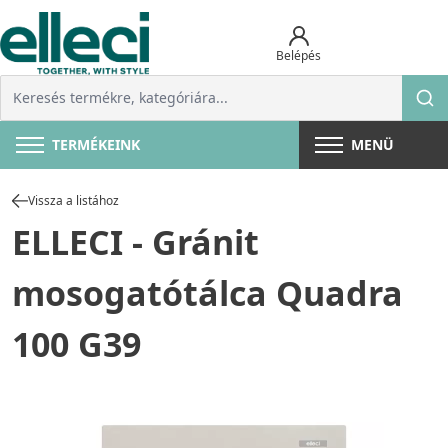
Belépés
TERMÉKEINK
MENÜ
Vissza a listához
ELLECI - Gránit
mosogatótálca Quadra
100 G39