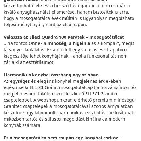
kézzelfogható jele. Ez a hosszú távú garancia nem csupán a
kiváló anyaghasználat elismerése, hanem biztosíték is arra,
hogy a mosogatótálca évek múltán is ugyanolyan megbízható
teljesítményt nyújt, mint az első napon.
Válassza az Elleci Quadra 100 Keratek – mosogatótálcát
...ha fontos Önnek a
minőség, a higiénia
és a kompakt, mégis
látványos kialakítás. Ez a modell egy stílusos és strapabíró
kiegészítője lehet konyhájának – ahol a funkcionalitás nem
zárja ki az esztétikumot.
Harmonikus konyhai összhang egy színben
Az egységes és elegáns konyhai megjelenés érdekében
egészítse ki ELLECI Gránit mosogatótálcáját a hozzá színben és
megjelenésben tökéletesen illeszkedő ELLECI Granitec
csapteleppel. A webshopunkban elérhető prémium minőségű
Granitec csaptelepek a mosogatótálcával azonos árnyalatban
készülnek, így kifinomult, harmonikus összhatást biztosítanak,
miközben tartós és stílusos megoldást kínálnak a modern
konyhák számára.
Ez a mosogatótálca nem csupán egy konyhai eszköz
–