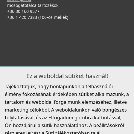
mosogatótálca tartozékok
+36 30 160 9577
ELLECI - ACI01307 Edényszárító kosár fém univerzális -
+36 1 420 7383 (106-os mellék)
Kifutó termék!
ACI01307
29 890 Ft
39 990 Ft
Részletek
Ez a weboldal sütiket használ!
Tájékoztatjuk, hogy honlapunkon a felhasználói
élmény fokozásának érdekében sütiket alkalmazunk, a
tartalom és weboldal forgalmunk elemzéséhez, illetve
marketing célokból. A weboldalunkon való böngészés
Elleci ATH040OL Vágódeszka HPL - Olmo szilfa - Kifutó
termék!
folytatásával, és az Elfogadom gombra kattintással,
ATH040OL
Ön hozzájárul a sütik használatához. A beállításokról
részletes leírást a Süti tájékoztatóban talál.