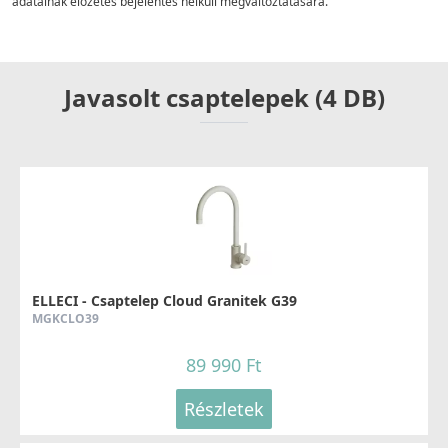
adatainak előzetes bejelentés nélküli megváltoztatására.
Javasolt csaptelepek (4 DB)
ELLECI - Csaptelep Cloud Granitek G39
MGKCLO39
89 990 Ft
Részletek