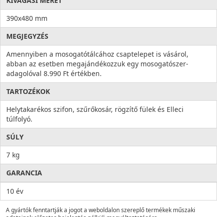
KIVÁGÁSI MÉRET
390x480 mm
MEGJEGYZÉS
Amennyiben a mosogatótálcához csaptelepet is vásárol,
abban az esetben megajándékozzuk egy mosogatószer-
adagolóval 8.990 Ft értékben.
TARTOZÉKOK
Helytakarékos szifon, szűrőkosár, rögzítő fülek és Elleci
túlfolyó.
SÚLY
7 kg
GARANCIA
10 év
A gyártók fenntartják a jogot a weboldalon szereplő termékek műszaki