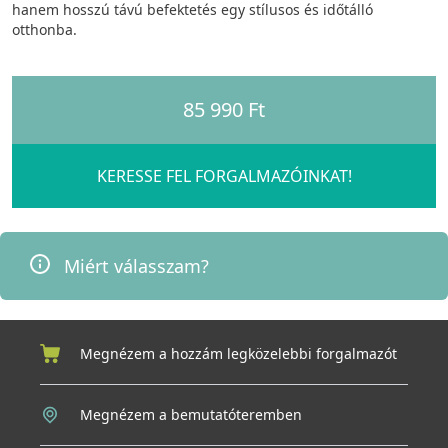
hanem hosszú távú befektetés egy stílusos és időtálló
otthonba.
85 990 Ft
KERESSE FEL FORGALMAZÓINKAT!
Miért válasszam?
Megnézem a hozzám legközelebbi forgalmazót
Megnézem a bemutatóteremben