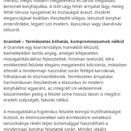
méretű, mégis modern megjelenésű és tartós megoldást
keresnek konyhájukba. A G39 Lágy fehér árnyalat lágy, meleg
fehér tónusa nyugalmat és tisztaságot áraszt. Diszkrét
eleganciájával kiválóan illeszkedik világos, letisztult konyhai
enteriőrökbe, legyen szó modern, klasszikus vagy skandináv
stílusról.
Granitek – Természetes kőhatás, kompromisszumok nélkül
A Granitek egy kvarckristályos homokból készülő,
kiemelkedően tartós anyag, amelyet kifejezetten
mosogatótálcákhoz fejlesztettek. Finoman texturált, kőre
emlékeztető felülete elegáns megjelenést kölcsönöz, miközben
ellenáll a mindennapi használat során fellépő karcoknak,
hőhatásnak és elszíneződésnek. Természetes árnyalatai
harmonikusan illeszkednek a klasszikus és modern
konyhákhoz egyaránt, az integrált UV-védelemnek
köszönhetően pedig a felület színe hosszú távon is megőrzi
eredeti szépségét, fakulás nélkül.
A mosogatótálca higiénikus felülete könnyű tisztíthatóságot
biztosít, és élelmiszerekkel való érintkezésre vonatkozó
tanúsítványa révén teljes biztonsággal használható a
mindennapi konyhai feladatok során. Mindez ideális