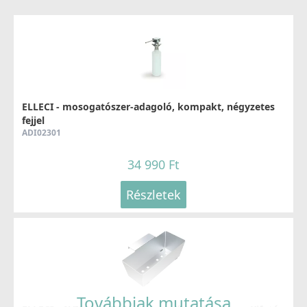
ELLECI - Csaptelep Senna G59 antracit
MGKSEN59
74 990 Ft
ELLECI - mosogatószer-adagoló, kompakt, négyzetes
fejjel
78 990 Ft
ADI02301
Részletek
34 990 Ft
Részletek
ELLECI - Csaptelep Venere G59 antracit
MGKVEN59
Továbbiak mutatása