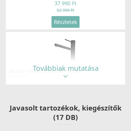
37 990 Ft
52 990 Ft
Részletek
Továbbiak mutatása
ELLECI - Csaptelep Sava G59 antracit
MGKSAV59
69 990 Ft
83 990 Ft
Javasolt tartozékok, kiegészítők
Részletek
(17 DB)