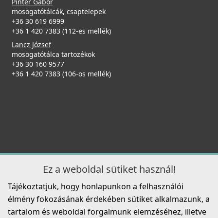
Pintér Gábor
mosogatótálcák, csaptelepek
+36 30 619 6999
ELLECI - Csaptelep Trail G59 antracit
+36 1 420 7383 (112-es mellék)
MGKTRA59
Lancz József
mosogatótálca tartozékok
89 990 Ft
+36 30 160 9577
ELLECI - ACI01307 Edényszárító kosár fém univerzális -
+36 1 420 7383 (106-os mellék)
Kifutó termék!
Részletek
ACI01307
29 890 Ft
39 990 Ft
Részletek
ELLECI - Csaptelep Reno G59 antracit
Ez a weboldal sütiket használ!
MGKREN59
Tájékoztatjuk, hogy honlapunkon a felhasználói
104 990 Ft
élmény fokozásának érdekében sütiket alkalmazunk, a
109 990 Ft
tartalom és weboldal forgalmunk elemzéséhez, illetve