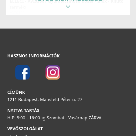
49 990 Ft
ELLECI - AVI03001 Gyümölcsmosó kosár - Inox - Kifutó
termék!
60 990 Ft
AVI03001
Részletek
34 890 Ft
51 990 Ft
Részletek
HASZNOS INFORMÁCIÓK
ELLECI - Csaptelep Cloud G59 antracit
MGKCLO59
89 990 Ft
CÍMÜNK
ELLECI - Szifonszett egyutas mosogatóhoz
1211 Budapest, Mansfeld Péter u. 27
COMPSIF1V
Részletek
NYITVA TARTÁS
3 990 Ft
H-P: 8:00 - 16:00-ig Szombat - Vasárnap ZÁRVA!
VEVŐSZOLGÁLAT
Részletek