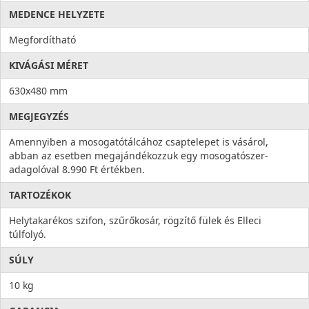
MEDENCE HELYZETE
Megfordítható
KIVÁGÁSI MÉRET
630x480 mm
MEGJEGYZÉS
Amennyiben a mosogatótálcához csaptelepet is vásárol,
abban az esetben megajándékozzuk egy mosogatószer-
adagolóval 8.990 Ft értékben.
TARTOZÉKOK
Helytakarékos szifon, szűrőkosár, rögzítő fülek és Elleci
túlfolyó.
SÚLY
10 kg