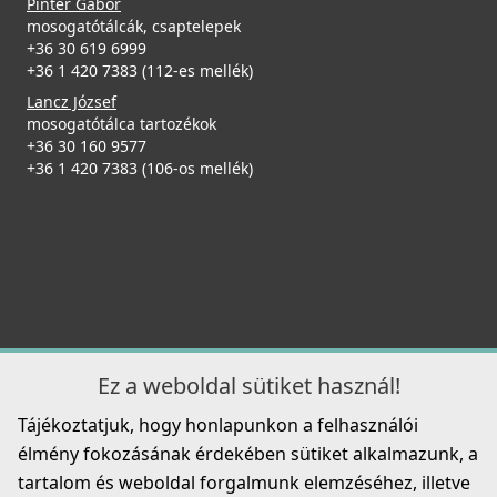
Pintér Gábor
ELLECI - Csaptelep Cloud G51
mosogatótálcák, csaptelepek
MGKCLO51
+36 30 619 6999
+36 1 420 7383 (112-es mellék)
89 990 Ft
Lancz József
mosogatótálca tartozékok
Részletek
+36 30 160 9577
ELLECI - ACI01307 Edényszárító kosár fém univerzális -
+36 1 420 7383 (106-os mellék)
Kifutó termék!
ACI01307
29 890 Ft
39 990 Ft
Részletek
ELLECI - Csaptelep Trail G51
MGKTRA51
Ez a weboldal sütiket használ!
89 990 Ft
Tájékoztatjuk, hogy honlapunkon a felhasználói
Részletek
élmény fokozásának érdekében sütiket alkalmazunk, a
tartalom és weboldal forgalmunk elemzéséhez, illetve