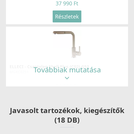
37 990 Ft
Részletek
ELLECI - Csaptelep Shell Plus (C02) G51
Továbbiak mutatása
MGKC0251
54 990 Ft
Részletek
Javasolt tartozékok, kiegészítők
(18 DB)