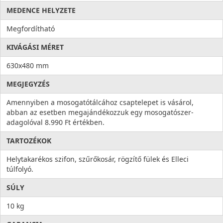
MEDENCE HELYZETE
Megfordítható
KIVÁGÁSI MÉRET
630x480 mm
MEGJEGYZÉS
Amennyiben a mosogatótálcához csaptelepet is vásárol,
abban az esetben megajándékozzuk egy mosogatószer-
adagolóval 8.990 Ft értékben.
TARTOZÉKOK
Helytakarékos szifon, szűrőkosár, rögzítő fülek és Elleci
túlfolyó.
SÚLY
10 kg