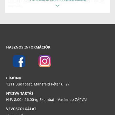
ELLECI - AVI03001 Gyümölcsmosó kosár - Inox - Kifutó
termék!
Részletek
AVI03001
34 890 Ft
51 990 Ft
Részletek
HASZNOS INFORMÁCIÓK
ELLECI - Csaptelep Venere G51
MGKVEN51
49 990 Ft
Részletek
CÍMÜNK
ELLECI - Szifonszett egyutas mosogatóhoz
1211 Budapest, Mansfeld Péter u. 27
COMPSIF1V
NYITVA TARTÁS
3 990 Ft
H-P: 8:00 - 16:00-ig Szombat - Vasárnap ZÁRVA!
VEVŐSZOLGÁLAT
Részletek