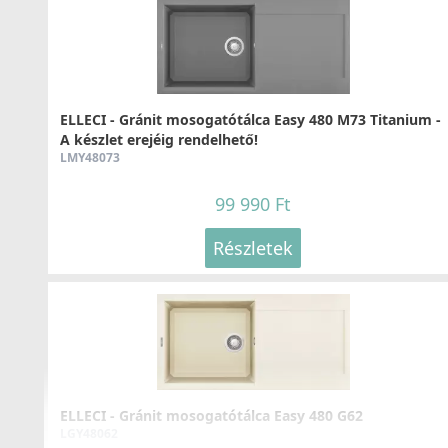
Elleci ATH010QU Vágódeszka csúsztatható HPL -
ELLECI - Gránit mosogatótálca Easy 480 M73 Titanium -
Quercia tölgy
A készlet erejéig rendelhető!
ATH010QU
LMY48073
32 990 Ft
99 990 Ft
Részletek
Részletek
ELLECI - FLOW szűrő és túlfolyó egymedencés
ELLECI - Gránit mosogatótálca Easy 480 G62
mosogatókhoz - fekete
LGY48062
KITWPT-FB-1VTELL-BK