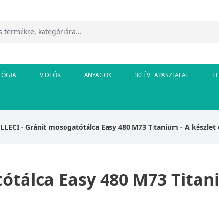
LÓGIA
VIDEÓK
ANYAGOK
30 ÉV TAPASZTALAT
T
ELLECI - Gránit mosogatótálca Easy 480 M73 Titanium - A készlet 
ótálca Easy 480 M73 Titani