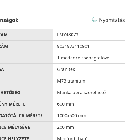
onságok
Nyomtatás
ZÁM
LMY48073
ZÁM
8031873110901
G
1 medence csepegtetővel
GA
Granitek
M73 titánium
THETŐSÉG
Munkalapra szerelhető
ÉNY MÉRETE
600 mm
ATÓTÁLCA MÉRETE
1000x500 mm
CE MÉLYSÉGE
200 mm
CE HELYZETE
Megfordítható