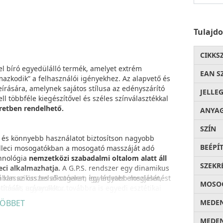
Tulajd
CIKKS
gel bíró egyedülálló termék, amelyet extrém
EAN S
mazkodik” a felhasználói igényekhez. Az alapvető és
eírására, amelynek sajátos stílusa az edényszárító
JELLE
 többféle kiegészítővel és széles színválasztékkal
éretben rendelhető.
ANYA
SZÍN
s könnyebb használatot biztosítson nagyobb
BEÉPÍ
 Elleci mosogatókban a mosogató masszáját adó
chnológia
nemzetközi szabadalmi oltalom alatt áll
SZEKR
eci alkalmazhatja.
A G.P.S. rendszer egy dinamikus
a klasszikus belső sugarat, így lágyabb megjelenést
ában az összes alkotóelem egyenletes eloszlását,
MOSOG
ítását, ugyanakkor továbbra is egyedi esztétikai
timális arányokat.
ÖBBET
MEDEN
n létre, kiaknázva a gránit kiváló képességeit:
MEDEN