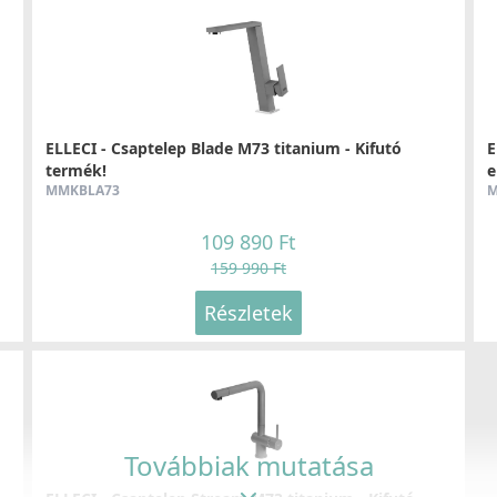
ELLECI - Csaptelep Blade M73 titanium - Kifutó
E
termék!
e
MMKBLA73
M
109 890 Ft
159 990 Ft
Részletek
Továbbiak mutatása