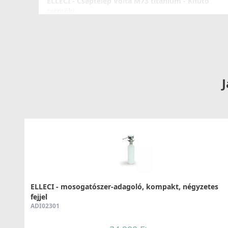
ELLECI - Csaptelep Volta M73 titanium - Kifutó
termék!
MMKVTA73
79 890 Ft
115 990 Ft
Részletek
J
ELLECI - mosogatószer-adagoló, kompakt, négyzetes
fejjel
ADI02301