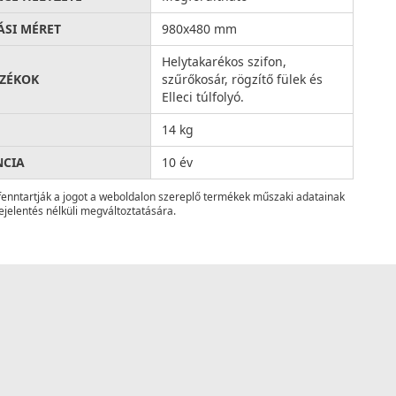
ÁSI MÉRET
980x480 mm
Helytakarékos szifon,
ZÉKOK
szűrőkosár, rögzítő fülek és
Elleci túlfolyó.
14 kg
NCIA
10 év
fenntartják a jogot a weboldalon szereplő termékek műszaki adatainak
ejelentés nélküli megváltoztatására.