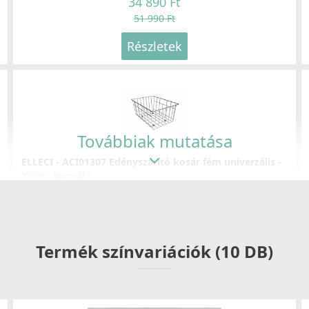
34 890 Ft
51 990 Ft
Részletek
Továbbiak mutatása
ELLECI - ACI01307 Edényszárító kosár fém univerzális -
Kifutó termék!
ACI01307
29 890 Ft
39 990 Ft
Termék színvariációk (10 DB)
Részletek