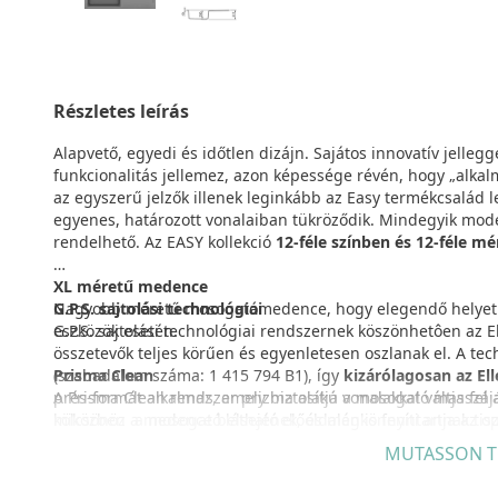
Részletes leírás
Alapvető, egyedi és időtlen dizájn. Sajátos innovatív jelleg
funkcionalitás jellemez, azon képessége révén, hogy „alkal
az egyszerű jelzők illenek leginkább az Easy termékcsalád l
egyenes, határozott vonalaiban tükröződik. Mindegyik modell
rendelhető. Az EASY kollekció
12-féle színben és 12-féle m
XL méretű medence
Nagyobb méretű mosogatómedence, hogy elegendő helyet é
G.P.S. sajtolási technológiai
eszközök esetén.
G.P.S. sajtolási technológiai rendszernek köszönhetôen az
összetevők teljes körűen és egyenletesen oszlanak el. A te
Prisma Clean
(szabadalom száma: 1 415 794 B1), így
kizárólagosan az Ell
A Prisma Clean rendszer prizma alakú vonalakkal váltja fel 
prés-formát alkalmaz, amely biztosítja a mosogató masszáj
kölcsönöz a medence belsejének, és megkönnyíti annak tiszt
miközben a mosogató látható előoldalán is fenntartja az op
hatást kelt.
MUTASSON T
GRANITEK
Kiegészítők
A Granitek természetes gránit és akrilgyanta vegyítéséből jö