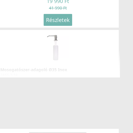
19 990 Ft
41 990 Ft
Részletek
Mosogatószer-adagoló Ø35 Inox
2A55-3-34
8 990 Ft
Részletek