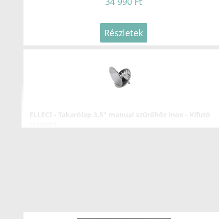
34 990 Ft
Részletek
ELLECI - Takarólap 3,5" manual szűrőhöz inox - Kifutó
termék!
ACPM1000
5 980 Ft
8 990 Ft
Részletek