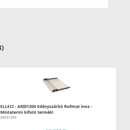
B)
ELLECI - ARI01300 Edényszárító Rollmat inox -
Mintatermi kifutó termék!
ARI01300