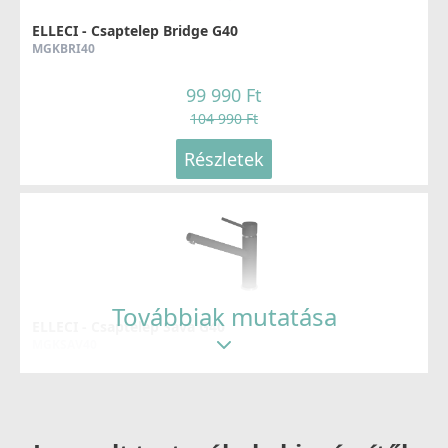
ELLECI - Csaptelep Bridge G40
MGKBRI40
99 990 Ft
104 990 Ft
Részletek
Továbbiak mutatása
ELLECI - Csaptelep Sava G40
MGKSAV40
69 990 Ft
83 990 Ft