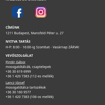
119 990 Ft
Részletek
ELLECI - Gránit mosogatótálca Easy 480 G68
CÍMÜNK
LGY48068
ELLECI - ACI01307 Edényszárító kosár fém univerzális -
1211 Budapest, Mansfeld Péter u. 27
Kifutó termék!
99 990 Ft
NYITVA TARTÁS
ACI01307
H-P: 8:00 - 16:00-ig Szombat - Vasárnap ZÁRVA!
Részletek
29 890 Ft
ELLECI - Csaptelep Trail G40
VEVŐSZOLGÁLAT
39 990 Ft
MGKTRA40
Pintér Gábor
mosogatótálcák, csaptelepek
Részletek
89 990 Ft
+36 30 619 6999
+36 1 420 7383 (112-es mellék)
Részletek
Lancz József
mosogatótálca tartozékok
ELLECI - Gránit mosogatótálca Easy 480 G62
+36 30 160 9577
LGY48062
+36 1 420 7383 (106-os mellék)