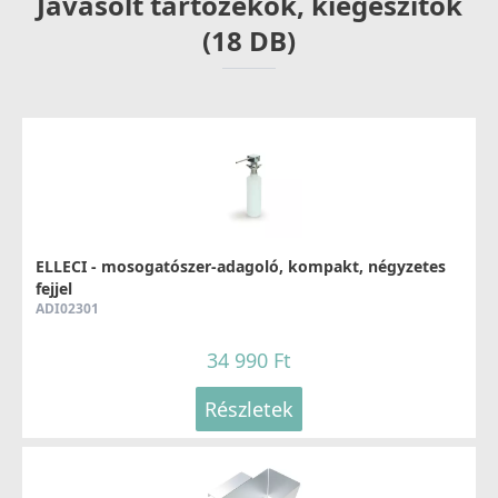
Javasolt tartozékok, kiegészítők
Részletek
(18 DB)
ELLECI - Csaptelep Caddy (C01) G40
MGKC0140
37 990 Ft
ELLECI - mosogatószer-adagoló, kompakt, négyzetes
fejjel
ADI02301
Részletek
34 990 Ft
Részletek