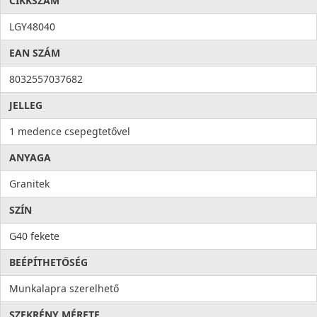
CIKKSZÁM
Higiénia: az anyag összetételéből adódóan meggátolja a
mikroorganizmusok kifejlődését, valamint elősegíti a
LGY48040
baktériumok eltávolítását, ezzel higiéniát és tisztaságot hoz a
EAN SZÁM
konyhába. Az antibakteriális rendszert alkotó ezüst ionok
100%-os antibakteriális védelmet
nyújtanak.
8032557037682
JELLEG
1 medence csepegtetővel
ANYAGA
Granitek
SZÍN
G40 fekete
BEÉPÍTHETŐSÉG
Munkalapra szerelhető
SZEKRÉNY MÉRETE