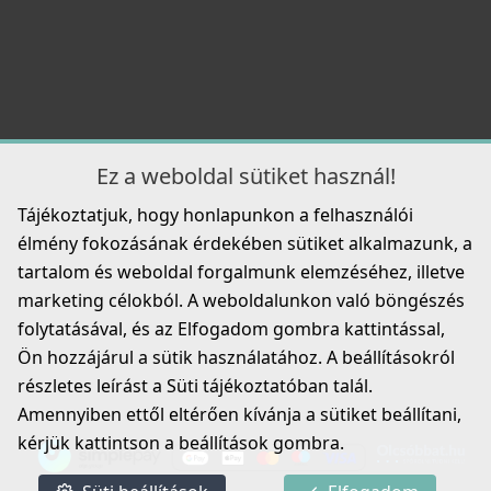
99 990 Ft
Mosogatószer-adagoló Ø35 Inox
2A55-3-34
Részletek
ELLECI - Csaptelep Stream Plus G40
8 990 Ft
MGKSTP40
Részletek
119 990 Ft
125 990 Ft
Ez a weboldal sütiket használ!
Részletek
Tájékoztatjuk, hogy honlapunkon a felhasználói
ELLECI - Gránit mosogatótálca Easy 480 G59 Antracit
élmény fokozásának érdekében sütiket alkalmazunk, a
LGY48059
tartalom és weboldal forgalmunk elemzéséhez, illetve
marketing célokból. A weboldalunkon való böngészés
99 990 Ft
Elleci ATH010QU Vágódeszka csúsztatható HPL -
folytatásával, és az Elfogadom gombra kattintással,
Quercia tölgy
ATH010QU
Részletek
Ön hozzájárul a sütik használatához. A beállításokról
részletes leírást a Süti tájékoztatóban talál.
ELLECI - Csaptelep Tourmaline pure G40
32 990 Ft
MGKTOU40
Amennyiben ettől eltérően kívánja a sütiket beállítani,
kérjük kattintson a beállítások gombra.
Részletek
109 990 Ft