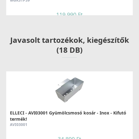
MGKSTP39
119 990 Ft
Részletek
Javasolt tartozékok, kiegészítők
(18 DB)
ELLECI - Csaptelep Trail Plus Granitek G39
MGKTRP39
119 990 Ft
ELLECI - AVI03001 Gyümölcsmosó kosár - Inox - Kifutó
Részletek
termék!
AVI03001