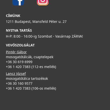
CÍMÜNK
1211 Budapest, Mansfeld Péter u. 27
ELLECI - Takarólap 3,5" manual szűrőhöz inox - Kifutó
termék!
NYITVA TARTÁS
ACPM1000
H-P: 8:00 - 16:00-ig Szombat - Vasárnap ZÁRVA!
5 980 Ft
VEVŐSZOLGÁLAT
8 990 Ft
Pintér Gábor
mosogatótálcák, csaptelepek
Részletek
+36 30 619 6999
+36 1 420 7383 (112-es mellék)
Lancz József
mosogatótálca tartozékok
+36 30 160 9577
+36 1 420 7383 (106-os mellék)
ELLECI - Szifonszett egyutas mosogatóhoz
COMPSIF1V