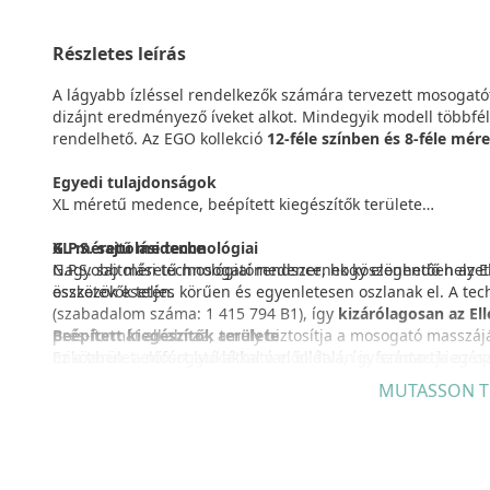
Részletes leírás
A lágyabb ízléssel rendelkezők számára tervezett mosogató
dizájnt eredményező íveket alkot. Mindegyik modell többféle
rendelhető. Az EGO kollekció
12-féle színben és 8-féle mér
Egyedi tulajdonságok
XL méretű medence, beépített kiegészítők területe
XL méretű medence
G.P.S. sajtolási technológiai
Nagyobb méretű mosogatómedence, hogy elegendő helyet é
G.P.S. sajtolási technológiai rendszernek köszönhetôen az
eszközök esetén.
összetevők teljes körűen és egyenletesen oszlanak el. A te
(szabadalom száma: 1 415 794 B1), így
kizárólagosan az Ell
Beépített kiegészítők területe
prés-formát alkalmaz, amely biztosítja a mosogató masszáj
Ez a terület előfúrt lyukakkal van ellátva, így számos kiegé
miközben a mosogató látható előoldalán is fenntartja az op
csaptelepek, kompakt szappanadagoló és moduláris, összec
MUTASSON T
GRANITEK
Kiegészítők
A Granitek természetes gránit és akrilgyanta vegyítéséből jö
Olyan kiegészítők legátfogóbb választéka, amelyek segítsé
ellenáll a magas hőmérsékletnek, kisebb nekiverődéseknek
összecsukható edényszárítóktól, a szűrőkosarakon és a vá
terméskő hatását kelti. A Granitek a gránit és az akrilgyant
egyedülálló minőségi tulajdonságokkal bír.