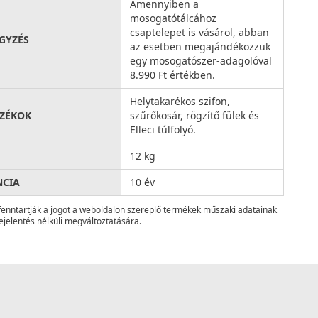
Amennyiben a
mosogatótálcához
csaptelepet is vásárol, abban
GYZÉS
az esetben megajándékozzuk
egy mosogatószer-adagolóval
8.990 Ft értékben.
Helytakarékos szifon,
ZÉKOK
szűrőkosár, rögzítő fülek és
Elleci túlfolyó.
12 kg
NCIA
10 év
fenntartják a jogot a weboldalon szereplő termékek műszaki adatainak
ejelentés nélküli megváltoztatására.