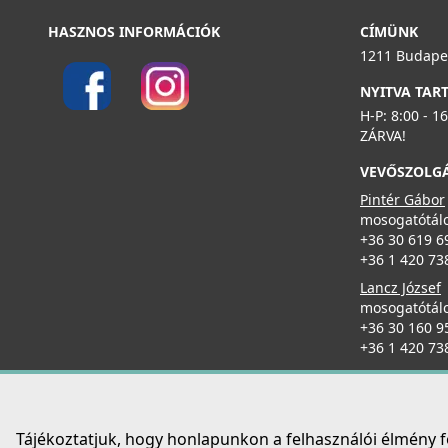
Részletek
HASZNOS INFORMÁCIÓK
CÍMÜNK
ELLECI - Csaptelep Stream Plus G51
1211 Budapes
MGKSTP51
NYITVA TAR
119 990 Ft
H-P: 8:00 - 1
125 990 Ft
ZÁRVA!
VEVŐSZOLG
Részletek
Elleci ATH010QU Vágódeszka csúsztatható HPL -
Quercia tölgy
Pintér Gábor
ATH010QU
mosogatótálc
+36 30 619 6
32 990 Ft
+36 1 420 73
Lancz József
Részletek
mosogatótálc
+36 30 160 9
ELLECI - Csaptelep Tourmaline Plus pure Granitek
+36 1 420 73
G51
MGKTOP51
125 990 Ft
Tájékoztatjuk, hogy honlapunkon a felhasználói élmény 