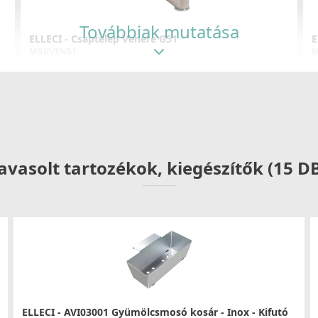
Továbbiak mutatása
ELLECI - Csaptelep Venere G51
E
MGKVEN51
M
49 990 Ft
Részletek
avasolt tartozékok, kiegészítők (15 D
ELLECI - Csaptelep Tourmaline pure G51
E
MGKTOU51
M
109 990 Ft
ELLECI - AVI03001 Gyümölcsmosó kosár - Inox - Kifutó