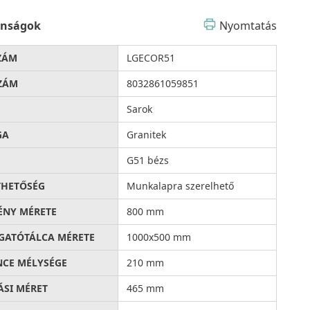
onságok
Nyomtatás
ZÁM
LGECOR51
ZÁM
8032861059851
G
Sarok
GA
Granitek
G51 bézs
THETŐSÉG
Munkalapra szerelhető
ÉNY MÉRETE
800 mm
ATÓTÁLCA MÉRETE
1000x500 mm
CE MÉLYSÉGE
210 mm
ÁSI MÉRET
465 mm