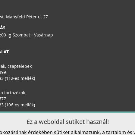
Részletek
ELLECI - Csaptelep Trail Plus G51
E
t, Mansfeld Péter u. 27
MGKTRP51
M
TÁS
119 990 Ft
6:00-ig Szombat - Vasárnap
ÁLAT
Részletek
Elleci ATH010BK Vágódeszka csúsztatható HPL- Fekete
ATH010BK
ák, csaptelepek
32 990 Ft
999
83 (112-es mellék)
Részletek
a tartozékok
577
83 (106-os mellék)
Ez a weboldal sütiket használ!
fokozásának érdekében sütiket alkalmazunk, a tartalom és 