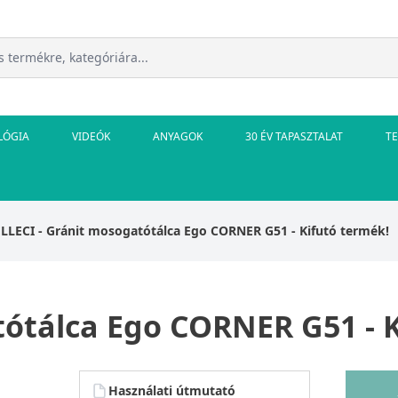
LÓGIA
VIDEÓK
ANYAGOK
30 ÉV TAPASZTALAT
T
ELLECI - Gránit mosogatótálca Ego CORNER G51 - Kifutó termék!
tótálca Ego CORNER G51 - 
Használati útmutató