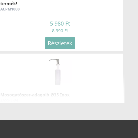
termék!
Részletek
ACPM1000
5 980 Ft
8 990 Ft
Részletek
LLECI - Csaptelep Rio G51
GKRIO51
99 990 Ft
104 990 Ft
Mosogatószer-adagoló Ø35 Inox
Részletek
2A55-3-34
8 990 Ft