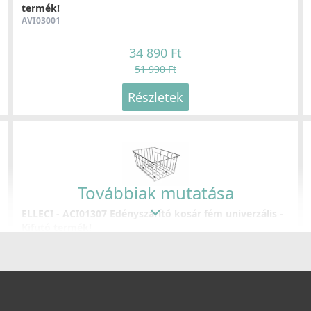
termék!
Részletek
AVI03001
34 890 Ft
51 990 Ft
Részletek
ELLECI - Csaptelep Danubio G51
E
MGKDAN51
M
159 990 Ft
Továbbiak mutatása
ELLECI - ACI01307 Edényszárító kosár fém univerzális -
Részletek
Kifutó termék!
ACI01307
29 890 Ft
39 990 Ft