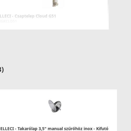
LLECI - Csaptelep Cloud G51
GKCLO51
89 990 Ft
Részletek
B)
LLECI - Csaptelep Tago G51 - Kifutó termék!
GKTAG51
59 890 Ft
87 990 Ft
ELLECI - Takarólap 3,5" manual szűrőhöz inox - Kifutó