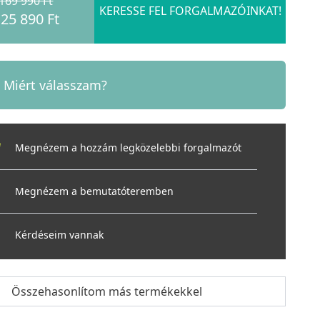
169 990 Ft
KERESSE FEL FORGALMAZÓINKAT!
25 890 Ft
Miért válasszam?
Megnézem a hozzám legközelebbi forgalmazót
Megnézem a bemutatóteremben
Kérdéseim vannak
Összehasonlítom más termékekkel