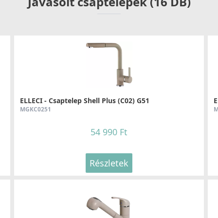
Javasolt csaptelepek (16 DB)
ELLECI - Csaptelep Shell Plus (C02) G51
E
MGKC0251
M
54 990 Ft
Részletek