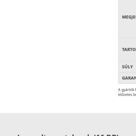
MEGJE
új műgyantával és a kerámia nanorészecskékkel egy
a legjobb versenytársunk termékénél is
30%-kal
ésével egy olyan anyag született, amely fokozottan,
TARTO
b mértékben áll ellen a karcoknak és a hősokknak.
n foglalt követelményeket (UNI13310, IAPMO ANSI Z
SÚLY
GARA
z anyag nem fakul ki az idő múlásával.
A gyártók 
előzetes b
roorganizmusok kifejlődését, valamint elősegíti a
z a konyhába. Az antibakteriális rendszert alkotó