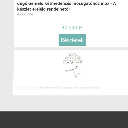
dugókiemelő kétmedencés mosogatóhoz inox - A
Részletek
készlet erejéig rendelhető!
ASP23002
37 990 Ft
Részletek
ELLECI - Csaptelep Neva G51
MGKNEV51
119 990 Ft
ELLECI - Szifonszett kétutas mosogatóhoz
Részletek
COMPSIF2V
4 390 Ft