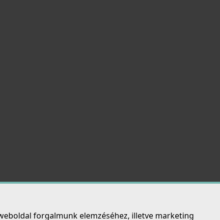
Részletek
LLECI - Csaptelep Shell G51
GKS0151
39 990 Ft
Részletek
Csaplyukfúró FF35 35 mm-es
FF35
5 990 Ft
Részletek
weboldal forgalmunk elemzéséhez, illetve marketing