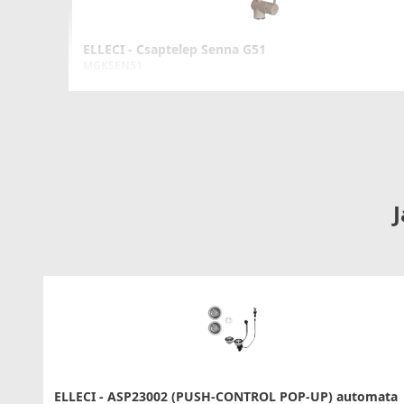
ELLECI - Csaptelep Senna G51
MGKSEN51
74 990 Ft
78 990 Ft
Részletek
J
ELLECI - Csaptelep Trail G51
MGKTRA51
89 990 Ft
ELLECI - ASP23002 (PUSH-CONTROL POP-UP) automata