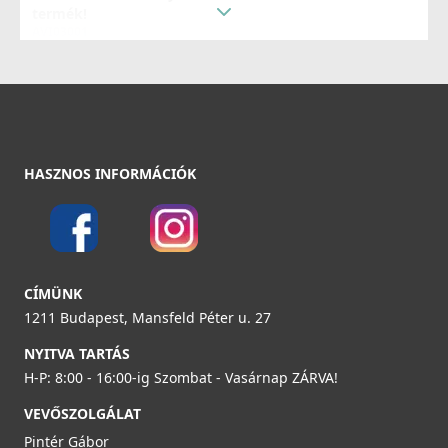
termék!
Részletek
AVI03001
34 890 Ft
51 990 Ft
Részletek
HASZNOS INFORMÁCIÓK
ELLECI - Csaptelep Bridge G43
MGKBRI43
99 990 Ft
104 990 Ft
CÍMÜNK
ELLECI - ACI01307 Edényszárító kosár fém univerzális -
Részletek
1211 Budapest, Mansfeld Péter u. 27
Kifutó termék!
ACI01307
NYITVA TARTÁS
H-P: 8:00 - 16:00-ig Szombat - Vasárnap ZÁRVA!
29 890 Ft
VEVŐSZOLGÁLAT
39 990 Ft
Pintér Gábor