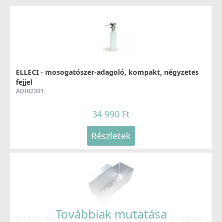
ELLECI - Csaptelep Cloud G43
MGKCLO43
89 990 Ft
ELLECI - mosogatószer-adagoló, kompakt, négyzetes
fejjel
ADI02301
Részletek
34 990 Ft
Részletek
ELLECI - Csaptelep Trail G43
MGKTRA43
89 990 Ft
Továbbiak mutatása
ELLECI - AVI03001 Gyümölcsmosó kosár - Inox - Kifutó