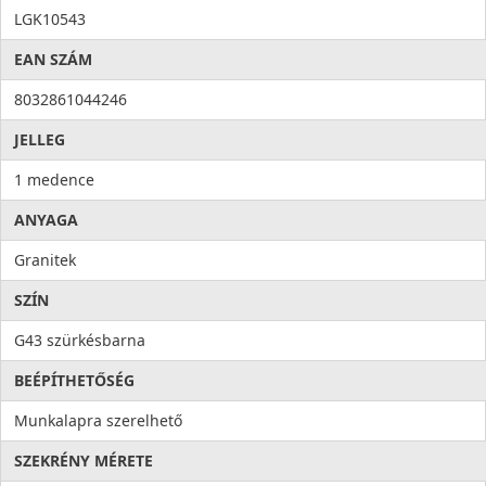
Higiénia: az anyag összetételéből adódóan meggátolja a
LGK10543
mikroorganizmusok kifejlődését, valamint elősegíti a
EAN SZÁM
baktériumok eltávolítását, ezzel higiéniát és tisztaságot hoz a
konyhába. Az antibakteriális rendszert alkotó ezüst ionok
8032861044246
100%-os antibakteriális védelmet nyújtanak.
JELLEG
1 medence
ANYAGA
Granitek
SZÍN
G43 szürkésbarna
BEÉPÍTHETŐSÉG
Munkalapra szerelhető
SZEKRÉNY MÉRETE