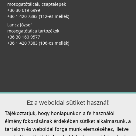
Részletek
mosogatótálcák, csaptelepek
ELLECI - Csaptelep Volta G43 - Kifutó termék!
+36 30 619 6999
MGKVTA43
+36 1 420 7383 (112-es mellék)
Lancz József
79 890 Ft
mosogatótálca tartozékok
115 990 Ft
+36 30 160 9577
+36 1 420 7383 (106-os mellék)
Részletek
Elleci ATH010QU Vágódeszka csúsztatható HPL -
Quercia tölgy
ATH010QU
32 990 Ft
Részletek
ELLECI - Csaptelep Stream Plus G43
Ez a weboldal sütiket használ!
MGKSTP43
Tájékoztatjuk, hogy honlapunkon a felhasználói
119 990 Ft
élmény fokozásának érdekében sütiket alkalmazunk, a
125 990 Ft
tartalom és weboldal forgalmunk elemzéséhez, illetve