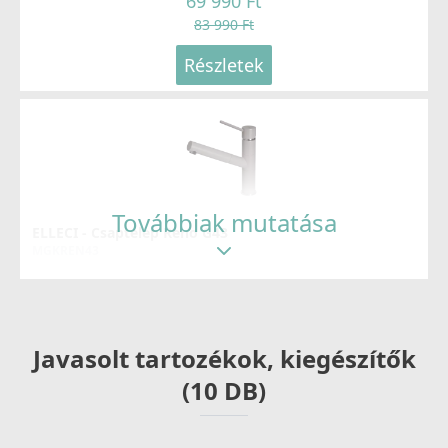
69 990 Ft
83 990 Ft
Részletek
Továbbiak mutatása
ELLECI - Csaptelep Reno G43
MGKREN43
104 990 Ft
109 990 Ft
Javasolt tartozékok, kiegészítők
Részletek
(10 DB)