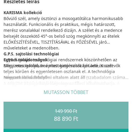
Részletes leírás
KARISMA kollekció
Bővülő szél, amely ösztönzi a mosogatótálca harmonikusabb
használatát. Funkcionális és praktikus, mégis határozott,
merész vonalakkal rendelkező dizájn. A szélet és a medence
belsejét összekötő 45°-os belső szög megkönnyíti az ételek
ELŐKÉSZÍTÉSÉVEL, TISZTÍTÁSÁVAL és FŐZÉSÉVEL járó
műveleteket a medencében.
G.P.S. sajtolási technológiai
Egyedi tulajdonságok
G.P.S. sajtolási technológiai rendszernek köszönhetôen az
Négyzetes lefolyó, beépített kiegészítők területe, K-szél
Elleci mosogatókban a mosogató masszáját adó összetevők
teljes körűen és egyenletesen oszlanak el. A technológia
Négyzet alakú lefolyó
nemzetközi szabadalmi oltalom alatt áll
(szabadalom száma:
A négyzet alakú lefolyó különleges stílust kölcsönöz a
1 415 794 B1), így
kizárólagosan az Elleci alkalmazhatja.
A
mosogatótálcának, és esztétikailag tökéletesen kiegészíti a
G.P.S. rendszer egy dinamikus prés-formát alkalmaz, amely
MUTASSON TÖBBET
Karisma szögletes, racionális vonalvezetését.
biztosítja a mosogató masszájában az összes alkotóelem
egyenletes eloszlását, miközben a mosogató látható
K-szél
előoldalán is fenntartja az optimális arányokat.
149 990 Ft
Az innovatív Karisma mosogatótálca munkalap alá szerelhető
88 890 Ft
verziójának felszerelésekor ez a szél olyan lenyűgöző esztétikai
GRANITEK
hatást nyújt, amely minden eddigi szögletes mosogatótálcától
A Granitek természetes gránit és akrilgyanta vegyítéséből jön
megkülönbözteti ezt a terméket.
létre, kiaknázva a gránit kiváló képességeit: ellenáll a magas