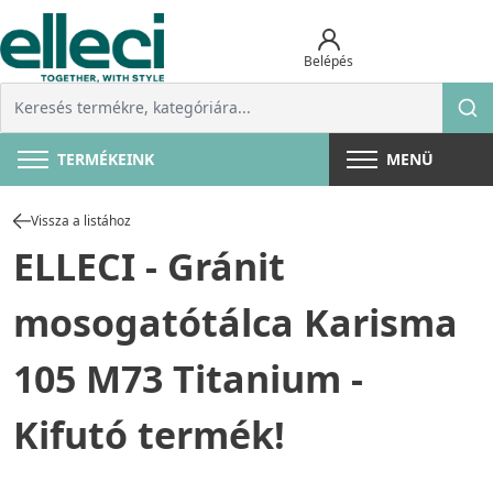
Belépés
TERMÉKEINK
MENÜ
Vissza a listához
ELLECI - Gránit
mosogatótálca Karisma
105 M73 Titanium -
Kifutó termék!