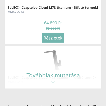
ELLECI - Csaptelep Cloud M73 titanium - Kifutó termék!
MMKCLO73
64 890 Ft
89 990 Ft
Részletek
Továbbiak mutatása
ELLECI - Csaptelep Blade M73 titanium - Kifutó termék!
MMKBLA73
109 890 Ft
159 990 Ft