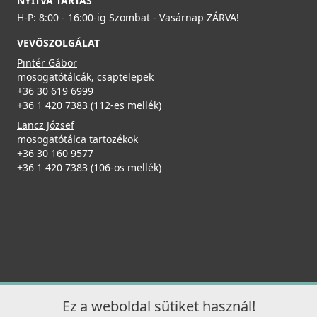
NYITVA TARTÁS
H-P: 8:00 - 16:00-ig Szombat - Vasárnap ZÁRVA!
Részletek
29 890 Ft
VEVŐSZOLGÁLAT
39 990 Ft
Pintér Gábor
Részletek
mosogatótálcák, csaptelepek
+36 30 619 6999
+36 1 420 7383 (112-es mellék)
Lancz József
mosogatótálca tartozékok
+36 30 160 9577
+36 1 420 7383 (106-os mellék)
Elleci ATH010QU Vágódeszka csúsztatható HPL -
Quercia tölgy
ATH010QU
32 990 Ft
Részletek
Ez a weboldal sütiket használ!