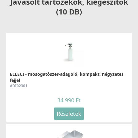
Javasolt tartozékok, kiegészítők
Részletek
(10 DB)
ELLECI - Csaptelep Reno M73 titanium - A készlet
erejéig rendelhető!
MMKREN73
ELLECI - mosogatószer-adagoló, kompakt, négyzetes
104 990 Ft
fejjel
ADI02301
109 990 Ft
Részletek
34 990 Ft
Részletek