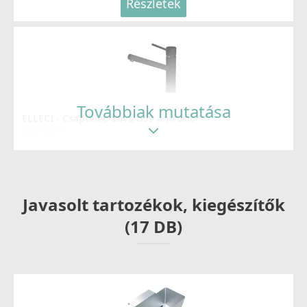
Részletek
Továbbiak mutatása
ELLECI - Csaptelep Sava G59 antracit
MGKSAV59
69 990 Ft
83 990 Ft
Javasolt tartozékok, kiegészítők
Részletek
(17 DB)