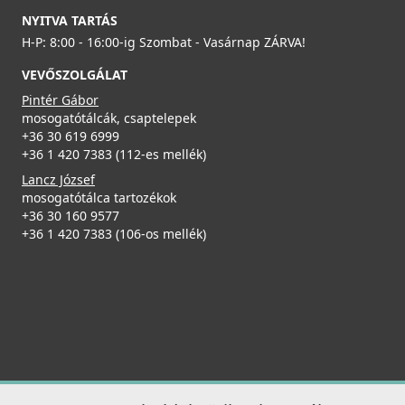
89 990 Ft
ELLECI - Gyümölcsmosó kosár műanyag 418 Fekete
NYITVA TARTÁS
AVP035BK
Részletek
H-P: 8:00 - 16:00-ig Szombat - Vasárnap ZÁRVA!
19 990 Ft
VEVŐSZOLGÁLAT
Pintér Gábor
Részletek
ELLECI - Csaptelep Neva G59 antracit
mosogatótálcák, csaptelepek
MGKNEV59
+36 30 619 6999
+36 1 420 7383 (112-es mellék)
119 990 Ft
Lancz József
ELLECI - Gránit mosogatótálca Quadra 102 G59 Antracit
mosogatótálca tartozékok
Részletek
LGQ10259
+36 30 160 9577
+36 1 420 7383 (106-os mellék)
89 990 Ft
Csaplyukfúró FF35 35 mm-es
FF35
Részletek
5 990 Ft
Részletek
ELLECI - Csaptelep Trail Plus G59 antracit
MGKTRP59