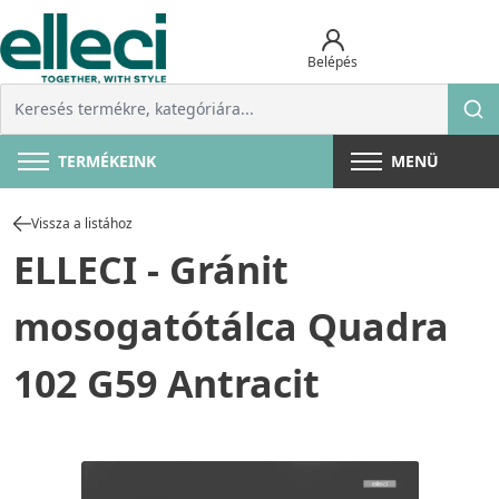
Belépés
TERMÉKEINK
MENÜ
Vissza a listához
ELLECI - Gránit
mosogatótálca Quadra
102 G59 Antracit