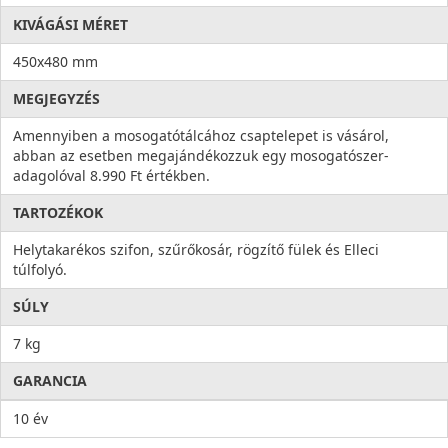
KIVÁGÁSI MÉRET
450x480 mm
MEGJEGYZÉS
Amennyiben a mosogatótálcához csaptelepet is vásárol,
abban az esetben megajándékozzuk egy mosogatószer-
adagolóval 8.990 Ft értékben.
TARTOZÉKOK
Helytakarékos szifon, szűrőkosár, rögzítő fülek és Elleci
túlfolyó.
SÚLY
7 kg
GARANCIA
10 év