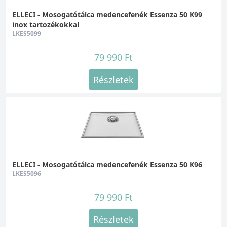
meggátolja a mikroorganizmusok
ELLECI - Mosogatótálca medencefenék Essenza 50 K99
kifejlődését, valamint elősegíti a baktériumok
inox tartozékokkal
LKES5099
eltávolítását, ezzel higiéniát és tisztaságot hoz
a konyhába. Az antibakteriális rendszert
79 990 Ft
alkotó ezüst ionok 100%-os antibakteriális
védelmet nyújtanak.
Részletek
ELLECI - Mosogatótálca medencefenék Essenza 50 K96
LKES5096
79 990 Ft
Részletek