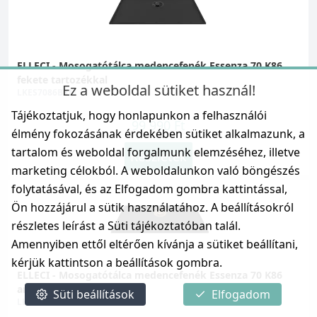
ELLECI - Mosogatótálca medencefenék Essenza 70 K86
fekete tartozékkal
Ez a weboldal sütiket használ!
LKES7086BKM
Tájékoztatjuk, hogy honlapunkon a felhasználói
99 990 Ft
élmény fokozásának érdekében sütiket alkalmazunk, a
tartalom és weboldal forgalmunk elemzéséhez, illetve
Részletek
marketing célokból. A weboldalunkon való böngészés
folytatásával, és az Elfogadom gombra kattintással,
Ön hozzájárul a sütik használatához. A beállításokról
részletes leírást a Süti tájékoztatóban talál.
Amennyiben ettől eltérően kívánja a sütiket beállítani,
kérjük kattintson a beállítások gombra.
ELLECI - Mosogatótálca medencefenék Essenza 70 K86
arany tartozékkal
Süti beállítások
Elfogadom
LKES7086GLD