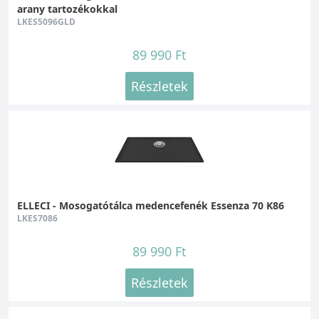
arany tartozékokkal
LKES5096GLD
89 990 Ft
Részletek
ELLECI - Mosogatótálca medencefenék Essenza 70 K86
LKES7086
89 990 Ft
Részletek