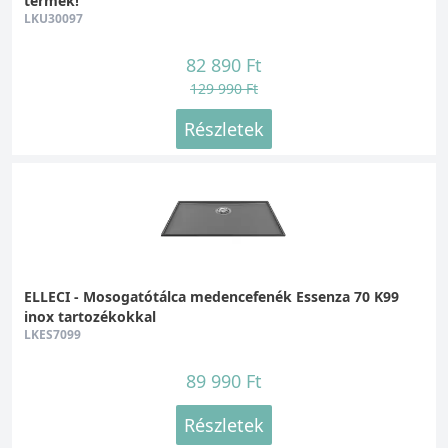
termék!
LKU30097
82 890 Ft
129 990 Ft
Részletek
ELLECI - Mosogatótálca medencefenék Essenza 70 K99
inox tartozékokkal
LKES7099
89 990 Ft
Részletek