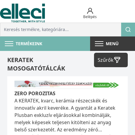
Belépés
TERMÉKEINK
MENÜ
KERATEK
Szűrők
MOSOGATÓTÁLCÁK
ZERO POROZITAS
A KERATEK, kvarc, kerámia részecskék és
innovatív akril keveréke. A gyantát a Keratek
Plusban exkluzív eljárásokkal kombinálják,
melyek képesek teljesen kitölteni az anyag
belső szerkezetét. Az eredmény zéró