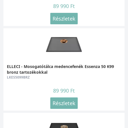
89 990 Ft
Részletek
ELLECI - Mosogatótálca medencefenék Essenza 50 K99
bronz tartozékokkal
LKES5099BRZ
89 990 Ft
Részletek