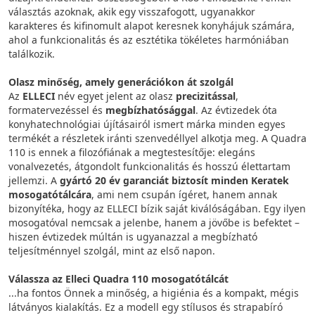
választás azoknak, akik egy visszafogott, ugyanakkor
karakteres és kifinomult alapot keresnek konyhájuk számára,
ahol a funkcionalitás és az esztétika tökéletes harmóniában
találkozik.
Olasz minőség, amely generációkon át szolgál
Az
ELLECI
név egyet jelent az olasz
precizitással
,
formatervezéssel és
megbízhatósággal
. Az évtizedek óta
konyhatechnológiai újításairól ismert márka minden egyes
termékét a részletek iránti szenvedéllyel alkotja meg. A Quadra
110 is ennek a filozófiának a megtestesítője: elegáns
vonalvezetés, átgondolt funkcionalitás és hosszú élettartam
jellemzi. A
gyártó 20 év garanciát biztosít minden Keratek
mosogatótálcára
, ami nem csupán ígéret, hanem annak
bizonyítéka, hogy az ELLECI bízik saját kiválóságában. Egy ilyen
mosogatóval nemcsak a jelenbe, hanem a jövőbe is befektet –
hiszen évtizedek múltán is ugyanazzal a megbízható
teljesítménnyel szolgál, mint az első napon.
Válassza az Elleci Quadra 110 mosogatótálcát
...ha fontos Önnek a minőség, a higiénia és a kompakt, mégis
látványos kialakítás. Ez a modell egy stílusos és strapabíró