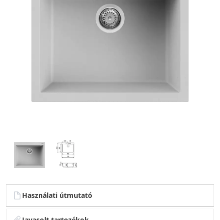
Használati útmutató
Javasolt tartozékok