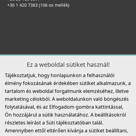
Elleci ATH040OL Vágódeszka HPL - Olmo szilfa - Kifutó
+36 1 420 7383 (106-os mellék)
termék!
ATH040OL
22 890 Ft
39 990 Ft
ELLECI - Csaptelep Cross Pure - Matt fekete
Részletek
MOKCROBK
126 990 Ft
Ez a weboldal sütiket használ!
Tájékoztatjuk, hogy honlapunkon a felhasználói
Részletek
élmény fokozásának érdekében sütiket alkalmazunk, a
tartalom és weboldal forgalmunk elemzéséhez, illetve
marketing célokból. A weboldalunkon való böngészés
Csaplyukfúró FF35 35 mm-es
FF35
folytatásával, és az Elfogadom gombra kattintással,
Ön hozzájárul a sütik használatához. A beállításokról
5 990 Ft
részletes leírást a Süti tájékoztatóban talál.
ELLECI - Csaptelep Flamingo Pure - Matt fekete
Amennyiben ettől eltérően kívánja a sütiket beállítani,
Részletek
MOKFLMBK