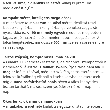
a felület sima,
higiénikus
és esztétikailag is prémium
megjelenést nyújt.
Kompakt méret, intelligens megoldások
A mindössze
610×500 mm
-es külső méret ideálissá teszi
kisebb konyhákba, minikonyhákba, garzonokba vagy akár
nyaralókba is. A
190 mm mély
egyedi medence meglepően
tágas, és jól használható a mindennapos mosogatáshoz. A
tálca beépítéséhez mindössze
600 mm
széles alsószekrényre
van szükség.
Tartós szépség, kompromisszumok nélkül
A Quadra 110 nemcsak esztétikus, de technikai szempontból is
kiemelkedő választás. A
felület UV-álló
, így a tálca
nem fakul
meg
az idő múlásával, még intenzív fényhatás esetén sem. A
fokozott ütésállóság ellenáll a kisebb konyhai baleseteknek,
míg a
100%-os folttisztító hatás
révén a tálca könnyedén
tisztán tartható, makacs szennyeződések nélkül – nap mint
nap.
Okos funkciók a mindennapokban
A
munkalapra építhető
kialakítás egyszerű, stabil telepítést