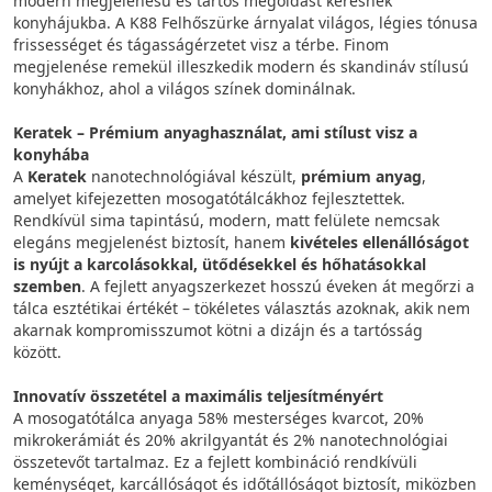
modern megjelenésű és tartós megoldást keresnek
konyhájukba. A K88 Felhőszürke árnyalat világos, légies tónusa
frissességet és tágasságérzetet visz a térbe. Finom
megjelenése remekül illeszkedik modern és skandináv stílusú
konyhákhoz, ahol a világos színek dominálnak.
Keratek – Prémium anyaghasználat, ami stílust visz a
konyhába
A
Keratek
nanotechnológiával készült,
prémium anyag
,
amelyet kifejezetten mosogatótálcákhoz fejlesztettek.
Rendkívül sima tapintású, modern, matt felülete nemcsak
elegáns megjelenést biztosít, hanem
kivételes ellenállóságot
is nyújt a karcolásokkal, ütődésekkel és hőhatásokkal
szemben
. A fejlett anyagszerkezet hosszú éveken át megőrzi a
tálca esztétikai értékét – tökéletes választás azoknak, akik nem
akarnak kompromisszumot kötni a dizájn és a tartósság
között.
Innovatív összetétel a maximális teljesítményért
A mosogatótálca anyaga 58% mesterséges kvarcot, 20%
mikrokerámiát és 20% akrilgyantát és 2% nanotechnológiai
összetevőt tartalmaz. Ez a fejlett kombináció rendkívüli
keménységet, karcállóságot és időtállóságot biztosít, miközben