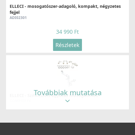
ELLECI - mosogatószer-adagoló, kompakt, négyzetes
Részletek
fejjel
ADI02301
34 990 Ft
Részletek
ELLECI - Csaptelep Club matt fekete - Kifutó termék!
MOKCLUBK
99 890 Ft
139 990 Ft
Továbbiak mutatása
ELLECI - Szifonszett egyutas mosogatóhoz
Részletek
COMPSIF1V
3 990 Ft
Részletek