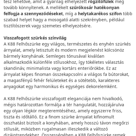
tesz lehetővé, amit a gyárilag elhelyezett
rögzítőfülek
még
tovább könnyítenek. A mellékelt
szűrőkosár hatékonyan
felfogja a szennyeződéseket
, míg a
helytakarékos szifon
több
szabad helyet hagy a mosogató alatti szekrényben, például
tisztítószerek vagy szemetes elhelyezésére.
Visszafogott szürkés színvilág
A K88 Felhőszürke egy világos, természetes és enyhén szürkés
árnyalat, amely letisztult és modern megjelenést kölcsönöz
bármely konyhának. Semleges tónusával kiválóan
alkalmazkodik különféle stílusokhoz, így tökéletes választás
skandináv, minimalista vagy kortárs enteriőrökbe. Ez az
árnyalat képes finoman összekapcsolni a világos fa bútorokat,
a magasfényű fehér felületeket és a sötétebb, karakteres
anyagokat egy harmonikus és egységes dekorelemként.
A K88 Felhőszürke visszafogott eleganciája nem hivalkodó,
mégis határozottan formálja a tér hangulatát, hozzájárulva
egy olyan légkör megteremtéséhez, amely egyszerre friss,
tiszta és időtálló. Ez a finom szürke árnyalat kifinomult
összhatást biztosít a konyhában, amely hosszú távon megőrzi
stílusát, miközben rugalmasan illeszkedik a változó
dizájntrendekhez. Összességében a K88 Felhőszürke remek