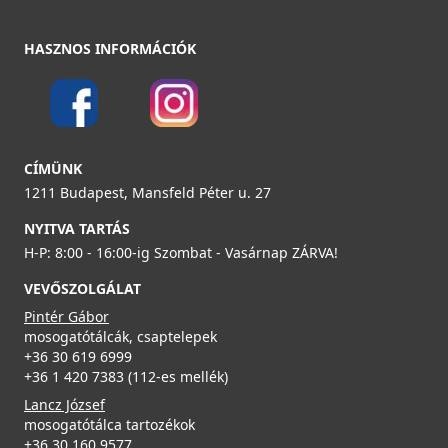
ELLECI - Csaptelep Eclipse - Fekete
HASZNOS INFORMÁCIÓK
MOKECLBK
219 990 Ft
ELLECI - ACI01307 Edényszárító kosár fém univerzális -
Részletek
Kifutó termék!
CÍMÜNK
ACI01307
1211 Budapest, Mansfeld Péter u. 27
29 890 Ft
NYITVA TARTÁS
H-P: 8:00 - 16:00-ig Szombat - Vasárnap ZÁRVA!
39 990 Ft
VEVŐSZOLGÁLAT
Részletek
ELLECI - Csaptelep Bahia - Fekete
Pintér Gábor
MOKBAHBK
mosogatótálcák, csaptelepek
+36 30 619 6999
+36 1 420 7383 (112-es mellék)
219 990 Ft
Lancz József
Részletek
mosogatótálca tartozékok
+36 30 160 9577