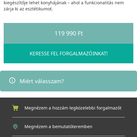
kiegészítője lehet konyhájának – ahol a funkcionalitás nem
zárja ki az esztétikumot.
119 990 Ft
KERESSE FEL FORGALMAZÓINKAT!
Miért válasszam?
Megnézem a hozzám legközelebbi forgalmazót
Megnézem a bemutatóteremben