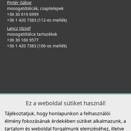
Pintér Gábor
ELLECI - Csaptelep Fold arany
mosogatótálcák, csaptelepek
MOKFOLGD
+36 30 619 6999
+36 1 420 7383 (112-es mellék)
289 990 Ft
Lancz József
mosogatótálca tartozékok
ELLECI - Tárolóedény Mixology mosogatókhoz K83 Clay
Részletek
+36 30 160 9577
APS250CL
+36 1 420 7383 (106-os mellék)
23 990 Ft
Részletek
ELLECI - Csaptelep Fold Matt fekete
MOKFOLBK
Ez a weboldal sütiket használ!
279 990 Ft
Tájékoztatjuk, hogy honlapunkon a felhasználói
ELLECI - Tárolóedény tetővel Mixology mosogatókhoz -
Részletek
élmény fokozásának érdekében sütiket alkalmazunk, a
Fekete
tartalom és weboldal forgalmunk elemzéséhez, illetve
APS162BK