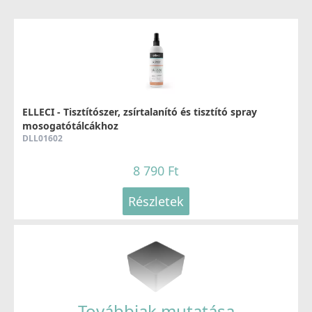
Elleci OUTLET - Csaptelep Loop arany - Kifutó termék!
MOKLOPGD
99 890 Ft
159 990 Ft
ELLECI - Tisztítószer, zsírtalanító és tisztító spray
mosogatótálcákhoz
Részletek
DLL01602
8 790 Ft
Részletek
ELLECI - Csaptelep Trail arany
MOKTRAGD
126 990 Ft
Továbbiak mutatása