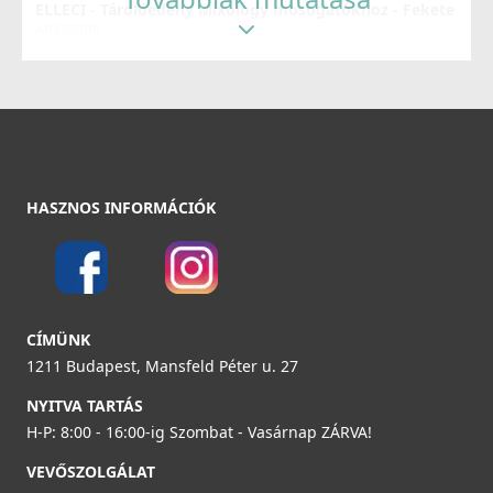
ELLECI - Tárolóedény Mixology mosogatókhoz - Fekete
Részletek
APS250BK
23 990 Ft
Részletek
ELLECI - Csaptelep Kent matt fekete - Kifutó termék!
HASZNOS INFORMÁCIÓK
MOKKENBK
104 890 Ft
159 990 Ft
ELLECI - Tárolóedény Mixology mosogatókhoz K82
Sage
Részletek
CÍMÜNK
APS250SG
1211 Budapest, Mansfeld Péter u. 27
23 990 Ft
NYITVA TARTÁS
H-P: 8:00 - 16:00-ig Szombat - Vasárnap ZÁRVA!
Részletek
VEVŐSZOLGÁLAT