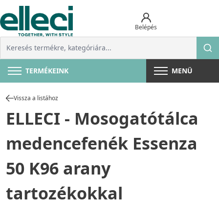
Belépés
TERMÉKEINK
MENÜ
Vissza a listához
ELLECI - Mosogatótálca
medencefenék Essenza
50 K96 arany
tartozékokkal