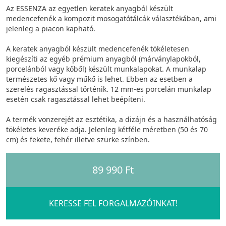
Az ESSENZA az egyetlen keratek anyagból készült
medencefenék a kompozit mosogatótálcák választékában, ami
jelenleg a piacon kapható.
A keratek anyagból készült medencefenék tökéletesen
kiegészíti az egyéb prémium anyagból (márványlapokból,
porcelánból vagy kőből) készült munkalapokat. A munkalap
természetes kő vagy műkő is lehet. Ebben az esetben a
szerelés ragasztással történik. 12 mm-es porcelán munkalap
esetén csak ragasztással lehet beépíteni.
A termék vonzerejét az esztétika, a dizájn és a használhatóság
tökéletes keveréke adja. Jelenleg kétféle méretben (50 és 70
cm) és fekete, fehér illetve szürke színben.
89 990 Ft
KERESSE FEL FORGALMAZÓINKAT!