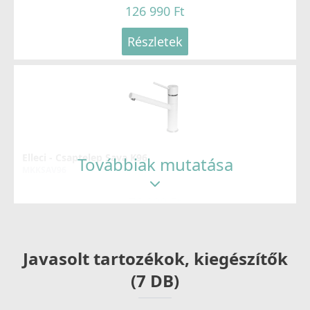
126 990 Ft
Részletek
Elleci - Csaptelep Sava K96
Továbbiak mutatása
MKKSAV96
76 990 Ft
Részletek
Javasolt tartozékok, kiegészítők
(7 DB)