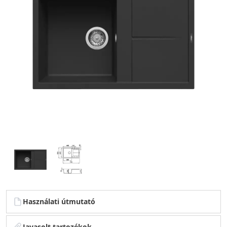
Használati útmutató
Javasolt tartozékok