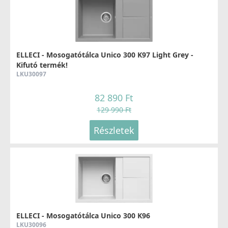
119 990 Ft
Részletek
ELLECI - ARI01300 Edényszárító Rollmat inox -
ELLECI - Mosogatótálca Unico 300 K97 Light Grey -
Mintatermi kifutó termék!
Kifutó termék!
ARI01300
LKU30097
19 990 Ft
82 890 Ft
41 990 Ft
129 990 Ft
ELLECI - Csaptelep Adige K86
Részletek
MKKADI86
Részletek
99 990 Ft
Részletek
ELLECI - Szifonszett egyutas mosogatóhoz
ELLECI - Mosogatótálca Unico 300 K96
COMPSIF1V
LKU30096