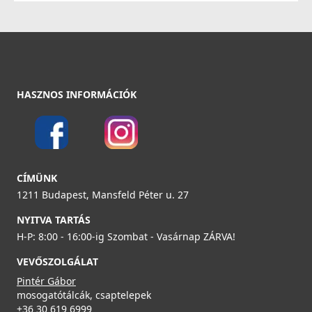
3 990 Ft
129 990 Ft
ELLECI - Csaptelep Cloud K86
Részletek
MKKCLO86
Részletek
99 990 Ft
HASZNOS INFORMÁCIÓK
Részletek
ELLECI - ACI01307 Edényszárító kosár fém univerzális -
CÍMÜNK
Kifutó termék!
ACI01307
1211 Budapest, Mansfeld Péter u. 27
NYITVA TARTÁS
29 890 Ft
ELLECI - Csaptelep Trail K86
H-P: 8:00 - 16:00-ig Szombat - Vasárnap ZÁRVA!
39 990 Ft
MKKTRA86
VEVŐSZOLGÁLAT
Részletek
89 990 Ft
Pintér Gábor
mosogatótálcák, csaptelepek
Részletek
+36 30 619 6999