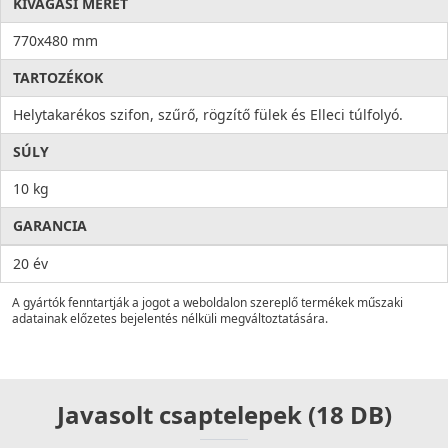
KIVÁGÁSI MÉRET
770x480 mm
TARTOZÉKOK
Helytakarékos szifon, szűrő, rögzítő fülek és Elleci túlfolyó.
SÚLY
10 kg
GARANCIA
20 év
A gyártók fenntartják a jogot a weboldalon szereplő termékek műszaki
adatainak előzetes bejelentés nélküli megváltoztatására.
Javasolt csaptelepek (18 DB)