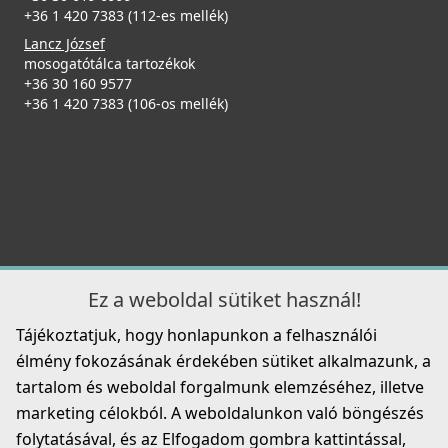
+36 1 420 7383 (112-es mellék)
Lancz József
mosogatótálca tartozékok
+36 30 160 9577
+36 1 420 7383 (106-os mellék)
Mosogatószer-adagoló Ø35 Inox
2A55-3-34
ELLECI - Csaptelep Bridge K86
8 990 Ft
MKKBRI86
Részletek
109 990 Ft
Részletek
Ez a weboldal sütiket használ!
Tájékoztatjuk, hogy honlapunkon a felhasználói
élmény fokozásának érdekében sütiket alkalmazunk, a
Elleci ATH010QU Vágódeszka csúsztatható HPL -
tartalom és weboldal forgalmunk elemzéséhez, illetve
Quercia tölgy
marketing célokból. A weboldalunkon való böngészés
ATH010QU
ELLECI - Csaptelep Tourmaline pure K86
folytatásával, és az Elfogadom gombra kattintással,