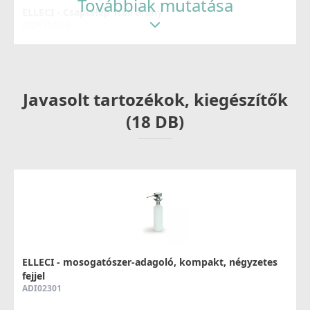
Továbbiak mutatása
ELLECI - Csaptelep Trail arany
MOKTRAGD
126 990 Ft
Részletek
Javasolt tartozékok, kiegészítők
(18 DB)
ELLECI - Csaptelep Fold arany
MOKFOLGD
289 990 Ft
ELLECI - mosogatószer-adagoló, kompakt, négyzetes
fejjel
Részletek
ADI02301