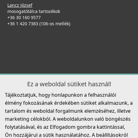
126 990 Ft
Lancz József
mosogatótálca tartozékok
Részletek
+36 30 160 9577
+36 1 420 7383 (106-os mellék)
Elleci ATH010QU Vágódeszka csúsztatható HPL -
Quercia tölgy
ATH010QU
32 990 Ft
ELLECI - Csaptelep Drive inox
Részletek
MIKD01IN
Ez a weboldal sütiket használ!
49 990 Ft
Tájékoztatjuk, hogy honlapunkon a felhasználói
Részletek
élmény fokozásának érdekében sütiket alkalmazunk, a
tartalom és weboldal forgalmunk elemzéséhez, illetve
marketing célokból. A weboldalunkon való böngészés
Elleci ATH010BK Vágódeszka csúsztatható HPL- Fekete
folytatásával, és az Elfogadom gombra kattintással,
ATH010BK
Ön hozzájárul a sütik használatához. A beállításokról