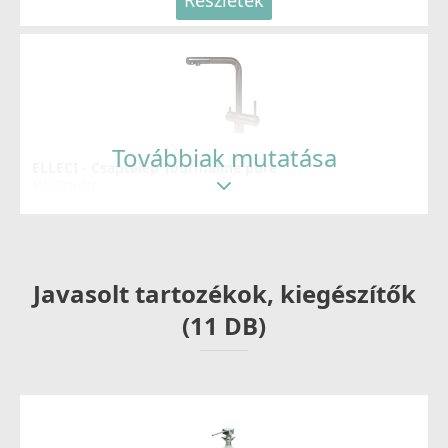
Részletek
Továbbiak mutatása
ELLECI - Csaptelep Tourmaline pure
MIKTOUIN
99 990 Ft
Részletek
Javasolt tartozékok, kiegészítők
(11 DB)
ELLECI - Csaptelep Adige