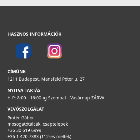
34 890 Ft
51 990 Ft
Részletek
ELLECI - Csaptelep Indo Cromato inox - Kifutó termék!
HASZNOS INFORMÁCIÓK
MIKINDCR
59 890 Ft
119 990 Ft
Részletek
CÍMÜNK
ELLECI - ACI01307 Edényszárító kosár fém univerzális -
1211 Budapest, Mansfeld Péter u. 27
Kifutó termék!
ACI01307
NYITVA TARTÁS
H-P: 8:00 - 16:00-ig Szombat - Vasárnap ZÁRVA!
29 890 Ft
VEVŐSZOLGÁLAT
39 990 Ft
Pintér Gábor
Részletek
ELLECI - Csaptelep Trail arany
mosogatótálcák, csaptelepek
MOKTRAGD
+36 30 619 6999
+36 1 420 7383 (112-es mellék)