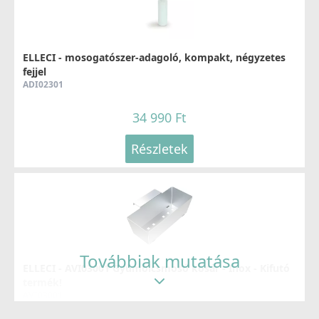
MIKADIIN
79 990 Ft
ELLECI - mosogatószer-adagoló, kompakt, négyzetes
fejjel
Részletek
ADI02301
34 990 Ft
Részletek
ELLECI - Csaptelep Neva Inox
MIKNEVIN
99 990 Ft
Továbbiak mutatása
ELLECI - AVI03001 Gyümölcsmosó kosár - Inox - Kifutó
Részletek
termék!
AVI03001