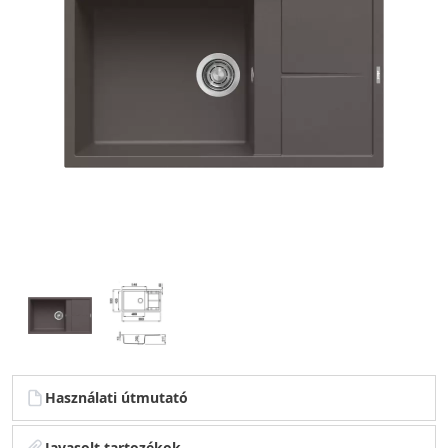
Használati útmutató
Javasolt tartozékok