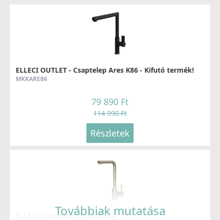
ELLECI OUTLET - Csaptelep Ares K86 - Kifutó termék!
MKKARE86
79 890 Ft
114 990 Ft
Részletek
Továbbiak mutatása
ELLECI - Csaptelep Trail arany