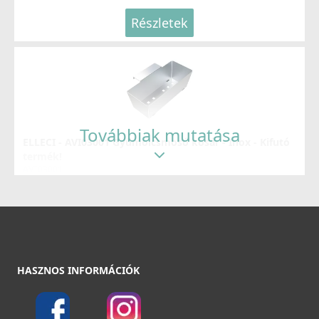
Részletek
ELLECI - Csaptelep Stream Plus - Arany
MOKSTPGD
176 990 Ft
Továbbiak mutatása
ELLECI - AVI03001 Gyümölcsmosó kosár - Inox - Kifutó
Részletek
termék!
AVI03001
34 890 Ft
51 990 Ft
Részletek
ELLECI - Csaptelep Trail Plus K86
HASZNOS INFORMÁCIÓK
MKKTRP86
119 990 Ft