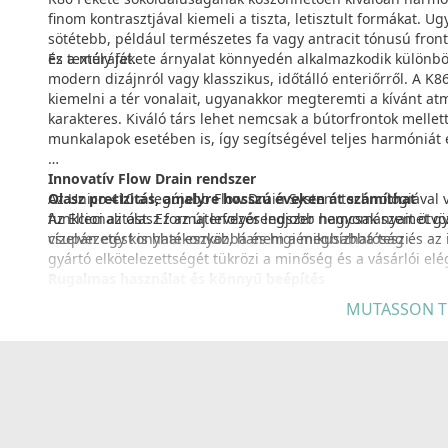
finom kontrasztjával kiemeli a tiszta, letisztult formákat. U
sötétebb, például természetes fa vagy antracit tónusú fron
és textúráját.
Ez a mély fekete árnyalat könnyedén alkalmazkodik különbö
modern dizájnról vagy klasszikus, időtálló enteriőrről. A K
kiemelni a tér vonalait, ugyanakkor megteremti a kívánt atm
karakteres. Kiváló társ lehet nemcsak a bútorfrontok mellet
munkalapok esetében is, így segítségével teljes harmóniát 
Innovatív Flow Drain rendszer
Az Unico 410 a legújabb Flow Drain System technológiával v
Olasz precizitás, amelyre hosszú éveken át számíthat
funkcionalitást. Ez az új lefolyórendszer nemcsak szemet g
Az Elleci az olasz formatervezés legjobb hagyományait ötv
vízelvezetést is hatékonyabbá és higiénikusabbá teszi.
csupán egy konyhai eszköz, hanem a megbízhatóság és az 
gyártó elkötelezettségét tükrözi a minőség és a vásárlói elé
Rugalmas használat és könnyű beépítés
A munkalapra szerelhető kivitel, valamint az oldalra helyeze
MUTASSON T
konyhai konfigurációkhoz való egyszerű illesztést. A rögzítő
teljes hosszban mozgatható kiegészítők révén a mosogatótá
válik.