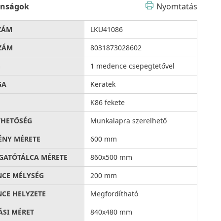
onságok
Nyomtatás
ZÁM
LKU41086
ZÁM
8031873028602
G
1 medence csepegtetővel
GA
Keratek
K86 fekete
THETŐSÉG
Munkalapra szerelhető
ÉNY MÉRETE
600 mm
ATÓTÁLCA MÉRETE
860x500 mm
CE MÉLYSÉG
200 mm
CE HELYZETE
Megfordítható
ÁSI MÉRET
840x480 mm