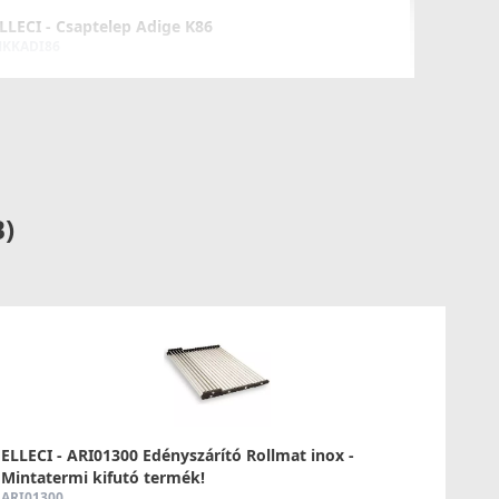
LLECI - Csaptelep Adige K86
KKADI86
99 990 Ft
Részletek
B)
LLECI - Csaptelep Bridge K86
KKBRI86
109 990 Ft
Részletek
ELLECI - ARI01300 Edényszárító Rollmat inox -
Mintatermi kifutó termék!
ARI01300