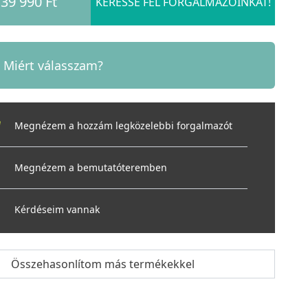
39 990 Ft
KERESSE FEL FORGALMAZÓINKAT!
Miért válasszam?
Megnézem a hozzám legközelebbi forgalmazót
Megnézem a bemutatóteremben
Kérdéseim vannak
Összehasonlítom más termékekkel