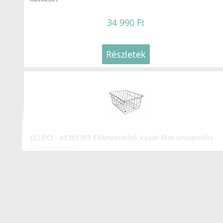
34 990 Ft
Részletek
ELLECI - Csaptelep Tourmaline pure K86
MKKTOU86
109 990 Ft
Részletek
ELLECI - ACI01307 Edényszárító kosár fém univerzális -
Kifutó termék!
ACI01307
29 890 Ft
39 990 Ft
ELLECI - Csaptelep Arch - Arany
MOKARHGD
Részletek