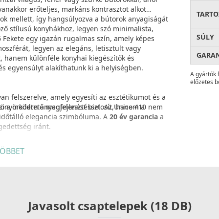
gyanakkor erőteljes, markáns kontrasztot alkot
TARTO
tok mellett, így hangsúlyozva a bútorok anyagiságát
ző stílusú konyhákhoz, legyen szó minimalista,
SÚLY
86 Fekete egy igazán rugalmas szín, amely képes
oszférát, legyen az elegáns, letisztult vagy
GARA
t, hanem különféle konyhai kiegészítők és
és egyensúlyt alakíthatunk ki a helyiségben.
A gyártók 
előzetes b
an felszerelve, amely egyesíti az esztétikumot és a
yönyörködtető megjelenést biztosít, hanem a
özi a modern anyagfejlesztéssel. Az Unico 410 nem
időtálló elegancia szimbóluma. A
20 év garancia
a
gedettség iránt.
tt csaptelep-felület lehetővé teszi a különféle
ÖBBET
fülek segítségével a beépítés gyors és stabil, míg a
lca egy jól szervezett, hatékony munkaterületté
Javasolt csaptelepek (18 DB)