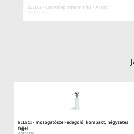
ELLECI - Csaptelep Stream Plus - Arany
MOKSTPGD
176 990 Ft
Részletek
J
ELLECI - Csaptelep Cloud K86
MKKCLO86
99 990 Ft
Részletek
ELLECI - mosogatószer-adagoló, kompakt, négyzetes
fejjel
ADI02301