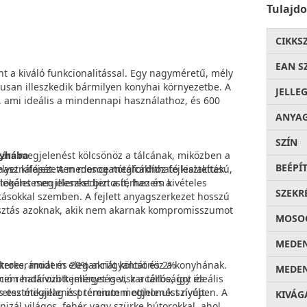
Tulajd
CIKKS
EAN S
t a kiváló funkcionalitással. Egy nagyméretű, mély
san illeszkedik bármilyen konyhai környezetbe. A
JELLE
ami ideális a mindennapi használathoz, és 600
ANYA
SZÍN
kortárs megjelenést kölcsönöz a tálcának, miközben a
nyhába
BEÉPÍ
ihasználását. A medence megfordítható kialakítású,
et kifejezetten mosogatótálcákhoz fejlesztettek.
ökéletesen illeszkedjen a térhez és a
legáns megjelenést biztosít, hanem kivételes
SZEKR
atásokkal szemben. A fejlett anyagszerkezet hosszú
álasztás azoknak, akik nem akarnak kompromisszumot
MOSOG
MEDEN
rokerámiát és 20% akrilgyantát és 2%
akteres, modern eleganciát kölcsönöz a konyhának.
MEDEN
ció rendkívüli keménységet, karcállóságot és
em határozott jelleget is visz a térbe, így ideális
és esztétikailag is prémium megjelenést nyújt.
zetes megjelenést teremteni otthonuk szívében. A
KIVÁG
zál világos, fehér vagy szürke bútorokkal, ahol