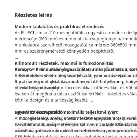
Részletes leírás
Modern kialakítás és praktikus elrendezés
Az ELLECI Unico 410 mosogatótálca egyesíti a modern dizájn
medencéje (200 mm) és minimalista csepegtetője harmoniku
munkalapra szerelhető mosogatótálca mérete 860x500 mm, 
mm-es szekrénymérettől könnyedén beépíthető.
Kifinomult részletek, maximális funkcionalitás
A négyzet alakú lefolyó és a szögletes túlfolyó letisztult, 
Keratek – Prémium anyaghasználat, ami stílust visz a ko
helytakarékos szifon megkönnyíti a konyhai alsószekrény k
A Keratek nanotechnológiával készült, prémium anyag, amely
így a csepegtető oldalát szabadon választhatjuk meg, hogy t
Rendkívül sima tapintású, modern, matt felülete nemcsak e
munkafolyamatainkhoz.
ellenállóságot is nyújt a karcolásokkal, ütődésekkel és hőh
éveken át megőrzi a tálca esztétikai értékét – tökéletes v
kötni a design és a tartósság között.
Innovatív összetétel a maximális teljesítményért
Egyedi színkompozíció
A mosogatótálca any aga 58% mesterséges kvarcot, 20% mik
A K86 Fekete egy mély, intenzív fekete árnyalat, amely kar
nanotechnológiai összetevőt tartalmaz. Ez a fejlett kombiná
Ez a kifinomult, mégis erőteljes szín nem csupán stílust, han
időtállóságot biztosít, miközben a felület sima, higiénikus 
választás azok számára, akik szeretnének egyedi és emléke
K86 Fekete sokoldalúságának köszönhetően kiválóan harmoni