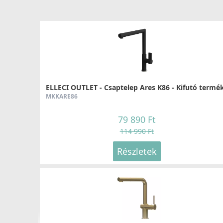
ELLECI OUTLET - Csaptelep Ares K86 - Kifutó termék
MKKARE86
79 890 Ft
114 990 Ft
Részletek