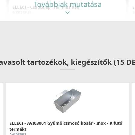
Továbbiak mutatása
ELLECI - Csaptelep Trail Plus K86
E
MKKTRP86
M
119 990 Ft
Részletek
avasolt tartozékok, kiegészítők (15 D
ELLECI - Csaptelep Trail K86
E
MKKTRA86
M
89 990 Ft
Részletek
ELLECI - AVI03001 Gyümölcsmosó kosár - Inox - Kifutó
termék!
AVI03001