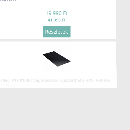
19 990 Ft
41 990 Ft
Részletek
LLECI - Csaptelep Stream Plus K86
KKSTP86
119 990 Ft
Részletek
Elleci ATH010BK Vágódeszka csúsztatható HPL- Fekete
ATH010BK
32 990 Ft
LLECI - Csaptelep Aluna Plus K86
KKA0286
Részletek