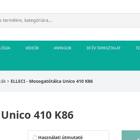
LÓGIA
VIDEÓK
ANYAGOK
30 ÉV TAPASZTALAT
T
cák
ELLECI - Mosogatótálca Unico 410 K86
 Unico 410 K86
Használati útmutató