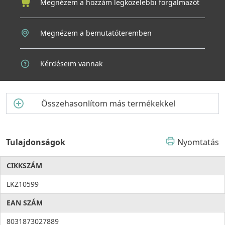
Okos részletek, amelyek megkönnyítik a mindennapokat
Megnézem a hozzám legközelebbi forgalmazót
A Zen 105 nem csupán szép, hanem okos is. A helytakarékos
szifon több hasznos helyet hagy meg a szekrény belső
részében, míg a diszkrét beépített szűrőtakaró gondoskodik
Megnézem a bemutatóteremben
arról, hogy a lefolyó mindig esztétikus maradjon, anélkül hogy
csökkenne a funkcionalitás.
Kérdéseim vannak
Összehasonlítom más termékekkel
Tulajdonságok
Nyomtatás
CIKKSZÁM
LKZ10599
EAN SZÁM
8031873027889