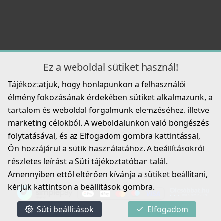
ELLECI - Csaptelep Stream Plus K99 Betonszürke
Részletek
MKKSTP99
119 990 Ft
Részletek
Ez a weboldal sütiket használ!
Tájékoztatjuk, hogy honlapunkon a felhasználói
élmény fokozásának érdekében sütiket alkalmazunk, a
ELLECI - Tisztítószer, zsírtalanító és tisztító spray
mosogatótálcákhoz
tartalom és weboldal forgalmunk elemzéséhez, illetve
DLL01602
marketing célokból. A weboldalunkon való böngészés
folytatásával, és az Elfogadom gombra kattintással,
8 790 Ft
Ön hozzájárul a sütik használatához. A beállításokról
Részletek
részletes leírást a Süti tájékoztatóban talál.
Amennyiben ettől eltérően kívánja a sütiket beállítani,
kérjük kattintson a beállítások gombra.
Süti beállítások
Elfogadom