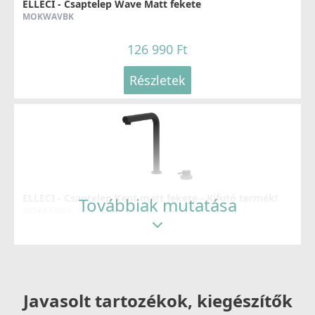
ELLECI - Csaptelep Wave Matt fekete
MOKWAVBK
126 990 Ft
Részletek
ELLECI - Csaptelep Kent matt fekete - Kifutó termék!
Továbbiak mutatása
MOKKENBK
104 890 Ft
159 990 Ft
Részletek
Javasolt tartozékok, kiegészítők