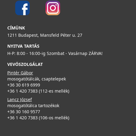
Részletek
ELLECI - FLOW-PRO szűrő és túlfolyó egymedencés
ELLECI - Mosogatótálca Zen 105 K95
mosogatókhoz - fekete
LKZ10595
KITWPT-F-1VSELL-BK
CÍMÜNK
124 990 Ft
1211 Budapest, Mansfeld Péter u. 27
35 990 Ft
NYITVA TARTÁS
Részletek
Részletek
H-P: 8:00 - 16:00-ig Szombat - Vasárnap ZÁRVA!
ELLECI - Csaptelep Cloud K99 Betonszürke
MKKCLO99
VEVŐSZOLGÁLAT
Pintér Gábor
99 990 Ft
mosogatótálcák, csaptelepek
+36 30 619 6999
Részletek
+36 1 420 7383 (112-es mellék)
Lancz József
ELLECI - KF042100BK Gourmet szett 1/6 ZEN fekete -
mosogatótálca tartozékok
Kifutó termék!
+36 30 160 9577
KF042100BK
+36 1 420 7383 (106-os mellék)
49 890 Ft
69 990 Ft