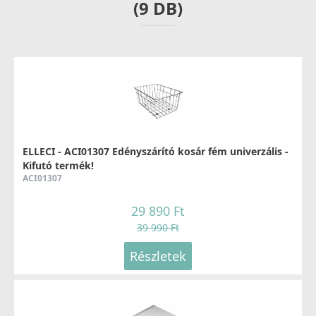
(9 DB)
ELLECI - Csaptelep Fold Matt fekete
MOKFOLBK
279 990 Ft
ELLECI - ACI01307 Edényszárító kosár fém univerzális -
Kifutó termék!
Részletek
ACI01307
29 890 Ft
39 990 Ft
Részletek
ELLECI - Csaptelep Stream Plus - matt fekete
MOKSTPBK