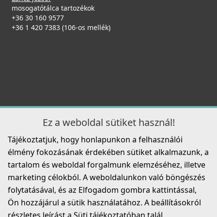
Részletek
mosogatótálca tartozékok
+36 30 160 9577
Csaplyukfúró FF35 35 mm-es
+36 1 420 7383 (106-os mellék)
FF35
5 990 Ft
Részletek
ELLECI - Csaptelep Cross pure matt fekete
MOKCROBK
126 990 Ft
Ez a weboldal sütiket használ!
Tájékoztatjuk, hogy honlapunkon a felhasználói
Részletek
élmény fokozásának érdekében sütiket alkalmazunk, a
ELLECI - FLOW-PRO szűrő és túlfolyó egymedencés
tartalom és weboldal forgalmunk elemzéséhez, illetve
mosogatókhoz - fekete
marketing célokból. A weboldalunkon való böngészés
KITWPT-F-1VSELL-BK
folytatásával, és az Elfogadom gombra kattintással,
35 990 Ft
Ön hozzájárul a sütik használatához. A beállításokról
részletes leírást a Süti tájékoztatóban talál.