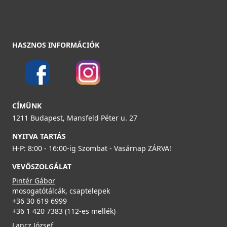
19 990 Ft
Részletek
ELLECI - Csaptelep Eclipse - Fekete
HASZNOS INFORMÁCIÓK
MOKECLBK
219 990 Ft
Részletek
CÍMÜNK
ELLECI - Gyümölcsmosó kosár műanyag 418 Fekete
1211 Budapest, Mansfeld Péter u. 27
AVP035BK
NYITVA TARTÁS
19 990 Ft
H-P: 8:00 - 16:00-ig Szombat - Vasárnap ZÁRVA!
VEVŐSZOLGÁLAT
Részletek
ELLECI - Csaptelep Bahia - Fekete
Pintér Gábor
MOKBAHBK
mosogatótálcák, csaptelepek
+36 30 619 6999
+36 1 420 7383 (112-es mellék)
219 990 Ft
Lancz József