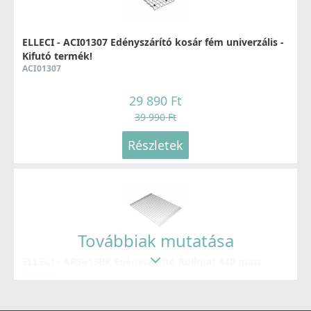
89 990 Ft
ELLECI - ACI01307 Edényszárító kosár fém univerzális -
Részletek
Kifutó termék!
ACI01307
29 890 Ft
39 990 Ft
Részletek
ELLECI - Csaptelep Club matt fekete - Kifutó termék!
MOKCLUBK
99 890 Ft
139 990 Ft
Továbbiak mutatása
Részletek
ELLECI - ARS013BK Edényszárító Rollmat 440 matt
fekete
ARS013BK