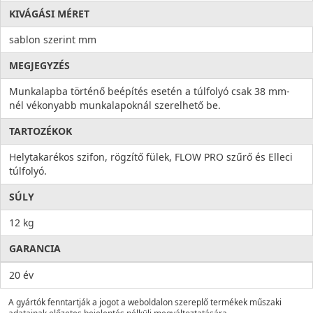
KIVÁGÁSI MÉRET
sablon szerint mm
MEGJEGYZÉS
Munkalapba történő beépítés esetén a túlfolyó csak 38 mm-
nél vékonyabb munkalapoknál szerelhető be.
TARTOZÉKOK
Helytakarékos szifon, rögzítő fülek, FLOW PRO szűrő és Elleci
túlfolyó.
SÚLY
12 kg
GARANCIA
20 év
A gyártók fenntartják a jogot a weboldalon szereplő termékek műszaki