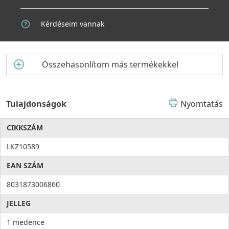
csökkenne a funkcionalitás.
Kérdéseim vannak
Összehasonlítom más termékekkel
Tulajdonságok
Nyomtatás
CIKKSZÁM
LKZ10589
EAN SZÁM
8031873006860
JELLEG
1 medence