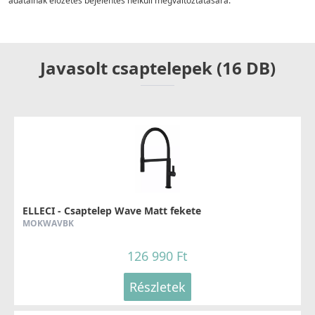
adatainak előzetes bejelentés nélküli megváltoztatására.
Javasolt csaptelepek (16 DB)
ELLECI - Csaptelep Wave Matt fekete
MOKWAVBK
126 990 Ft
Részletek