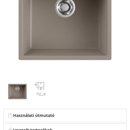
Használati útmutató
Javasolt tartozékok