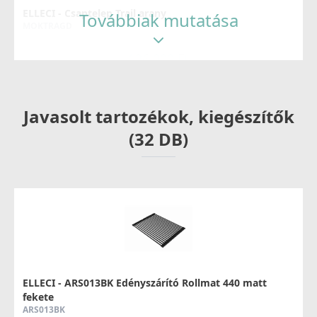
ELLECI - Csaptelep Trail arany
Továbbiak mutatása
MOKTRAGD
126 990 Ft
Részletek
Javasolt tartozékok, kiegészítők
(32 DB)
ELLECI - Csaptelep Stream Plus - matt fekete
MOKSTPBK
137 990 Ft
ELLECI - ARS013BK Edényszárító Rollmat 440 matt
Részletek
fekete
ARS013BK