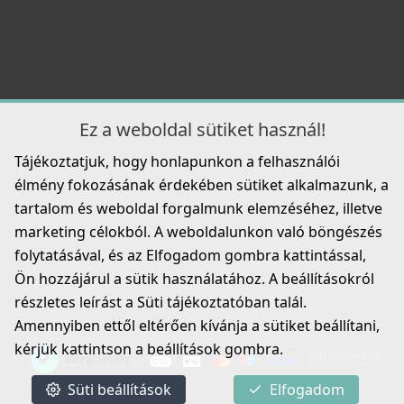
54 990 Ft
Részletek
ELLECI - Csaptelep Eclipse - Fekete
MOKECLBK
219 990 Ft
Ez a weboldal sütiket használ!
Tájékoztatjuk, hogy honlapunkon a felhasználói
Részletek
élmény fokozásának érdekében sütiket alkalmazunk, a
tartalom és weboldal forgalmunk elemzéséhez, illetve
ELLECI - Tisztítószer, zsírtalanító és tisztító spray
marketing célokból. A weboldalunkon való böngészés
mosogatótálcákhoz
DLL01602
folytatásával, és az Elfogadom gombra kattintással,
Ön hozzájárul a sütik használatához. A beállításokról
8 790 Ft
részletes leírást a Süti tájékoztatóban talál.
ELLECI - Csaptelep Bahia - Fekete
Amennyiben ettől eltérően kívánja a sütiket beállítani,
Részletek
MOKBAHBK
kérjük kattintson a beállítások gombra.
219 990 Ft
Süti beállítások
Elfogadom