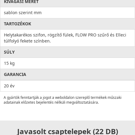
KIVÁGÁSI MÉRET
sablon szerint mm
TARTOZÉKOK
Helytakarékos szifon, rögzítő fülek, FLOW PRO szűrő és Elleci
túlfolyó fekete színben.
SÚLY
15 kg
GARANCIA
20 év
A gyártók fenntartják a jogot a weboldalon szereplő termékek műszaki
adatainak előzetes bejelentés nélküli megváltoztatására.
Javasolt csaptelepek (22 DB)