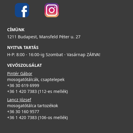
89 990 Ft
Részletek
ELLECI - Tároló edény egyrészes gourmet 410 HPL
CÍMÜNK
kerettel - Inox
1211 Budapest, Mansfeld Péter u. 27
KF021065IN
NYITVA TARTÁS
38 990 Ft
H-P: 8:00 - 16:00-ig Szombat - Vasárnap ZÁRVA!
VEVŐSZOLGÁLAT
Részletek
ELLECI - Csaptelep Club matt fekete - Kifutó termék!
MOKCLUBK
Pintér Gábor
mosogatótálcák, csaptelepek
+36 30 619 6999
99 890 Ft
+36 1 420 7383 (112-es mellék)
139 990 Ft
Lancz József
Részletek
mosogatótálca tartozékok
+36 30 160 9577
ELLECI - Tároló edény egyrészes gourmet 410 HPL
+36 1 420 7383 (106-os mellék)
kerettel - Fekete
KF021065BK