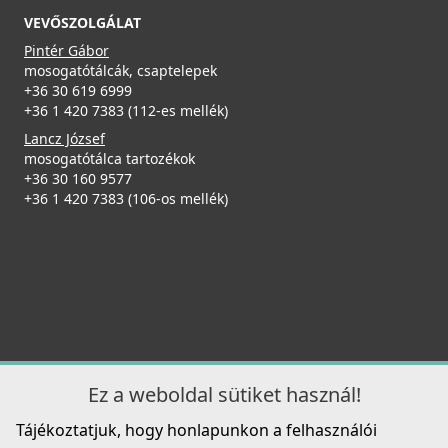
MOKSTPBK
VEVŐSZOLGÁLAT
Pintér Gábor
137 990 Ft
mosogatótálcák, csaptelepek
+36 30 619 6999
Részletek
+36 1 420 7383 (112-es mellék)
Lancz József
mosogatótálca tartozékok
ELLECI - Zuhanyfej Show króm
+36 30 160 9577
MIKSHOCS
+36 1 420 7383 (106-os mellék)
77 990 Ft
Részletek
ELLECI - Csaptelep Stream Plus - Arany
MOKSTPGD
176 990 Ft
Részletek
Ez a weboldal sütiket használ!
Tájékoztatjuk, hogy honlapunkon a felhasználói
ELLECI - Zuhanyfej Show fekete