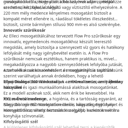
gondoskodik róla, hogy a tálca hosszú évek után is megőrizze
mosogató alatti szekrényben több hely maradjon, például
eredeti színét, fakulás nélkül.
szemetes, kis bojler, vízlágyító vagy víztisztító elhelyezésére. A
220 mm mély medence kényelmes mosogatást biztosít a
kompakt méret ellenére is, ráadásul tökéletes illeszkedést
biztosít, szinte bármilyen stílusú 900 mm-es alsó szekrénybe.
Innovatív szűrőkosár
Az Elleci mosogatótálcához tervezett Flow Pro szűrőkosár egy
innovatív, egymedencés mosogatókhoz készült leeresztő
megoldás, amely biztosítja a szennyezett víz gyors és hatékony
lefolyását még nagy igénybevétel esetén is. A Flow Pro
szűrőkosár nemcsak esztétikus, hanem praktikus is, mivel
megakadályozza a nagyobb szennyeződések lefolyóba jutását,
ezzel védi a csatornarendszert és megkönnyíti a tisztítást.
A tartozékoknak köszönhetően a mosogatótálcát saját ízlésünk
szerint variálhatjuk annak érdekében, hogy a lehető
Elleci Dialogo 360 Workstation – minimalizmus, amit élmény
legoptimálisabban kihasználjuk az XXL-es medence nyújtotta
használni
előnyöket és igazi munkaállomássá alakítsuk mosogatónkat.
Ez a modell azoknak szól, akik nem érik be kevesebbel. Ha
fontos Önnek a design, a higiénia, és a tartósság egyaránt, az
XXL méretű medence
Elleci Dialogo 360 Workstation ideális választás. Egy olyan
Nagyobb méretű mosogatómedence, hogy elegendő helyet és
mosogatótálca, amely nemcsak kiszolgálja, hanem emeli is a
könnyebb használatot biztosítson nagyobb eszközök esetén.
konyhája színvonalát.
Kifolyásgátló szél
A különleges kifolyásgátló szél lehetővé teszi a kiegészítők