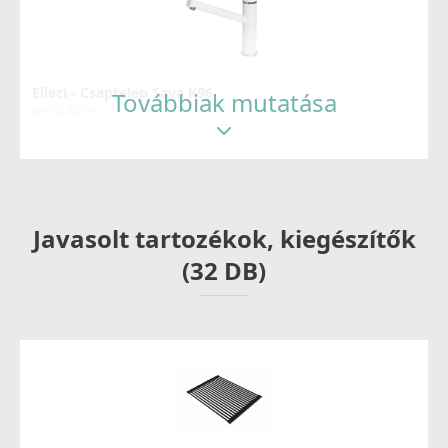
Elleci - Csaptelep Sava K96
Továbbiak mutatása
MKKSAV96
76 990 Ft
Részletek
Javasolt tartozékok, kiegészítők
(32 DB)
Elleci OUTLET - Csaptelep Loop arany - Kifutó termék!
MOKLOPGD
99 890 Ft