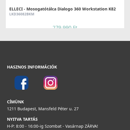
Részletek
ELLECI - Tároló edény egyrészes gourmet 410 HPL
ELLECI - Mosogatótálca Dialogo 360 Workstation K82
kerettel - Fekete
LKD36082BKM
KF021065BK
279 990 Ft
54 990 Ft
Részletek
Részletek
ELLECI - Csaptelep Fold Matt fekete
MOKFOLBK
HASZNOS INFORMÁCIÓK
279 990 Ft
Részletek
ELLECI - Mosogatótálca Dialogo 360 Workstation K86
ELLECI - Tisztítószer, zsírtalanító és tisztító spray
LKD36086BKM
mosogatótálcákhoz
CÍMÜNK
DLL01602
279 990 Ft
1211 Budapest, Mansfeld Péter u. 27
8 790 Ft
NYITVA TARTÁS
Részletek
H-P: 8:00 - 16:00-ig Szombat - Vasárnap ZÁRVA!
Részletek
ELLECI - Csaptelep Stream Plus - matt fekete