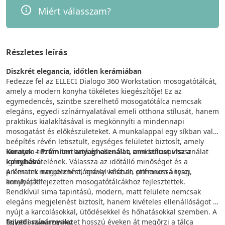
Miért válasszam?
Részletes leírás
Diszkrét elegancia, időtlen kerámiában
Fedezze fel az ELLECI Dialogo 360 Workstation mosogatótálcát,
amely a modern konyha tökéletes kiegészítője! Ez az
egymedencés, szintbe szerelhető mosogatótálca nemcsak
elegáns, egyedi színárnyalatával emeli otthona stílusát, hanem
praktikus kialakításával is megkönnyíti a mindennapi
mosogatást és előkészületeket. A munkalappal egy síkban való
beépítés révén letisztult, egységes felületet biztosít, amely
könnyen tisztán tartható és ellenáll a mindennapi használat
Keratek – Prémium anyaghasználat, ami stílust visz a
igénybevételének. Válassza az időtálló minőséget és a
konyhába
prémium megjelenést, amely valóban otthonossá teszi
A Keratek nanotechnológiával készült, prémium anyag,
konyháját!
amelyet kifejezetten mosogatótálcákhoz fejlesztettek.
Rendkívül sima tapintású, modern, matt felülete nemcsak
elegáns megjelenést biztosít, hanem kivételes ellenállóságot is
nyújt a karcolásokkal, ütődésekkel és hőhatásokkal szemben. A
fejlett anyagszerkezet hosszú éveken át megőrzi a tálca
Egyedi színárnyalat