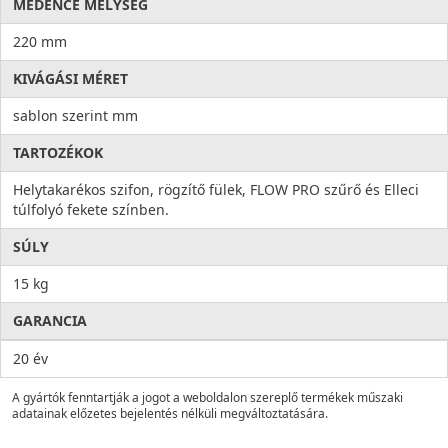
MEDENCE MÉLYSÉG
220 mm
KIVÁGÁSI MÉRET
sablon szerint mm
TARTOZÉKOK
Helytakarékos szifon, rögzítő fülek, FLOW PRO szűrő és Elleci
túlfolyó fekete színben.
SÚLY
15 kg
GARANCIA
20 év
A gyártók fenntartják a jogot a weboldalon szereplő termékek műszaki
adatainak előzetes bejelentés nélküli megváltoztatására.