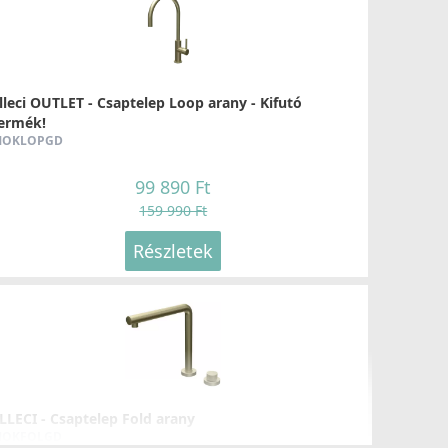
lleci OUTLET - Csaptelep Loop arany - Kifutó
ermék!
OKLOPGD
99 890 Ft
159 990 Ft
Részletek
LLECI - Csaptelep Fold arany
OKFOLGD