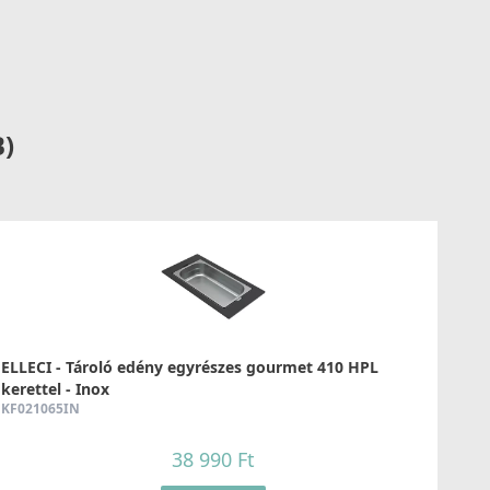
289 990 Ft
Részletek
B)
LLECI - Csaptelep Stream Plus - Arany
OKSTPGD
176 990 Ft
ELLECI - Tároló edény egyrészes gourmet 410 HPL
kerettel - Inox
Részletek
KF021065IN
38 990 Ft