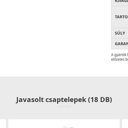
KIVÁG
TARTO
SÚLY
GARA
A gyártók 
előzetes b
Javasolt csaptelepek (18 DB)