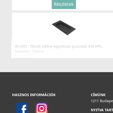
Részletek
ELLECI - Csaptelep Trail matt fekete
MOKTRABK
89 990 Ft
ELLECI - Tároló edény egyrészes gourmet 410 HPL
kerettel - Fekete
Részletek
KF021065BK
54 990 Ft
Részletek
HASZNOS INFORMÁCIÓK
CÍMÜNK
ELLECI - Csaptelep Cloud K96
1211 Budapes
MKKCLO96
NYITVA TAR