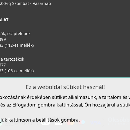
89 990 Ft
6:00-ig Szombat - Vasárnap
ELLECI - Tálca 410x137x100mm Mixology
Részletek
mosogatókhoz fekete
ÁLAT
AMT113BK
47 990 Ft
ák, csaptelepek
999
83 (112-es mellék)
Részletek
a tartozékok
ELLECI - Csaptelep Tourmaline pure K96
E
577
MKKTOU96
M
83 (106-os mellék)
109 990 Ft
Ez a weboldal sütiket használ!
Részletek
Elleci AT133WD Vágódeszka HPL - Barna
fokozásának érdekében sütiket alkalmazunk, a tartalom és 
ATH133WD
s az Elfogadom gombra kattintással, Ön hozzájárul a sütik h
37 990 Ft
rjük kattintson a beállítások gombra.