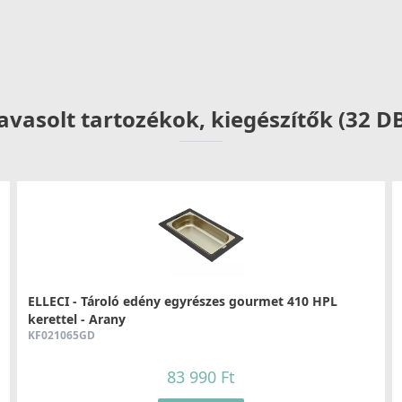
104 890 Ft
159 990 Ft
Részletek
avasolt tartozékok, kiegészítők (32 D
ELLECI - Csaptelep Stream Plus - matt fekete
E
MOKSTPBK
M
137 990 Ft
ELLECI - Tároló edény egyrészes gourmet 410 HPL
kerettel - Arany
Részletek
KF021065GD
83 990 Ft