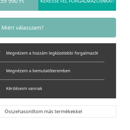
59 990 Ft
KERESSE FEL FORGALMAZÓINKAT!
Miért válasszam?
Megnézem a hozzám legközelebbi forgalmazót
Megnézem a bemutatóteremben
Kérdéseim vannak
Összehasonlítom más termékekkel