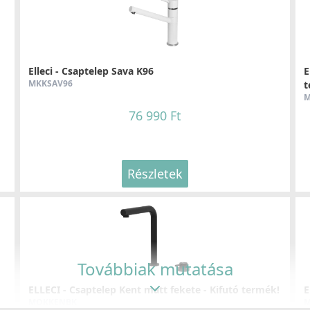
Elleci - Csaptelep Sava K96
E
MKKSAV96
t
M
76 990 Ft
Részletek
Továbbiak mutatása
ELLECI - Csaptelep Kent matt fekete - Kifutó termék!
E
MOKKENBK
M