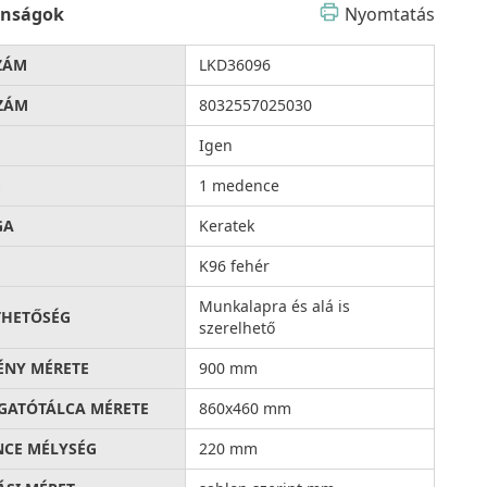
onságok
Nyomtatás
ZÁM
LKD36096
ZÁM
8032557025030
Igen
G
1 medence
GA
Keratek
K96 fehér
Munkalapra és alá is
THETŐSÉG
szerelhető
ÉNY MÉRETE
900 mm
ATÓTÁLCA MÉRETE
860x460 mm
CE MÉLYSÉG
220 mm