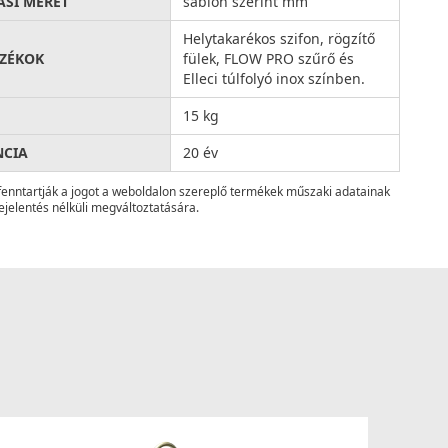
ÁSI MÉRET
sablon szerint mm
Helytakarékos szifon, rögzítő
ZÉKOK
fülek, FLOW PRO szűrő és
Elleci túlfolyó inox színben.
15 kg
NCIA
20 év
fenntartják a jogot a weboldalon szereplő termékek műszaki adatainak
ejelentés nélküli megváltoztatására.