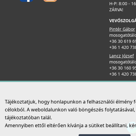
99 990 Ft
H-P: 8:00 - 1
ELLECI - Zuhanyfej Show fekete
ZÁRVA!
Részletek
MOKSHOBK
VEVŐSZOLG
93 990 Ft
Pintér Gábor
mosogatótálc
+36 30 619 6
+36 1 420 73
Részletek
Lancz József
mosogatótálc
ELLECI - Csaptelep Bridge K96
+36 30 160 9
MKKBRI96
+36 1 420 73
109 990 Ft
Részletek
ELLECI - Tányércsepegtető 410x137x180mm Mixology
Tájékoztatjuk, hogy honlapunkon a felhasználói élmény 
mosogatókhoz fekete
célokból. A weboldalunkon való böngészés folytatásával, é
KTT001BK
tájékoztatóban talál.
69 990 Ft
Amennyiben ettől eltérően kívánja a sütiket beállítani, ké