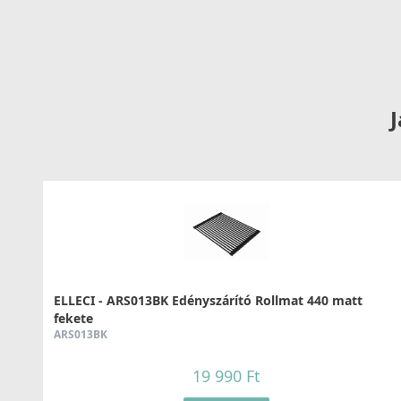
126 990 Ft
Részletek
J
ELLECI - Csaptelep Fold Matt fekete
MOKFOLBK
279 990 Ft
ELLECI - ARS013BK Edényszárító Rollmat 440 matt
fekete
Részletek
ARS013BK
19 990 Ft