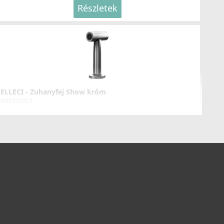
Részletek
LLECI - Csaptelep Trail Plus Keratek K96
KKTRP96
119 990 Ft
ELLECI - Zuhanyfej Show króm
MIKSHOCS
Részletek
77 990 Ft
Részletek
LLECI - Csaptelep Adige K96
KKADI96