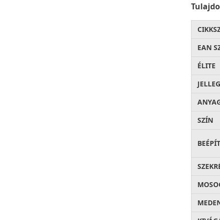
Tulajd
CIKKS
EAN S
ÉLITE
JELLE
ANYA
SZÍN
BEÉPÍ
SZEKR
MOSOG
MEDEN