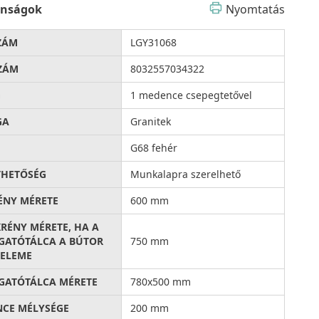
onságok
Nyomtatás
ZÁM
LGY31068
ZÁM
8032557034322
G
1 medence csepegtetővel
GA
Granitek
G68 fehér
THETŐSÉG
Munkalapra szerelhető
ÉNY MÉRETE
600 mm
KRÉNY MÉRETE, HA A
ATÓTÁLCA A BÚTOR
750 mm
ELEME
ATÓTÁLCA MÉRETE
780x500 mm
CE MÉLYSÉGE
200 mm