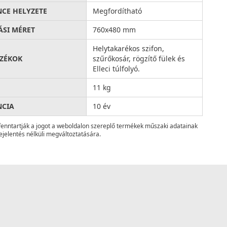
CE HELYZETE
Megfordítható
ÁSI MÉRET
760x480 mm
Helytakarékos szifon,
ZÉKOK
szűrőkosár, rögzítő fülek és
Elleci túlfolyó.
11 kg
NCIA
10 év
fenntartják a jogot a weboldalon szereplő termékek műszaki adatainak
ejelentés nélküli megváltoztatására.