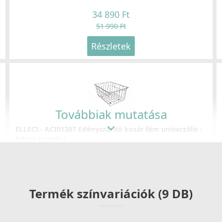
34 890 Ft
51 990 Ft
Részletek
ELLECI - Csaptelep Tourmaline pure G68
E
MGKTOU68
M
109 990 Ft
Továbbiak mutatása
ELLECI - ACI01307 Edényszárító kosár fém univerzális -
Részletek
Kifutó termék!
ACI01307
29 890 Ft
39 990 Ft
Termék színvariációk (9 DB)
Részletek
ELLECI - Csaptelep Sava G68
E