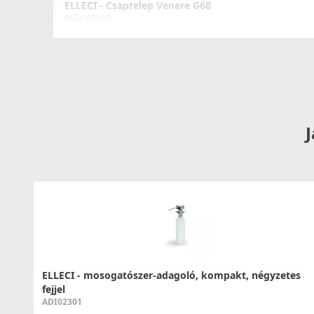
ELLECI - Csaptelep Venere G68
MGKVEN68
49 990 Ft
Részletek
J
ELLECI - Csaptelep Cloud G68
MGKCLO68
89 990 Ft
ELLECI - mosogatószer-adagoló, kompakt, négyzetes
fejjel
Részletek
ADI02301