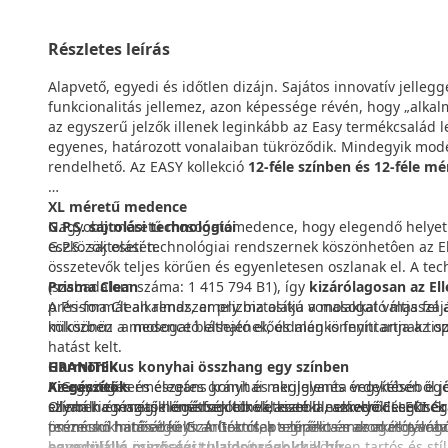
Részletes leírás
Alapvető, egyedi és időtlen dizájn. Sajátos innovatív jelleg
funkcionalitás jellemez, azon képessége révén, hogy „alkal
az egyszerű jelzők illenek leginkább az Easy termékcsalád l
egyenes, határozott vonalaiban tükröződik. Mindegyik modell
rendelhető. Az EASY kollekció
12-féle színben és 12-féle m
XL méretű medence
Nagyobb méretű mosogatómedence, hogy elegendő helyet é
G.P.S. sajtolási technológiai
eszközök esetén.
G.P.S. sajtolási technológiai rendszernek köszönhetôen az
összetevők teljes körűen és egyenletesen oszlanak el. A te
Prisma Clean
(szabadalom száma: 1 415 794 B1), így
kizárólagosan az Ell
A Prisma Clean rendszer prizma alakú vonalakkal váltja fel 
prés-formát alkalmaz, amely biztosítja a mosogató masszáj
kölcsönöz a medence belsejének, és megkönnyíti annak tiszt
miközben a mosogató látható előoldalán is fenntartja az op
hatást kelt.
GRANITEK
Harmonikus konyhai összhang egy színben
Kiegészítők
A Granitek természetes gránit és akrilgyanta vegyítéséből jö
Az egységes és elegáns konyhai megjelenés érdekében egés
Olyan kiegészítők legátfogóbb választéka, amelyek segítsé
ellenáll a magas hőmérsékletnek, kisebb nekiverődéseknek
színben és megjelenésben tökéletesen illeszkedő ELLECI G
összecsukható edényszárítóktól, a szűrőkosarakon és a vá
terméskő hatását kelti. A Granitek a gránit és az akrilgyant
prémium minőségű Granitec csaptelepek a mosogatótálcával
egyedülálló minőségi tulajdonságokkal bír.
harmonikus összhatást biztosítanak, miközben tartós és st