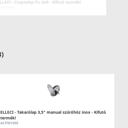
LLECI - Csaptelep Po G68 - Kifutó termék!
GKPO68
52 890 Ft
79 990 Ft
Részletek
B)
LLECI - Csaptelep Senna G68
GKSEN68
74 990 Ft
78 990 Ft
ELLECI - Takarólap 3,5" manual szűrőhöz inox - Kifutó
termék!
Részletek
ACPM1000