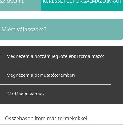
82 990 Ft
KERESSE FEL FORGALMAZÓINKAT!
Miért válasszam?
Megnézem a hozzám legközelebbi forgalmazót
Megnézem a bemutatóteremben
Kérdéseim vannak
Összehasonlítom más termékekkel