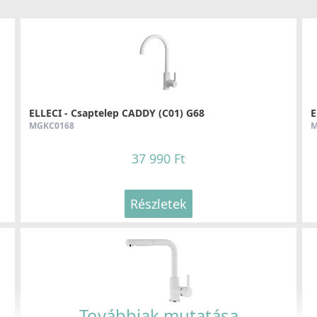
ELLECI - Csaptelep CADDY (C01) G68
E
MGKC0168
M
37 990 Ft
Részletek
Továbbiak mutatása