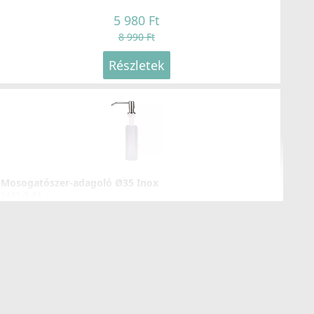
5 980 Ft
8 990 Ft
Részletek
LLECI - Csaptelep Reno G68
GKREN68
104 990 Ft
109 990 Ft
Mosogatószer-adagoló Ø35 Inox
Részletek
2A55-3-34
8 990 Ft
Részletek
LLECI - Csaptelep Neva G68