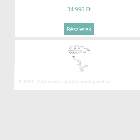
34 990 Ft
Részletek
ELLECI - Csaptelep Stream Plus G68
MGKSTP68
119 990 Ft
125 990 Ft
ELLECI - Szifonszett egyutas mosogatóhoz
Részletek
COMPSIF1V
3 990 Ft
Részletek
ELLECI - Csaptelep Adige G68