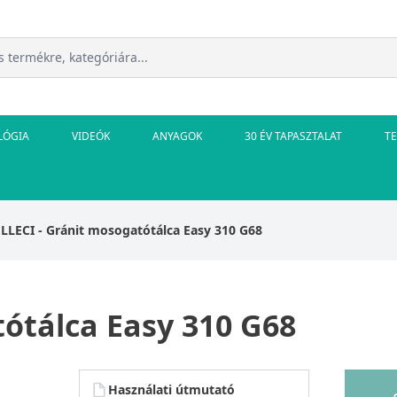
LÓGIA
VIDEÓK
ANYAGOK
30 ÉV TAPASZTALAT
T
ELLECI - Gránit mosogatótálca Easy 310 G68
tótálca Easy 310 G68
Használati útmutató