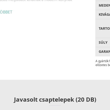
MEDEN
ÖBBET
új műgyantával és a kerámia nanorészecskékkel egy
KIVÁG
a legjobb versenytársunk termékénél is
30%-kal
TARTO
ésével egy olyan anyag született, amely fokozottan,
SÚLY
b mértékben áll ellen a karcoknak és a hősokknak.
n foglalt követelményeket (UNI13310, IAPMO ANSI Z
GARA
A gyártók 
előzetes b
z anyag nem fakul ki az idő múlásával.
roorganizmusok kifejlődését, valamint elősegíti a
z a konyhába. Az antibakteriális rendszert alkotó
Javasolt csaptelepek (20 DB)