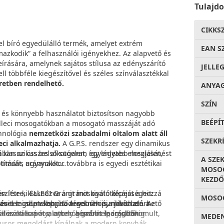
Tulajd
CIKKS
gel bíró egyedülálló termék, amelyet extrém
EAN S
mazkodik” a felhasználói igényekhez. Az alapvető és
eírására, amelynek sajátos stílusa az edényszárító
JELLE
 többféle kiegészítővel és széles színválasztékkal
éretben rendelhető.
ANYA
SZÍN
s könnyebb használatot biztosítson nagyobb
BEÉPÍ
 Elleci mosogatókban a mosogató masszáját adó
chnológia
nemzetközi szabadalmi oltalom alatt áll
SZEKR
eci alkalmazhatja.
A G.P.S. rendszer egy dinamikus
a klasszikus belső sugarat, így lágyabb megjelenést
ában az összes alkotóelem egyenletes eloszlását,
A SZE
ítását, ugyanakkor továbbra is egyedi esztétikai
timális arányokat.
MOSOG
KEZDŐ
n létre, kiaknázva a gránit kiváló képességeit:
zítse ki ELLECI Gránit mosogatótálcáját a hozzá
MOSOG
gével minden konyha ergonómiája javítható. Az
 és a legdurvább ütődéseknek is, miközben a
ranitec csapteleppel. A webshopunkban elérhető
gódeszkákon át a nyomógombos leeresztőkig.
a közötti kapocs, amely
 azonos árnyalatban készülnek, így kifinomult,
a gránit iparágban
MEDEN
ílusos megoldást kínálnak a modern konyhák