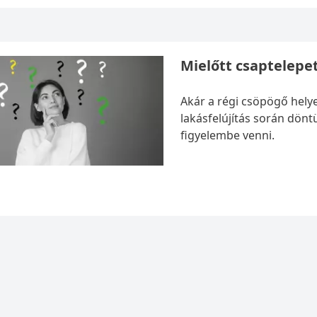
Mielőtt csaptelepet
Akár a régi csöpögő hely
lakásfelújítás során dönt
figyelembe venni.