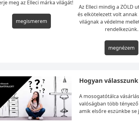
rje meg az Elleci márka világát!
Az Elleci mindig a ZÖLD ut
és elkötelezett volt annak
megismerem
világnak a védelme mellet
rendelkezünk.
megnézem
Hogyan válasszunk
A mosogatótálca vásárlás
valóságban több tényező i
amik elsőre eszünkbe se 