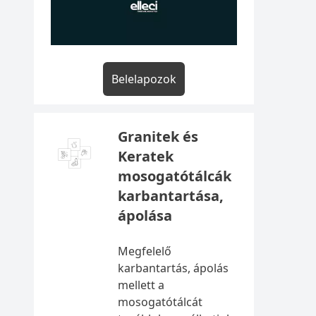
Belelapozok
Granitek és
Keratek
mosogatótálcák
karbantartása,
ápolása
Megfelelő
karbantartás, ápolás
mellett a
mosogatótálcát