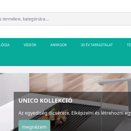
LÓGIA
VIDEÓK
ANYAGOK
30 ÉV TAPASZTALAT
T
UNICO KOLLEKCIÓ
Az egyediség dicsérete. Elképzelni és létrehozni egy oly
megnézem