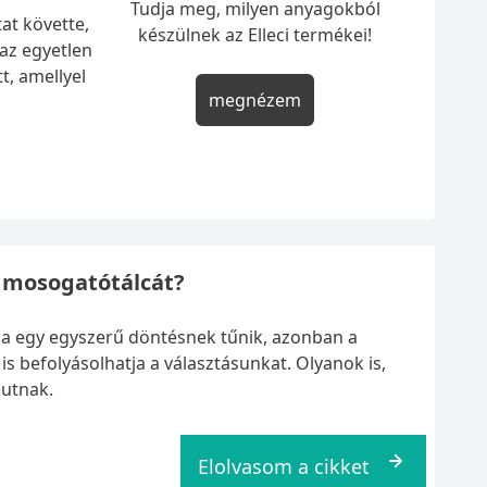
Tudja meg, milyen anyagokból
at követte,
készülnek az Elleci termékei!
 az egyetlen
t, amellyel
megnézem
 mosogatótálcát?
a egy egyszerű döntésnek tűnik, azonban a
s befolyásolhatja a választásunkat. Olyanok is,
jutnak.
Elolvasom a cikket