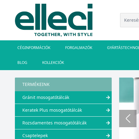
CÉGINFORMÁCIÓK
FORGALMAZÓK
GYÁRTÁSTECHNO
BLOG
KOLLEKCIÓK
TERMÉKEINK
Gránit mosogatótálcák
Keratek Plus mosogatótálcák
 módon hozza ki a legtöbbet az extra
Rozsdamentes mosogatótálcák
Csaptelepek