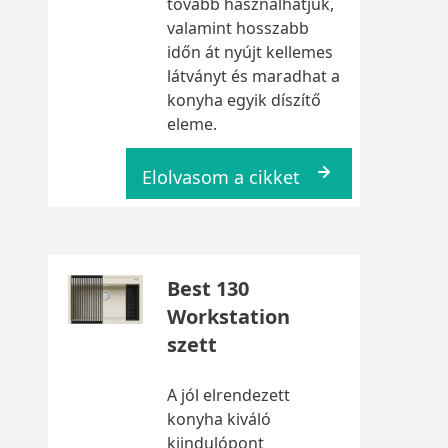
tovább használhatjuk,
valamint hosszabb
időn át nyújt kellemes
látványt és maradhat a
konyha egyik díszítő
eleme.
Elolvasom a cikket
Best 130
Workstation
szett
A jól elrendezett
konyha kiváló
kiindulópont