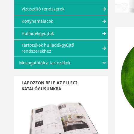
Víztisztító rendszerek
Konyhamalacok
Hulladékgyűjtők
Tartozékok hulladékgyűjtő
rendszerekhez
Mosogatótálca tartozékok
LAPOZZON BELE AZ ELLECI
KATALÓGUSUNKBA