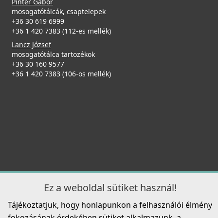
Pintér Gábor
mosogatótálcák, csaptelepek
+36 30 619 6999
+36 1 420 7383 (112-es mellék)
Lancz József
mosogatótálca tartozékok
+36 30 160 9577
+36 1 420 7383 (106-os mellék)
Ez a weboldal sütiket használ!
Tájékoztatjuk, hogy honlapunkon a felhasználói élmény
fokozásának érdekében sütiket alkalmazunk, a