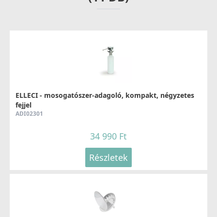
ELLECI - Csaptelep Caddy (C01) G40
MGKC0140
37 990 Ft
ELLECI - mosogatószer-adagoló, kompakt, négyzetes
fejjel
ADI02301
Részletek
34 990 Ft
Részletek
ELLECI - Csaptelep Shell Plus (C02) G40
MGKC0240