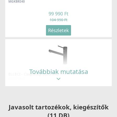
MGKBRI40
99 990 Ft
104 990 Ft
Részletek
Továbbiak mutatása
ELLECI - Csaptelep Sava G40
MGKSAV40
69 990 Ft
83 990 Ft
Javasolt tartozékok, kiegészítők
Részletek
(11 DB)