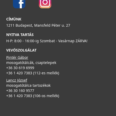
Részletek
Elleci ATH040OL Vágódeszka HPL - Olmo szilfa - Kifutó
ELLECI - Gránit mosogatótálca Quadra 130 UM G59
CÍMÜNK
termék!
Antracit munkalap alá szerelhető
ATH040OL
1211 Budapest, Mansfeld Péter u. 27
LGQ13059BSO
NYITVA TARTÁS
22 890 Ft
139 990 Ft
H-P: 8:00 - 16:00-ig Szombat - Vasárnap ZÁRVA!
39 990 Ft
ELLECI - Csaptelep Trail G40
VEVŐSZOLGÁLAT
Részletek
Részletek
MGKTRA40
Pintér Gábor
mosogatótálcák, csaptelepek
89 990 Ft
+36 30 619 6999
+36 1 420 7383 (112-es mellék)
Részletek
Lancz József
mosogatótálca tartozékok
+36 30 160 9577
ELLECI - Gránit mosogatótálca Quadra 130 UM G51
+36 1 420 7383 (106-os mellék)
ELLECI - Gyümölcsmosó kosár műanyag 418 Fekete
munkalap alá szerelhető
AVP035BK
LGQ13051BSO
19 990 Ft