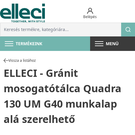
Belépés
TERMÉKEINK
MENÜ
Vissza a listához
ELLECI - Gránit
mosogatótálca Quadra
130 UM G40 munkalap
alá szerelhető