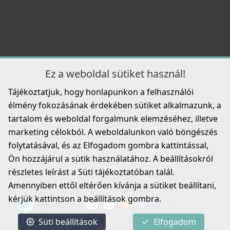
ELLECI - Csaptelep Eclipse - Fekete
MOKECLBK
219 990 Ft
Ez a weboldal sütiket használ!
Elleci ATH093WD Vágódeszka HPL - Barna
Tájékoztatjuk, hogy honlapunkon a felhasználói
ATH093WD
Részletek
élmény fokozásának érdekében sütiket alkalmazunk, a
33 990 Ft
tartalom és weboldal forgalmunk elemzéséhez, illetve
marketing célokból. A weboldalunkon való böngészés
Részletek
folytatásával, és az Elfogadom gombra kattintással,
Ön hozzájárul a sütik használatához. A beállításokról
részletes leírást a Süti tájékoztatóban talál.
ELLECI - Csaptelep Bahia - Fekete
Amennyiben ettől eltérően kívánja a sütiket beállítani,
MOKBAHBK
kérjük kattintson a beállítások gombra.
219 990 Ft
Süti beállítások
Elfogadom
ELLECI - Tároló edény egyrészes gourmet 366 HPL