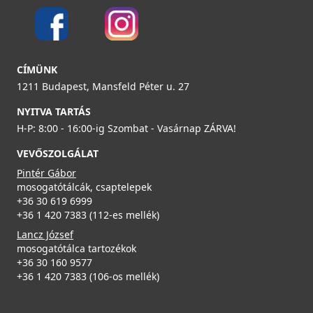
89 990 Ft
Elleci ATH113 WD Vágódeszka HPL - Barna
Részletek
ATH113WD
CÍMÜNK
29 990 Ft
1211 Budapest, Mansfeld Péter u. 27
NYITVA TARTÁS
Részletek
H-P: 8:00 - 16:00-ig Szombat - Vasárnap ZÁRVA!
VEVŐSZOLGÁLAT
ELLECI - Csaptelep Club matt fekete - Kifutó termék!
MOKCLUBK
Pintér Gábor
mosogatótálcák, csaptelepek
+36 30 619 6999
99 890 Ft
+36 1 420 7383 (112-es mellék)
139 990 Ft
Elleci ATH093BK Vágódeszka HPL - Fekete
Lancz József
ATH093BK
Részletek
mosogatótálca tartozékok
+36 30 160 9577
33 990 Ft
+36 1 420 7383 (106-os mellék)
Részletek