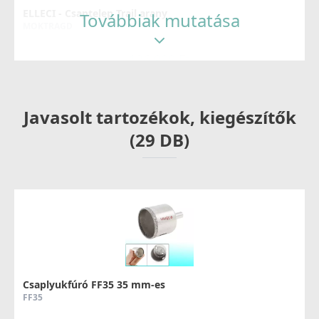
ELLECI - Csaptelep Trail arany
Továbbiak mutatása
MOKTRAGD
126 990 Ft
Részletek
Javasolt tartozékok, kiegészítők
(29 DB)
ELLECI - Csaptelep Stream Plus - matt fekete
MOKSTPBK
137 990 Ft
Csaplyukfúró FF35 35 mm-es
Részletek
FF35