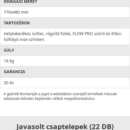
KIVÁGÁSI MÉRET
770x480 mm
TARTOZÉKOK
Helytakarékos szifon, rögzítő fülek, FLOW PRO szűrő és Elleci
túlfolyó inox színben.
SÚLY
16 kg
GARANCIA
20 év
A gyártók fenntartják a jogot a weboldalon szereplő termékek műszaki
adatainak előzetes bejelentés nélküli megváltoztatására.
Javasolt csaptelepek (22 DB)