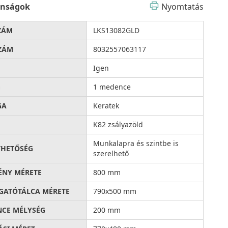
onságok
Nyomtatás
ZÁM
LKS13082GLD
ZÁM
8032557063117
Igen
G
1 medence
GA
Keratek
K82 zsályazöld
Munkalapra és szintbe is
THETŐSÉG
szerelhető
ÉNY MÉRETE
800 mm
ATÓTÁLCA MÉRETE
790x500 mm
CE MÉLYSÉG
200 mm