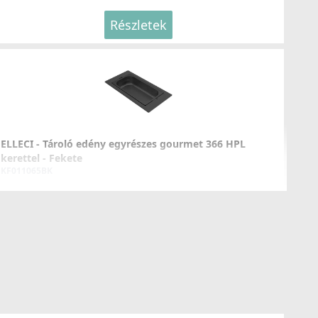
Részletek
LLECI - Csaptelep Club bronz
OKCLUBZ
137 990 Ft
ELLECI - Tároló edény egyrészes gourmet 366 HPL
kerettel - Fekete
Részletek
KF011065BK
54 990 Ft
Részletek
LLECI - Csaptelep Hype bronz
OKHYPBZ