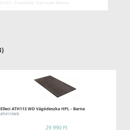
LLECI - Csaptelep Trail matt fekete
OKTRABK
89 990 Ft
Részletek
B)
LLECI - Csaptelep Eclipse - Fekete
OKECLBK
219 990 Ft
Elleci ATH113 WD Vágódeszka HPL - Barna
ATH113WD
Részletek
29 990 Ft