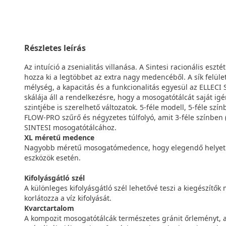
Részletes leírás
Az intuíció a zsenialitás villanása. A Sintesi racionális eszt
hozza ki a legtöbbet az extra nagy medencéből. A sík felüle
mélység, a kapacitás és a funkcionalitás egyesül az ELLECI
skálája áll a rendelkezésre, hogy a mosogatótálcát saját i
szintjébe is szerelhető változatok. 5-féle modell, 5-féle sz
FLOW-PRO szűrő és négyzetes túlfolyó, amit 3-féle színben (
SINTESI mosogatótálcához.
XL méretű medence
Nagyobb méretű mosogatómedence, hogy elegendő helyet é
eszközök esetén.
Kifolyásgátló szél
A különleges kifolyásgátló szél lehetővé teszi a kiegészítő
korlátozza a víz kifolyását.
Kvarctartalom
A kompozit mosogatótálcák természetes gránit őrleményt, a