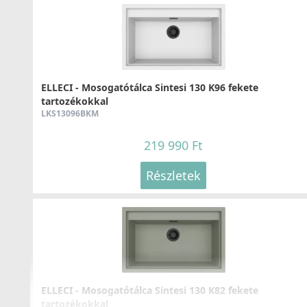
165 990 Ft
ELLECI - Tároló edény egyrészes gourmet 366 HPL
Részletek
kerettel - Inox
KF011065IN
ELLECI - Mosogatótálca Sintesi 130 K96 fekete
38 990 Ft
tartozékokkal
LKS13096BKM
Részletek
219 990 Ft
ELLECI - Csaptelep Flamingo Pure - Matt fekete +
Részletek
K82
MOKFLMBK82
179 990 Ft
ELLECI - Tárolóedény Mixology mosogatókhoz - Fekete
Részletek
APS250BK
23 990 Ft
ELLECI - Mosogatótálca Sintesi 130 K82 fekete
tartozékokkal