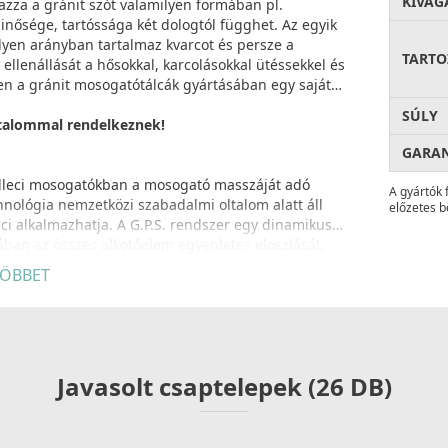
KIVÁG
azza a gránit szót valamilyen formában pl.
ősége, tartóssága két dologtól függhet. Az egyik
ilyen arányban tartalmaz kvarcot és persze a
TARTO
 ellenállását a hősokkal, karcolásokkal ütéssekkel és
len a gránit mosogatótálcák gyártásában egy saját
SÚLY
rtalommal rendelkeznek!
GARA
 Elleci mosogatókban a mosogató masszáját adó
A gyártók 
hnológia nemzetközi szabadalmi oltalom alatt áll
előzetes b
ci alkalmazhatja. A G.P.S. rendszer egy dinamikus
ában az összes alkotóelem egyenletes eloszlását,
ptimális arányokat.
ÖBBET
ntát a Keratekben exkluzív eljárásokkal
ső szerkezetét. Az eredmény zéró porozitású felület,
Javasolt csaptelepek (26 DB)
mben.
kkel szemben.