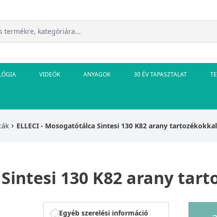
LÓGIA
VIDEÓK
ANYAGOK
30 ÉV TAPASZTALAT
T
cák
ELLECI - Mosogatótálca Sintesi 130 K82 arany tartozékokkal
Sintesi 130 K82 arany tar
Egyéb szerelési információ