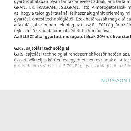
gyártók általában olyan fantázianeveket adnak, ami tartalm
GRANITEK, FRAGRANIT, SILGRANIT stb. A mosogatótálcák min
az, hogy a tálca gyártásánál felhasznált gránit őrlemény m
gyártási, öntési technológiától. Ezek határozzák meg a tálca
a fakulással szemben. Jelenleg az olasz ELLECI cég jár az é
fejlesztésű szabadalommal védett technológiával.
Az ELLECI által gyártott mosogatótálcák 80%-os kvarcta
G.P.S. sajtolási technológiai
G.P.S. sajtolási technológiai rendszernek köszönhetôen az
összetevők teljes körűen és egyenletesen oszlanak el. A tec
(szabadalom száma: 1 415 794 B1), így kizárólagosan az Elle
prés-formát alkalmaz, amely biztosítja a mosogató masszáj
miközben a mosogató látható előoldalán is fenntartja az o
MUTASSON T
KERATEK
Kvarc, kerámia részecskék és innovatív akril keveréke. A gya
kombinálják, melyek képesek teljesen kitölteni az anyag bel
biztosítva a maximális
higiéniát és a kiváló a ellenállást a szennyeződésekkel sze
NAGYOBB ÜTÉSÁLLÓSÁG
Az anyag
30%-kal egyenletesebb és ellenállóbb
az ütődése