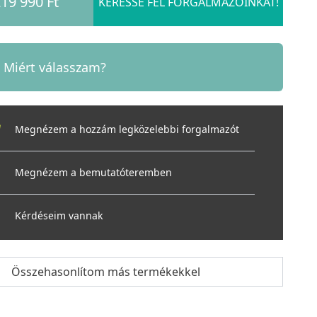
19 990 Ft
KERESSE FEL FORGALMAZÓINKAT!
Miért válasszam?
Megnézem a hozzám legközelebbi forgalmazót
Megnézem a bemutatóteremben
Kérdéseim vannak
Összehasonlítom más termékekkel