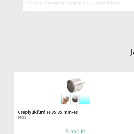
ELLECI - Csaptelep Stream Plus - matt fekete
MOKSTPBK
137 990 Ft
Részletek
J
ELLECI - Csaptelep Club matt fekete - Kifutó termék
MOKCLUBK
99 890 Ft
139 990 Ft
Csaplyukfúró FF35 35 mm-es
FF35
Részletek
5 990 Ft