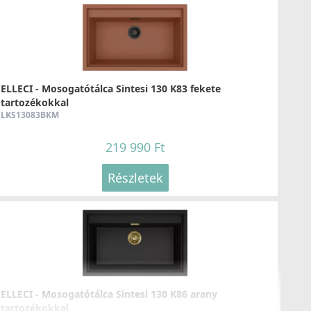
137 990 Ft
ELLECI - Tisztítószer, zsírtalanító és tisztító spray
Részletek
mosogatótálcákhoz
DLL01602
ELLECI - Mosogatótálca Sintesi 130 K83 fekete
8 790 Ft
tartozékokkal
LKS13083BKM
Részletek
219 990 Ft
LLECI - Csaptelep Smith Matt fekete
Részletek
OKSMIBK
176 990 Ft
ELLECI - Tárolóedény Mixology mosogatókhoz K83 Clay
Részletek
APS250CL
23 990 Ft
ELLECI - Mosogatótálca Sintesi 130 K86 arany
tartozékokkal