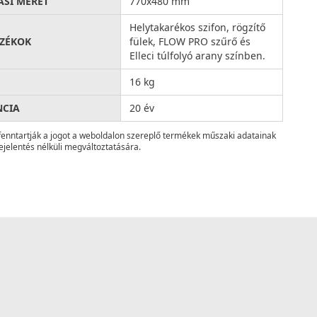
ÁSI MÉRET
770x480 mm
Helytakarékos szifon, rögzítő
ZÉKOK
fülek, FLOW PRO szűrő és
Elleci túlfolyó arany színben.
16 kg
NCIA
20 év
fenntartják a jogot a weboldalon szereplő termékek műszaki adatainak
ejelentés nélküli megváltoztatására.