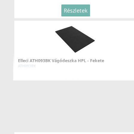
Részletek
ELLECI - Csaptelep Bahia - Fekete
MOKBAHBK
219 990 Ft
Elleci ATH093BK Vágódeszka HPL - Fekete
ATH093BK
Részletek
33 990 Ft
Részletek
ELLECI - Csaptelep Flamingo Pure - Matt fekete
MOKFLMBK