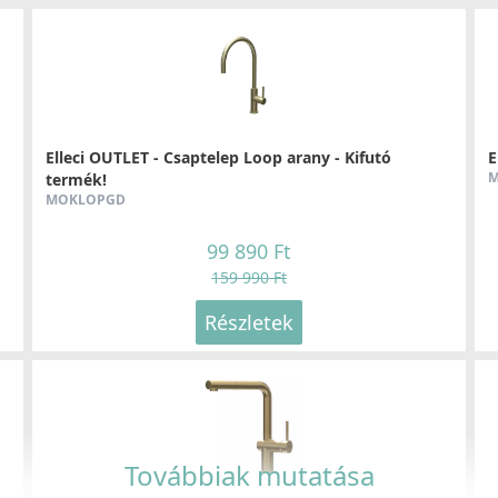
san: 345 °C)
az anyag
nem fakul ki az idő múlásával.
Elleci OUTLET - Csaptelep Loop arany - Kifutó
E
M
termék!
musok kifejlődését, valamint elősegíti a
MOKLOPGD
z a konyhába. Az antibakteriális rendszert alkotó
99 890 Ft
159 990 Ft
érítôszer okozta foltoknak.
Részletek
ések
100%-osan víztaszítóvá teszik.
Továbbiak mutatása