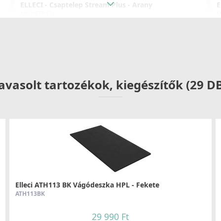
ELLECI - Csaptelep Stream Plus - Arany
E
MOKSTPGD
M
176 990 Ft
Részletek
avasolt tartozékok, kiegészítők (29 D
!
ELLECI - Csaptelep Eclipse - Bronz+fekete
E
MOKECLBZ
M
229 990 Ft
Elleci ATH113 BK Vágódeszka HPL - Fekete
ATH113BK
Részletek
29 990 Ft