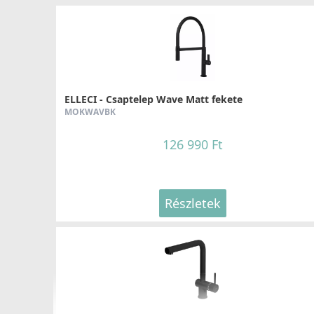
NAGYOBB ELLENÁLLÁS A HŐSOKKAL SZEMBEN
30%-kal nagyobb mértékben áll ellen a hősokknak
(átlago
TARTÓSSÁG
Az összetétel részét képező UV-védelemnek köszönhetően 
ELLECI - Csaptelep Wave Matt fekete
ANTIBAKTERIÁLIS VÉDELEM
MOKWAVBK
Az anyag összetételéből adódóan meggátolja a mikroorganiz
baktériumok eltávolítását, ezzel higiéniát és tisztaságot ho
126 990 Ft
ezüst ionok
100%-os antibakteriális védelmet nyújtanak
.
KIVÁLÓ TISZTÍTHATÓSÁG
Ellenáll a kávé, bor, zsír, gyümölcslé, citrom, valamint a feh
Részletek
100%-os VÍZTASZÍTÁS
Az alkalmazott gyantának köszönhetôen. A molekurális köt