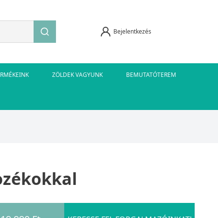
Bejelentkezés
ERMÉKEINK
ZÖLDEK VAGYUNK
BEMUTATÓTEREM
tozékokkal