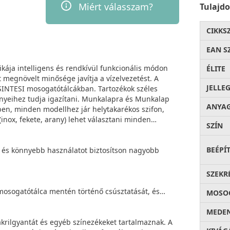
Miért válasszam?
Tulajd
CIKKS
EAN S
étikája intelligens és rendkívül funkcionális módon
ÉLITE
t megnövelt minősége javítja a vízelvezetést. A
JELLE
 SINTESI mosogatótálcákban. Tartozékok széles
gényeihez tudja igazítani. Munkalapra és Munkalap
ANYA
ínben, minden modellhez jár helytakarékos szifon,
inox, fekete, arany) lehet választani minden
SZÍN
BEÉPÍ
s könnyebb használatot biztosítson nagyobb
SZEKR
k mosogatótálca mentén történő csúsztatását, és
MOSOG
MEDEN
krilgyantát és egyéb színezékeket tartalmaznak. A