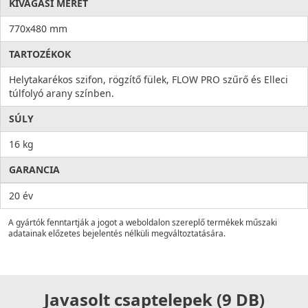
KIVÁGÁSI MÉRET
770x480 mm
TARTOZÉKOK
Helytakarékos szifon, rögzítő fülek, FLOW PRO szűrő és Elleci
túlfolyó arany színben.
SÚLY
16 kg
GARANCIA
20 év
A gyártók fenntartják a jogot a weboldalon szereplő termékek műszaki
adatainak előzetes bejelentés nélküli megváltoztatására.
Javasolt csaptelepek (9 DB)