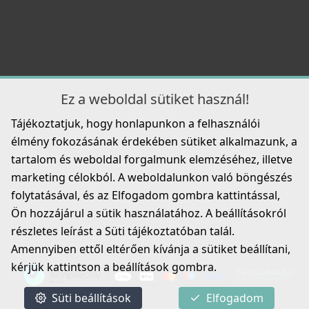
ELLECI - Csaptelep Trail K99 Betonszürke
MKKTRA99
Ez a weboldal sütiket használ!
89 990 Ft
Elleci ATH093WD Vágódeszka HPL - Barna
Tájékoztatjuk, hogy honlapunkon a felhasználói
ATH093WD
Részletek
élmény fokozásának érdekében sütiket alkalmazunk, a
33 990 Ft
tartalom és weboldal forgalmunk elemzéséhez, illetve
marketing célokból. A weboldalunkon való böngészés
Részletek
folytatásával, és az Elfogadom gombra kattintással,
Ön hozzájárul a sütik használatához. A beállításokról
részletes leírást a Süti tájékoztatóban talál.
Amennyiben ettől eltérően kívánja a sütiket beállítani,
ELLECI - Csaptelep Cloud K99 Betonszürke
kérjük kattintson a beállítások gombra.
MKKCLO99
Süti beállítások
Elfogadom
99 990 Ft
ELLECI - Tároló edény egyrészes gourmet 366 HPL