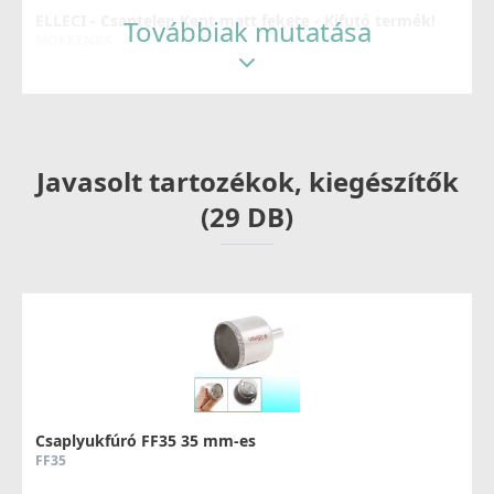
ELLECI - Csaptelep Kent matt fekete - Kifutó termék!
Továbbiak mutatása
MOKKENBK
104 890 Ft
159 990 Ft
Részletek
Javasolt tartozékok, kiegészítők
(29 DB)
ELLECI - Csaptelep Fold Matt fekete
MOKFOLBK
279 990 Ft
Csaplyukfúró FF35 35 mm-es
FF35
Részletek