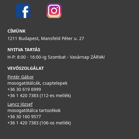
89 990 Ft
Elleci ATH113 WD Vágódeszka HPL - Barna
ATH113WD
Részletek
CÍMÜNK
29 990 Ft
1211 Budapest, Mansfeld Péter u. 27
NYITVA TARTÁS
Részletek
H-P: 8:00 - 16:00-ig Szombat - Vasárnap ZÁRVA!
VEVŐSZOLGÁLAT
ELLECI - Csaptelep Club matt fekete - Kifutó termék!
Pintér Gábor
MOKCLUBK
mosogatótálcák, csaptelepek
+36 30 619 6999
+36 1 420 7383 (112-es mellék)
99 890 Ft
Elleci ATH093BK Vágódeszka HPL - Fekete
139 990 Ft
Lancz József
ATH093BK
mosogatótálca tartozékok
Részletek
+36 30 160 9577
33 990 Ft
+36 1 420 7383 (106-os mellék)
Részletek