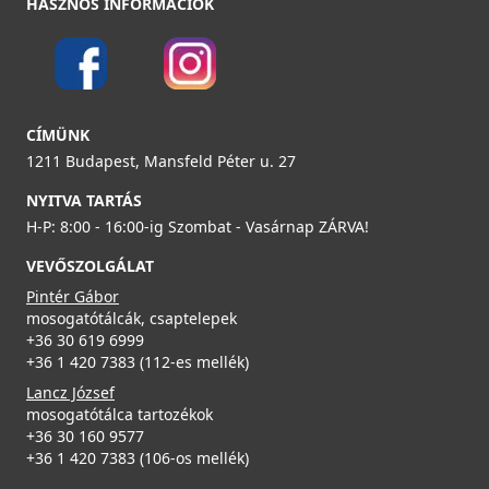
HASZNOS INFORMÁCIÓK
ELLECI - FLOW szűrő és túlfolyó egymedencés
mosogatókhoz - fekete
CÍMÜNK
KITWPT-FB-1VTELL-BK
1211 Budapest, Mansfeld Péter u. 27
11 990 Ft
NYITVA TARTÁS
H-P: 8:00 - 16:00-ig Szombat - Vasárnap ZÁRVA!
Részletek
VEVŐSZOLGÁLAT
Pintér Gábor
mosogatótálcák, csaptelepek
+36 30 619 6999
+36 1 420 7383 (112-es mellék)
Lancz József
mosogatótálca tartozékok
ELLECI - FLOW OPEN UP (nyomógombos) automata
+36 30 160 9577
dugókiemelő egymedencés mosogatókhoz - inox
+36 1 420 7383 (106-os mellék)
KITASP-FB-1VTELL-IN