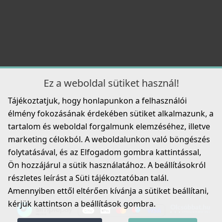
14 990 Ft
Részletek
Ez a weboldal sütiket használ!
Tájékoztatjuk, hogy honlapunkon a felhasználói
élmény fokozásának érdekében sütiket alkalmazunk, a
ELLECI - FLOW OPEN UP (nyomógombos) automata
tartalom és weboldal forgalmunk elemzéséhez, illetve
dugókiemelő egymedencés mosogatókhoz - fekete
marketing célokból. A weboldalunkon való böngészés
KITASP-FB-1VTELL-BK
folytatásával, és az Elfogadom gombra kattintással,
16 990 Ft
Ön hozzájárul a sütik használatához. A beállításokról
részletes leírást a Süti tájékoztatóban talál.
Részletek
Amennyiben ettől eltérően kívánja a sütiket beállítani,
kérjük kattintson a beállítások gombra.