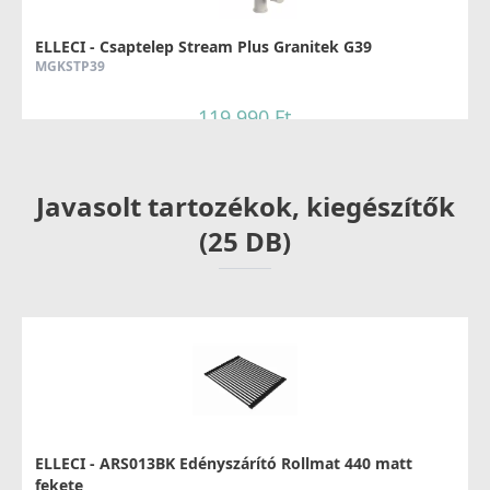
ELLECI - Csaptelep Stream Plus Granitek G39
MGKSTP39
119 990 Ft
Részletek
Javasolt tartozékok, kiegészítők
(25 DB)
ELLECI - Csaptelep Trail Plus Granitek G39
MGKTRP39
119 990 Ft
ELLECI - ARS013BK Edényszárító Rollmat 440 matt
Részletek
fekete