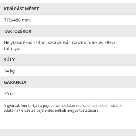
KIVÁGÁSI MÉRET
770x480 mm
TARTOZÉKOK
Helytakarékos szifon, szűrőkosár, rögzítő fülek és Elleci
túlfolyó.
SÚLY
14 kg
GARANCIA
10 év
A gyártók fenntartják a jogot a weboldalon szereplő termékek műszaki
adatainak előzetes bejelentés nélküli megváltoztatására.