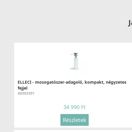
Részletek
J
ELLECI - Csaptelep Cross Pure - Matt fekete
MOKCROBK
126 990 Ft
Részletek
ELLECI - mosogatószer-adagoló, kompakt, négyzetes
fejjel
ADI02301
34 990 Ft
Részletek
ELLECI - Csaptelep Smith Matt fekete