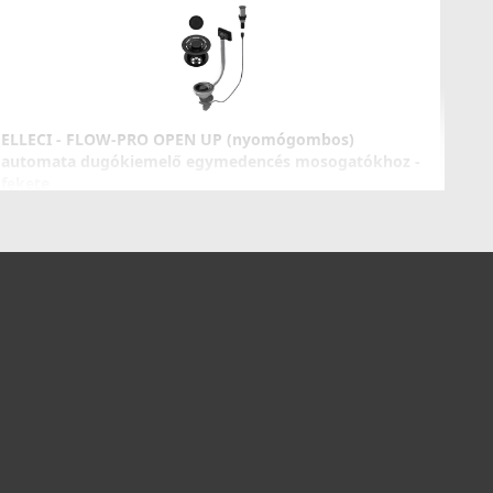
OKNAMBK
134 990 Ft
Részletek
ELLECI - FLOW-PRO OPEN UP (nyomógombos)
automata dugókiemelő egymedencés mosogatókhoz -
fekete
KITASP-F-1VSELL-BK
39 990 Ft
Részletek
LLECI - Csaptelep Loch fekete
OKLOCBK
124 990 Ft
Részletek
ELLECI - Mosogatószer-adagoló Ø35 Fekete