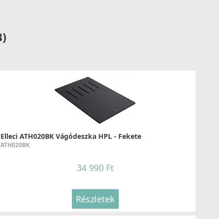
Részletek
B)
LLECI - Csaptelep Carol Pure - Matt fekete
OKCARBK
165 990 Ft
Részletek
Elleci ATH020BK Vágódeszka HPL - Fekete
ATH020BK
34 990 Ft
Részletek
LLECI - Csaptelep Nami fekete