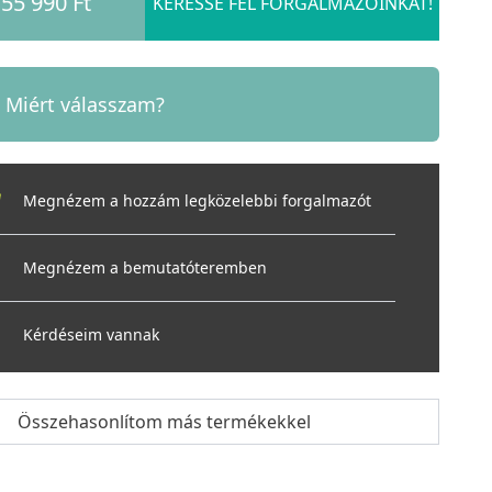
55 990 Ft
KERESSE FEL FORGALMAZÓINKAT!
Miért válasszam?
Megnézem a hozzám legközelebbi forgalmazót
Megnézem a bemutatóteremben
Kérdéseim vannak
Összehasonlítom más termékekkel