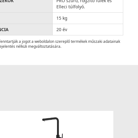
ZÉKOK
PRO szűrő, rögzítő fülek és
Elleci túlfolyó.
15 kg
NCIA
20 év
fenntartják a jogot a weboldalon szereplő termékek műszaki adatainak
ejelentés nélküli megváltoztatására.