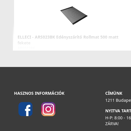
MOKSMIBK
176 990 Ft
Részletek
ELLECI - ARS023BK Edényszárító Rollmat 500 matt
fekete
ARS023BK
23 990 Ft
Részletek
ELLECI - Csaptelep Kai fekete
MOKKAIBK
HASZNOS INFORMÁCIÓK
CÍMÜNK
119 990 Ft
1211 Budapes
NYITVA TAR
Részletek
H-P: 8:00 - 1
ZÁRVA!
ELLECI - FLOW PRO (PUSH-CONTROL OPEN UP)