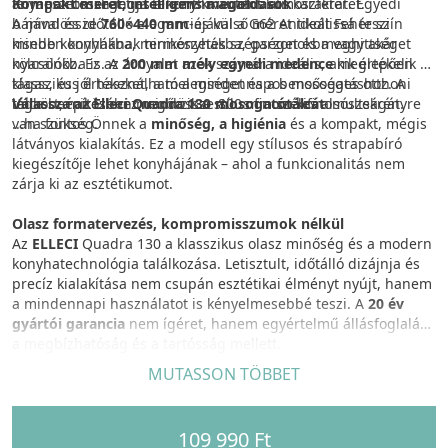
Kompakt méret, intelligens megoldások
természetességet és a konyha autentikus karakterét.
anyagok összhangja teremt kívánatos atmoszférát. Egyedi
A mindössze
bájával és időtálló eleganciájával a G62 Antikolt Fehér szín
760×440 mm
-es külső méret ideálissá teszi
kisebb konyhákba, minikonyhákba, garzonokba vagy akár
minden konyhának természetes szépséget és meghittséget
nyaralókba is. A
kölcsönöz. Ez az árnyalat azok számára ideális, akik értékelik a
200 mm mély egyedi medence
meglepően
tágas, és jól használható a mindennapos mosogatáshoz. A
klasszikus értékeket, a melegséget és a bensőséges otthoni
tálca beépítéséhez mindössze 800 mm széles alsószekrényre
légkört, miközben megőrzik a stílus finom kifinomultságát.
Válassza az Elleci Quadra 130 mosogatótálcát
van szükség.
...ha fontos Önnek a
minőség, a higiénia
és a kompakt, mégis
látványos kialakítás. Ez a modell egy stílusos és strapabíró
kiegészítője lehet konyhájának – ahol a funkcionalitás nem
zárja ki az esztétikumot.
Olasz formatervezés, kompromisszumok nélkül
Az
ELLECI
Quadra 130 a klasszikus olasz minőség és a modern
konyhatechnológia találkozása. Letisztult, időtálló dizájnja és
precíz kialakítása nem csupán esztétikai élményt nyújt, hanem
a mindennapi használatot is kényelmesebbé teszi. A
20 év
gyártói garancia
nem ígéret, hanem egyértelmű állásfoglalás
a megbízhatóság és a tartósság mellett.
MUTASSON TÖBBET
Kiegészítők
Olyan kiegészítők legátfogóbb választéka, amelyek
segítségével minden konyha ergonómiája javítható. Az
109 990 Ft
összecsukható edényszárítóktól, a szűrőkosarakon és a