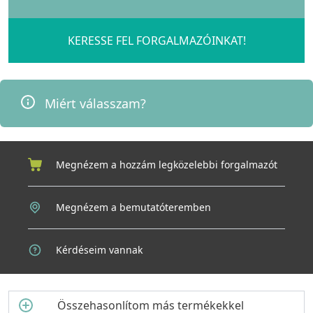
vágódeszkákon át a nyomógombos leeresztőkig.
KERESSE FEL FORGALMAZÓINKAT!
Miért válasszam?
Megnézem a hozzám legközelebbi forgalmazót
Megnézem a bemutatóteremben
Kérdéseim vannak
Összehasonlítom más termékekkel