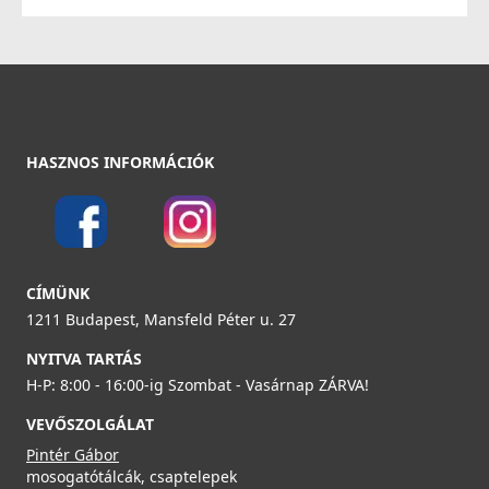
109 990 Ft
29 890 Ft
39 990 Ft
Részletek
Részletek
ELLECI - Csaptelep Neva G62
MGKNEV62
HASZNOS INFORMÁCIÓK
119 990 Ft
ELLECI - Gránit mosogatótálca Quadra 130 G68
Részletek
LGQ13068
Elleci ATH040OL Vágódeszka HPL - Olmo szilfa - Kifutó
CÍMÜNK
termék!
109 990 Ft
ATH040OL
1211 Budapest, Mansfeld Péter u. 27
NYITVA TARTÁS
Részletek
22 890 Ft
H-P: 8:00 - 16:00-ig Szombat - Vasárnap ZÁRVA!
39 990 Ft
VEVŐSZOLGÁLAT
Részletek
ELLECI - Csaptelep Rio G62 - A készlet erejéig
Pintér Gábor
rendelhető!
mosogatótálcák, csaptelepek
MGKRIO62