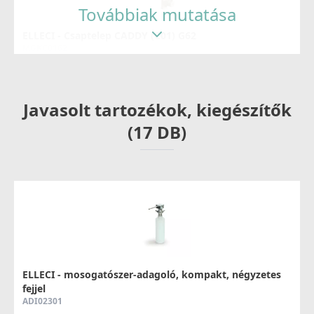
Továbbiak mutatása
ELLECI - Csaptelep CADDY (C01) G62
MGKC0162
37 990 Ft
Javasolt tartozékok, kiegészítők
Részletek
(17 DB)
ELLECI - Csaptelep Shell Plus (C02) G62
MGKC0262
54 990 Ft
ELLECI - mosogatószer-adagoló, kompakt, négyzetes
fejjel
ADI02301
Részletek