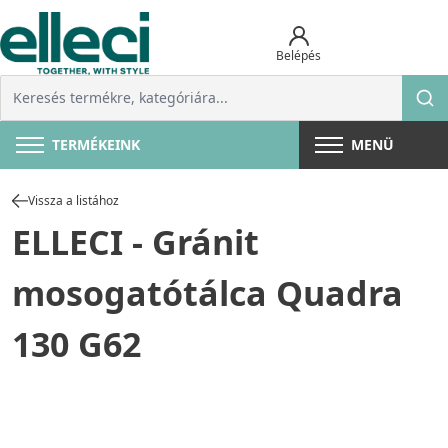
Belépés
TERMÉKEINK
MENÜ
Vissza a listához
ELLECI - Gránit
mosogatótálca Quadra
130 G62