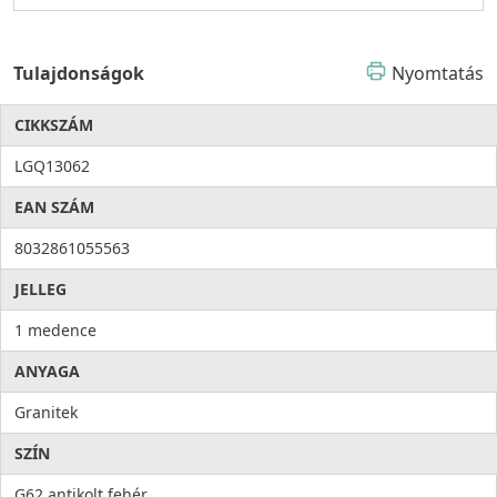
Tulajdonságok
Nyomtatás
CIKKSZÁM
LGQ13062
EAN SZÁM
8032861055563
JELLEG
1 medence
ANYAGA
Granitek
SZÍN
G62 antikolt fehér