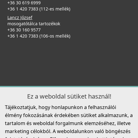
+36 30 619 6999
+36 1 420 7383 (112-es mellék)
99 990 Ft
ELLECI - Gránit mosogatótálca Quadra 130 G40
Lancz József
104 990 Ft
LGQ13040
mosogatótálca tartozékok
+36 30 160 9577
Részletek
109 990 Ft
+36 1 420 7383 (106-os mellék)
ELLECI - Gyümölcsmosó kosár műanyag 418 Fekete
AVP035BK
Részletek
19 990 Ft
Részletek
ELLECI - Csaptelep Trail Plus G62
MGKTRP62
Ez a weboldal sütiket használ!
ELLECI - Gránit mosogatótálca Quadra 130 G48
119 990 Ft
Tájékoztatjuk, hogy honlapunkon a felhasználói
LGQ13048
élmény fokozásának érdekében sütiket alkalmazunk, a
Részletek
109 990 Ft
Csaplyukfúró FF35 35 mm-es
tartalom és weboldal forgalmunk elemzéséhez, illetve
FF35
marketing célokból. A weboldalunkon való böngészés
Részletek