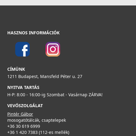
37 990 Ft
Részletek
ELLECI - Csaptelep Trail matt fekete
MOKTRABK
HASZNOS INFORMÁCIÓK
89 990 Ft
Részletek
Elleci ATH093BK Vágódeszka HPL - Fekete
CÍMÜNK
ATH093BK
1211 Budapest, Mansfeld Péter u. 27
33 990 Ft
NYITVA TARTÁS
H-P: 8:00 - 16:00-ig Szombat - Vasárnap ZÁRVA!
Részletek
VEVŐSZOLGÁLAT
ELLECI - Csaptelep Club matt fekete - Kifutó termék!
MOKCLUBK
Pintér Gábor
mosogatótálcák, csaptelepek
+36 30 619 6999
99 890 Ft
+36 1 420 7383 (112-es mellék)
139 990 Ft