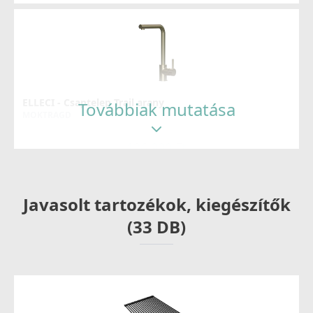
ELLECI - Csaptelep Trail arany
Továbbiak mutatása
MOKTRAGD
126 990 Ft
Részletek
Javasolt tartozékok, kiegészítők
(33 DB)
ELLECI - Csaptelep Stream Plus - matt fekete
MOKSTPBK