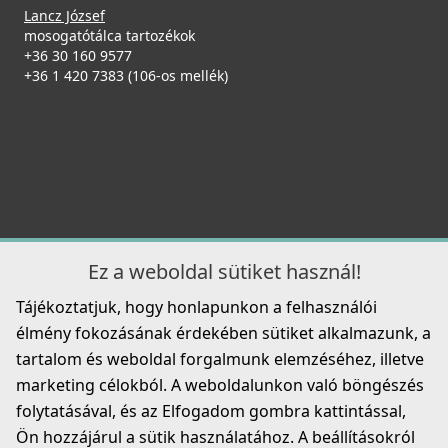
Lancz József
Részletek
mosogatótálca tartozékok
ELLECI - Tároló edény egyrészes gourmet 433 HPL
+36 30 160 9577
kerettel - Fekete
+36 1 420 7383 (106-os mellék)
KD011065BK
55 990 Ft
Részletek
ELLECI - Csaptelep Eclipse - Bronz+fekete
MOKECLBZ
229 990 Ft
Ez a weboldal sütiket használ!
Tájékoztatjuk, hogy honlapunkon a felhasználói
Részletek
élmény fokozásának érdekében sütiket alkalmazunk, a
Elleci ATH093WD Vágódeszka HPL - Barna
tartalom és weboldal forgalmunk elemzéséhez, illetve
ATH093WD
marketing célokból. A weboldalunkon való böngészés
folytatásával, és az Elfogadom gombra kattintással,
33 990 Ft
Ön hozzájárul a sütik használatához. A beállításokról