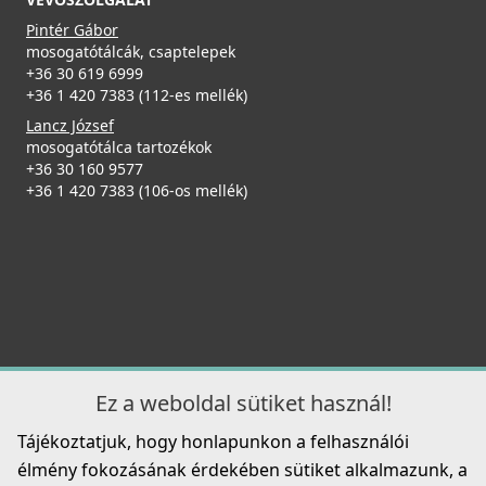
Pintér Gábor
ELLECI - Csaptelep Trail arany
mosogatótálcák, csaptelepek
MOKTRAGD
+36 30 619 6999
+36 1 420 7383 (112-es mellék)
126 990 Ft
Lancz József
mosogatótálca tartozékok
ELLECI - Tároló edény egyrészes gourmet 433 HPL
Részletek
+36 30 160 9577
kerettel - Fekete
+36 1 420 7383 (106-os mellék)
KD011065BK
55 990 Ft
Részletek
ELLECI - Csaptelep Drive inox
MIKD01IN
Ez a weboldal sütiket használ!
49 990 Ft
Tájékoztatjuk, hogy honlapunkon a felhasználói
Részletek
élmény fokozásának érdekében sütiket alkalmazunk, a
Elleci ATH093WD Vágódeszka HPL - Barna