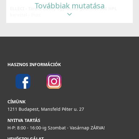
Továbbiak mutatása
ELLECI - Tároló edény egyrészes gourmet 366 HPL
Részletek
kerettel - Inox
KD011065IN
37 990 Ft
Részletek
ELLECI - Csaptelep Indo Cromato inox - Kifutó termék!
HASZNOS INFORMÁCIÓK
MIKINDCR
59 890 Ft
119 990 Ft
Elleci ATH093BK Vágódeszka HPL - Fekete
Részletek
CÍMÜNK
ATH093BK
1211 Budapest, Mansfeld Péter u. 27
33 990 Ft
NYITVA TARTÁS
H-P: 8:00 - 16:00-ig Szombat - Vasárnap ZÁRVA!
Részletek
VEVŐSZOLGÁLAT