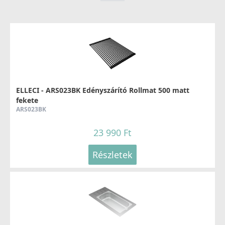
ELLECI - Csaptelep Adige
MIKADIIN
79 990 Ft
ELLECI - ARS023BK Edényszárító Rollmat 500 matt
fekete
Részletek
ARS023BK
23 990 Ft
Részletek
ELLECI - Csaptelep Neva Inox
MIKNEVIN
99 990 Ft