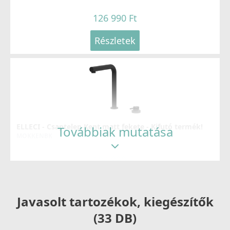
126 990 Ft
Részletek
ELLECI - Csaptelep Kent matt fekete - Kifutó termék!
Továbbiak mutatása
MOKKENBK
104 890 Ft
159 990 Ft
Részletek
Javasolt tartozékok, kiegészítők
(33 DB)