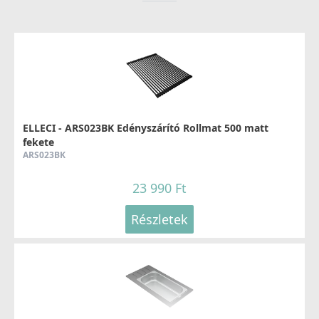
ELLECI - Csaptelep Fold Matt fekete
MOKFOLBK
279 990 Ft
ELLECI - ARS023BK Edényszárító Rollmat 500 matt
fekete
Részletek
ARS023BK
23 990 Ft
Részletek
ELLECI - Csaptelep Stream Plus - matt fekete
MOKSTPBK
137 990 Ft