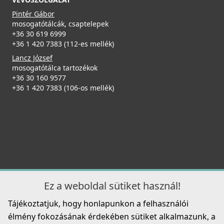
ELLECI - Csaptelep Club matt fekete - Kifutó termék!
Pintér Gábor
MOKCLUBK
mosogatótálcák, csaptelepek
+36 30 619 6999
+36 1 420 7383 (112-es mellék)
99 890 Ft
139 990 Ft
Lancz József
mosogatótálca tartozékok
ELLECI - Tároló edény egyrészes gourmet 433 HPL
Részletek
+36 30 160 9577
kerettel - Fekete
+36 1 420 7383 (106-os mellék)
KD011065BK
55 990 Ft
Részletek
ELLECI - Csaptelep Trail K99 Betonszürke
MKKTRA99
Ez a weboldal sütiket használ!
89 990 Ft
Tájékoztatjuk, hogy honlapunkon a felhasználói
Részletek
élmény fokozásának érdekében sütiket alkalmazunk, a
Elleci ATH093WD Vágódeszka HPL - Barna