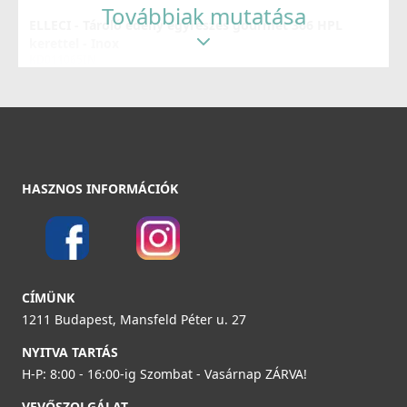
Továbbiak mutatása
ELLECI - Tároló edény egyrészes gourmet 366 HPL
Részletek
kerettel - Inox
KD011065IN
37 990 Ft
Részletek
ELLECI - Csaptelep Trail matt fekete
HASZNOS INFORMÁCIÓK
MOKTRABK
89 990 Ft
Részletek
Elleci ATH093BK Vágódeszka HPL - Fekete
CÍMÜNK
ATH093BK
1211 Budapest, Mansfeld Péter u. 27
33 990 Ft
NYITVA TARTÁS
H-P: 8:00 - 16:00-ig Szombat - Vasárnap ZÁRVA!
Részletek
VEVŐSZOLGÁLAT