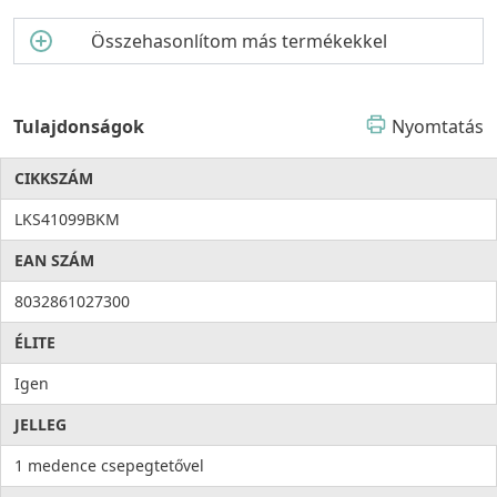
Összehasonlítom más termékekkel
Tulajdonságok
Nyomtatás
CIKKSZÁM
LKS41099BKM
EAN SZÁM
8032861027300
ÉLITE
Igen
JELLEG
1 medence csepegtetővel