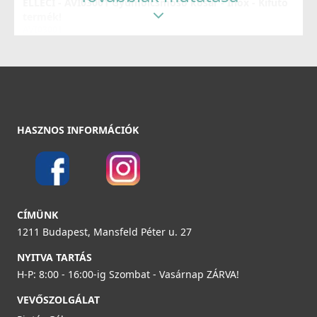
ELLECI - AVI03001 Gyümölcsmosó kosár - Inox - Kifutó
termék!
Részletek
AVI03001
34 890 Ft
51 990 Ft
Részletek
HASZNOS INFORMÁCIÓK
ELLECI - Csaptelep Venere G51
MGKVEN51
49 990 Ft
Részletek
CÍMÜNK
ELLECI - ARI01300 Edényszárító Rollmat inox -
1211 Budapest, Mansfeld Péter u. 27
Mintatermi kifutó termék!
ARI01300
NYITVA TARTÁS
H-P: 8:00 - 16:00-ig Szombat - Vasárnap ZÁRVA!
19 990 Ft
VEVŐSZOLGÁLAT
41 990 Ft