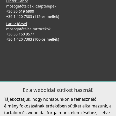
Pintér Gábor
Részletek
ELLECI - Csaptelep Cloud G51
mosogatótálcák, csaptelepek
MGKCLO51
+36 30 619 6999
+36 1 420 7383 (112-es mellék)
89 990 Ft
Lancz József
mosogatótálca tartozékok
Részletek
+36 30 160 9577
+36 1 420 7383 (106-os mellék)
ELLECI - Szifonszett egyutas mosogatóhoz
COMPSIF1V
3 990 Ft
Részletek
ELLECI - Csaptelep Trail G51
MGKTRA51
Ez a weboldal sütiket használ!
89 990 Ft
Tájékoztatjuk, hogy honlapunkon a felhasználói
Részletek
élmény fokozásának érdekében sütiket alkalmazunk, a
tartalom és weboldal forgalmunk elemzéséhez, illetve