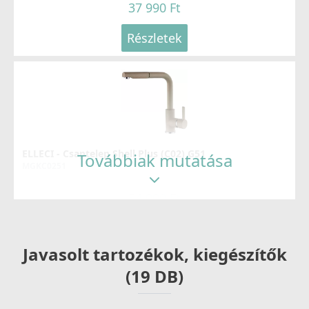
37 990 Ft
Részletek
ELLECI - Csaptelep Shell Plus (C02) G51
Továbbiak mutatása
MGKC0251
54 990 Ft
Részletek
Javasolt tartozékok, kiegészítők
(19 DB)