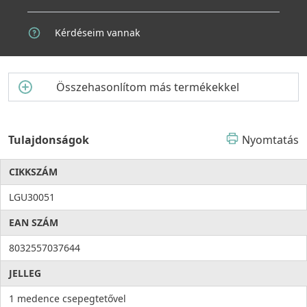
egyszerre elegánssá, praktikusabbá és időtállóbbá – az olasz
minőség garanciájával.
Kérdéseim vannak
Összehasonlítom más termékekkel
Tulajdonságok
Nyomtatás
CIKKSZÁM
LGU30051
EAN SZÁM
8032557037644
JELLEG
1 medence csepegtetővel