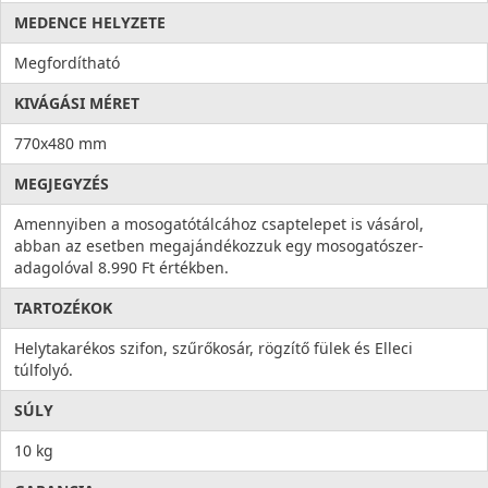
MEDENCE HELYZETE
Megfordítható
KIVÁGÁSI MÉRET
770x480 mm
MEGJEGYZÉS
Amennyiben a mosogatótálcához csaptelepet is vásárol,
abban az esetben megajándékozzuk egy mosogatószer-
adagolóval 8.990 Ft értékben.
TARTOZÉKOK
Helytakarékos szifon, szűrőkosár, rögzítő fülek és Elleci
túlfolyó.
SÚLY
10 kg