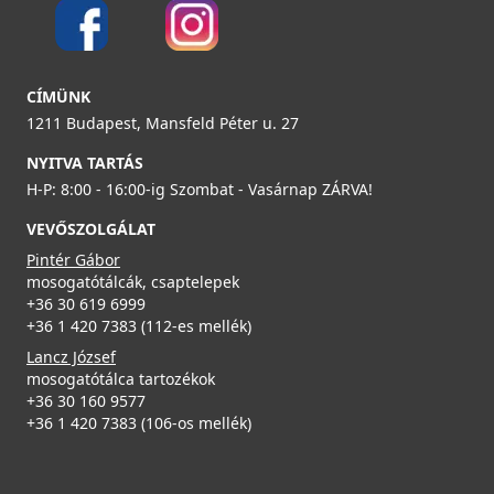
ELLECI - Tárolóedény Mixology mosogatókhoz - Fekete
Részletek
APS250BK
ELLECI - Mosogatótálca Zen-F 130 K86
LKZ13086F01
23 990 Ft
CÍMÜNK
149 990 Ft
1211 Budapest, Mansfeld Péter u. 27
Részletek
NYITVA TARTÁS
Részletek
H-P: 8:00 - 16:00-ig Szombat - Vasárnap ZÁRVA!
ELLECI - Csaptelep Cloud K99 Betonszürke
MKKCLO99
VEVŐSZOLGÁLAT
Pintér Gábor
99 990 Ft
mosogatótálcák, csaptelepek
+36 30 619 6999
Elleci ATH043WD Vágódeszka HPL - Fekete
Részletek
+36 1 420 7383 (112-es mellék)
ATH043BK
Lancz József
mosogatótálca tartozékok
31 990 Ft
+36 30 160 9577
+36 1 420 7383 (106-os mellék)
Részletek