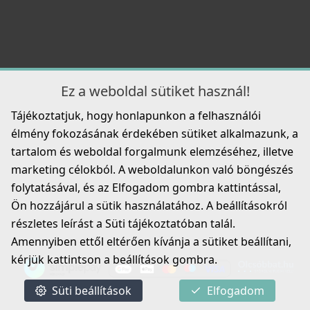
ELLECI - Csaptelep Stream Plus K99 Betonszürke
MKKSTP99
119 990 Ft
ELLECI - Tároló Mixology mosogatókhoz - Szürke
Részletek
Ez a weboldal sütiket használ!
APS250GR
Tájékoztatjuk, hogy honlapunkon a felhasználói
23 990 Ft
élmény fokozásának érdekében sütiket alkalmazunk, a
tartalom és weboldal forgalmunk elemzéséhez, illetve
Részletek
marketing célokból. A weboldalunkon való böngészés
folytatásával, és az Elfogadom gombra kattintással,
Ön hozzájárul a sütik használatához. A beállításokról
részletes leírást a Süti tájékoztatóban talál.
Amennyiben ettől eltérően kívánja a sütiket beállítani,
kérjük kattintson a beállítások gombra.
ELLECI - ARS013GR Edényszárító Rollmat 440 szürke
ARS013GR
Süti beállítások
Elfogadom