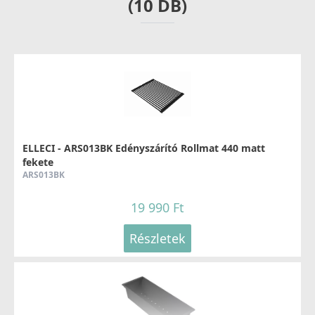
(10 DB)
ELLECI - Csaptelep Fold Matt fekete
MOKFOLBK
279 990 Ft
ELLECI - ARS013BK Edényszárító Rollmat 440 matt
fekete
Részletek
ARS013BK
19 990 Ft
Részletek
ELLECI - Csaptelep Stream Plus - matt fekete
MOKSTPBK