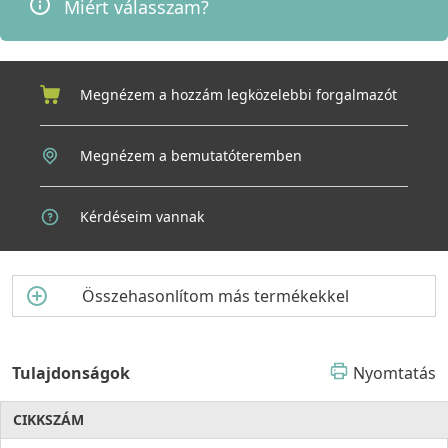
Miért válasszam?
nem csupán egy konyhai eszköz, hanem egy hosszú távra
szóló befektetés az otthon kényelmébe és harmóniájába.
Válassza az ELLECI minőséget – ahol az elegancia és a
megbízhatóság találkozik a mindennapi kényelemmel.
Megnézem a hozzám legközelebbi forgalmazót
Megnézem a bemutatóteremben
Kérdéseim vannak
Összehasonlítom más termékekkel
Tulajdonságok
Nyomtatás
CIKKSZÁM