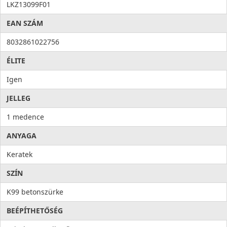
LKZ13099F01
EAN SZÁM
8032861022756
ÉLITE
Igen
JELLEG
1 medence
ANYAGA
Keratek
SZÍN
K99 betonszürke
BEÉPÍTHETŐSÉG