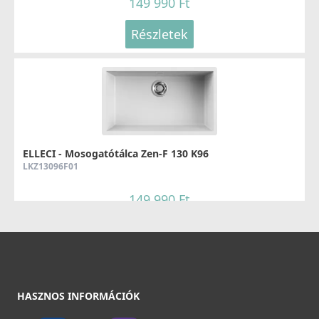
149 990 Ft
Részletek
Részletek
ELLECI - Csaptelep Club matt fekete - Kifutó termék!
MOKCLUBK
99 890 Ft
139 990 Ft
Elleci ATH043WD Vágódeszka HPL - Barna
Részletek
ATH043WD
ELLECI - Mosogatótálca Zen-F 130 K96
LKZ13096F01
31 990 Ft
149 990 Ft
Részletek
Részletek
ELLECI - Csaptelep Trail K99 Betonszürke
MKKTRA99
HASZNOS INFORMÁCIÓK
89 990 Ft