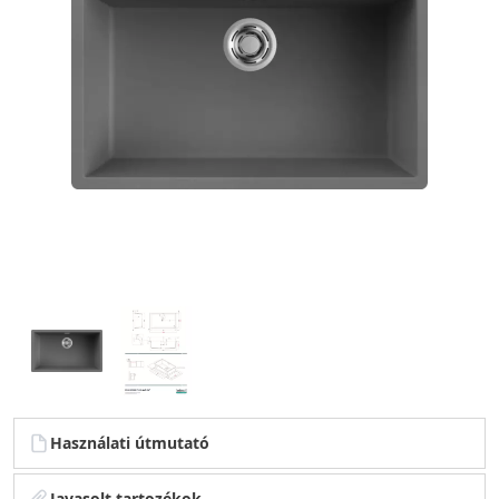
Használati útmutató
Javasolt tartozékok