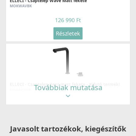
ELLECI - Csaptelep Wave Matt fekete
MOKWAVBK
126 990 Ft
Részletek
ELLECI - Csaptelep Kent matt fekete - Kifutó termék!
Továbbiak mutatása
MOKKENBK
104 890 Ft
159 990 Ft
Részletek
Javasolt tartozékok, kiegészítők