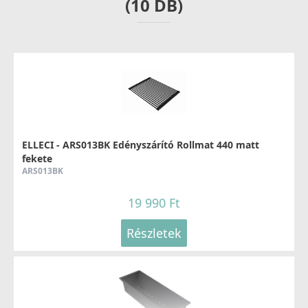
(10 DB)
ELLECI - Csaptelep Fold arany
MOKFOLGD
289 990 Ft
ELLECI - ARS013BK Edényszárító Rollmat 440 matt
fekete
Részletek
ARS013BK
19 990 Ft
Részletek
ELLECI - Csaptelep Stream Plus - Arany
MOKSTPGD