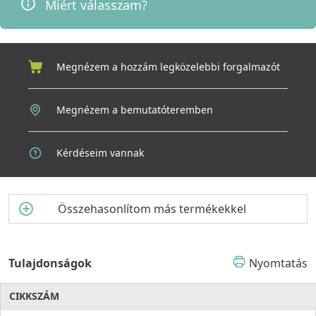
Miért válasszam?
Elleci túlfolyót –, így a telepítés és a használat kezdettől fogva
egyszerű és kényelmes.
Az ELLECI Zen-F 130 egymedencés mosogató (K86 Fekete) nem
csupán egy konyhai eszköz, hanem egy hosszú távra szóló
Megnézem a hozzám legközelebbi forgalmazót
befektetés az otthon kényelmébe és harmóniájába.
Válassza az ELLECI minőséget – ahol az elegancia és a
Megnézem a bemutatóteremben
megbízhatóság találkozik a mindennapi kényelemmel.
Kérdéseim vannak
Összehasonlítom más termékekkel
Tulajdonságok
Nyomtatás
CIKKSZÁM