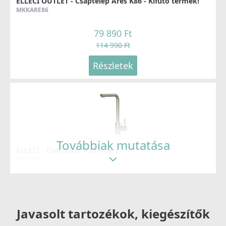
ELLECI OUTLET - Csaptelep Ares K86 - Kifutó termék!
MKKARE86
79 890 Ft
114 990 Ft
Részletek
Továbbiak mutatása
ELLECI - Csaptelep Trail arany
MOKTRAGD
126 990 Ft
Részletek
Javasolt tartozékok, kiegészítők