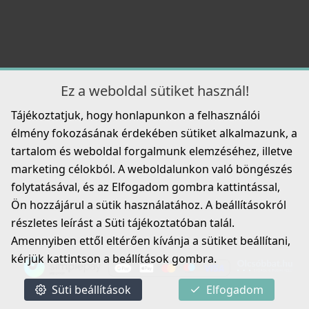
MKKBRI86
109 990 Ft
Részletek
ELLECI - Tároló Mixology mosogatókhoz - Szürke
Ez a weboldal sütiket használ!
APS250GR
Tájékoztatjuk, hogy honlapunkon a felhasználói
23 990 Ft
élmény fokozásának érdekében sütiket alkalmazunk, a
tartalom és weboldal forgalmunk elemzéséhez, illetve
Részletek
marketing célokból. A weboldalunkon való böngészés
ELLECI - Csaptelep Tourmaline pure K86
folytatásával, és az Elfogadom gombra kattintással,
MKKTOU86
Ön hozzájárul a sütik használatához. A beállításokról
részletes leírást a Süti tájékoztatóban talál.
109 990 Ft
Amennyiben ettől eltérően kívánja a sütiket beállítani,
Részletek
kérjük kattintson a beállítások gombra.
ELLECI - ARS013GR Edényszárító Rollmat 440 szürke
ARS013GR
Süti beállítások
Elfogadom