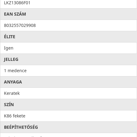
LKZ13086F01
EAN SZÁM
8032557029908
ÉLITE
Igen
JELLEG
1 medence
ANYAGA
Keratek
SZÍN
K86 fekete
BEÉPÍTHETŐSÉG