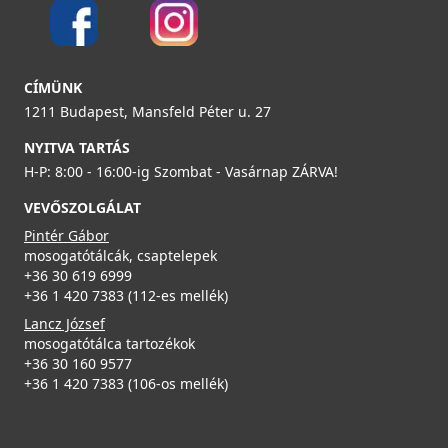
ELLECI - Tárolóedény Mixology mosogatókhoz - Fekete
APS250BK
ELLECI - Mosogatótálca Zen-F 130 K99
LKZ13099F01
23 990 Ft
CÍMÜNK
149 990 Ft
1211 Budapest, Mansfeld Péter u. 27
Részletek
NYITVA TARTÁS
Részletek
ELLECI - Csaptelep Trail K86
H-P: 8:00 - 16:00-ig Szombat - Vasárnap ZÁRVA!
MKKTRA86
VEVŐSZOLGÁLAT
89 990 Ft
Pintér Gábor
mosogatótálcák, csaptelepek
Részletek
+36 30 619 6999
Elleci ATH043WD Vágódeszka HPL - Fekete
+36 1 420 7383 (112-es mellék)
ATH043BK
Lancz József
mosogatótálca tartozékok
31 990 Ft
+36 30 160 9577
+36 1 420 7383 (106-os mellék)
Részletek
ELLECI - Csaptelep Bridge K86