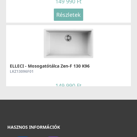
149 990 Ft
Részletek
Részletek
ELLECI - Csaptelep Adige K86
MKKADI86
99 990 Ft
Részletek
Elleci ATH043WD Vágódeszka HPL - Barna
ATH043WD
ELLECI - Mosogatótálca Zen-F 130 K96
LKZ13096F01
31 990 Ft
149 990 Ft
Részletek
Részletek
ELLECI - Csaptelep Cloud K86
MKKCLO86
99 990 Ft
HASZNOS INFORMÁCIÓK
Részletek