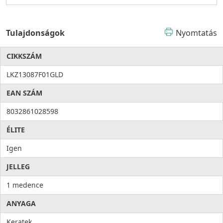
Tulajdonságok
Nyomtatás
CIKKSZÁM
LKZ13087F01GLD
EAN SZÁM
8032861028598
ÉLITE
Igen
JELLEG
1 medence
ANYAGA
Keratek