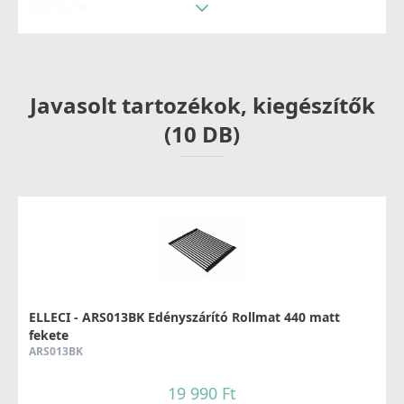
MIKTOUIN
99 990 Ft
Részletek
Javasolt tartozékok, kiegészítők
(10 DB)
ELLECI - Csaptelep Adige
MIKADIIN
79 990 Ft
ELLECI - ARS013BK Edényszárító Rollmat 440 matt
fekete
Részletek
ARS013BK
19 990 Ft