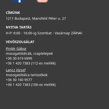
119 990 Ft
ELLECI - FLOW-PRO szűrő és túlfolyó egymedencés
mosogatókhoz - fekete
Részletek
CÍMÜNK
KITWPT-F-1VSELL-BK
1211 Budapest, Mansfeld Péter u. 27
35 990 Ft
NYITVA TARTÁS
H-P: 8:00 - 16:00-ig Szombat - Vasárnap ZÁRVA!
Részletek
VEVŐSZOLGÁLAT
Pintér Gábor
ELLECI - Csaptelep Trail arany
mosogatótálcák, csaptelepek
MOKTRAGD
+36 30 619 6999
+36 1 420 7383 (112-es mellék)
126 990 Ft
Lancz József
mosogatótálca tartozékok
Elleci ATH043WD Vágódeszka HPL - Barna
Részletek
+36 30 160 9577
ATH043WD
+36 1 420 7383 (106-os mellék)
31 990 Ft
Részletek