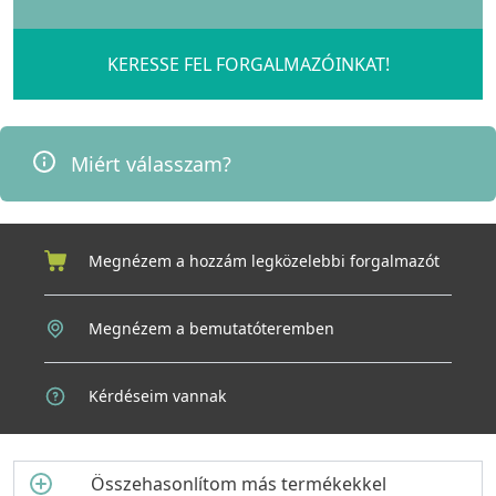
Az ELLECI Zen-F 130 a minőség és a megbízhatóság
szinonimája. A tálca
20 év garanciával érkezik
, amely a gyártó
bizalmát tükrözi az anyag tartósságában és az időtálló
KERESSE FEL FORGALMAZÓINKAT!
kivitelezésben. A csomag minden szükséges elemet tartalmaz
– helytakarékos szifont, rögzítő füleket, Flow Pro szűrőt és
Elleci túlfolyót –, így a telepítés és a használat kezdettől fogva
egyszerű és kényelmes.
Miért válasszam?
Az ELLECI Zen-F 130 egymedencés mosogató (K87 Kakaó) nem
csupán egy konyhai eszköz, hanem egy hosszú távra szóló
befektetés az otthon kényelmébe és harmóniájába.
Megnézem a hozzám legközelebbi forgalmazót
Válassza az ELLECI minőséget – ahol az elegancia és a
megbízhatóság találkozik a mindennapi kényelemmel.
Megnézem a bemutatóteremben
Kérdéseim vannak
Összehasonlítom más termékekkel